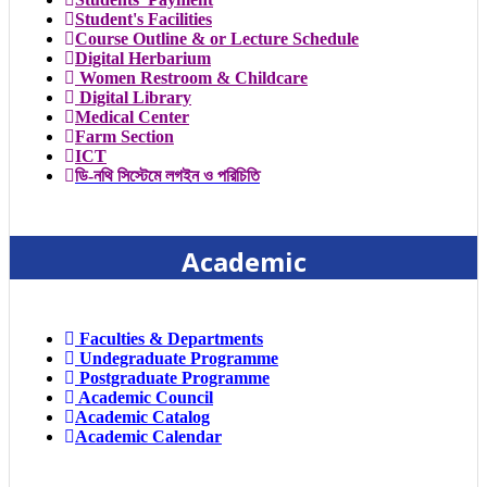
Student's Facilities
Course Outline & or Lecture Schedule
Digital Herbarium
Women Restroom & Childcare
Digital Library
Medical Center
Farm Section
ICT
ডি-নথি সিস্টেমে লগইন ও পরিচিতি
Academic
Faculties & Departments
Undegraduate Programme
Postgraduate Programme
Academic Council
Academic Catalog
Academic Calendar