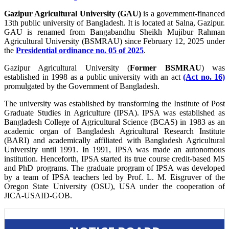
Gazipur Agricultural University (GAU)
is a government-financed
13th public university of Bangladesh. It is located at Salna, Gazipur.
GAU is renamed from Bangabandhu Sheikh Mujibur Rahman
Agricultural University (BSMRAU) since February 12, 2025 under
the
Presidential ordinance no. 05 of 2025
.
Gazipur Agricultural University (
Former BSMRAU
) was
established in 1998 as a public university with an act
(Act no. 16)
promulgated by the Government of Bangladesh.
The university was established by transforming the Institute of Post
Graduate Studies in Agriculture (IPSA). IPSA was established as
Bangladesh College of Agricultural Science (BCAS) in 1983 as an
academic organ of Bangladesh Agricultural Research Institute
(BARI) and academically affiliated with Bangladesh Agricultural
University until 1991. In 1991, IPSA was made an autonomous
institution. Henceforth, IPSA started its true course credit-based MS
and PhD programs. The graduate program of IPSA was developed
by a team of IPSA teachers led by Prof. L. M. Eisgruver of the
Oregon State University (OSU), USA under the cooperation of
JICA-USAID-GOB.