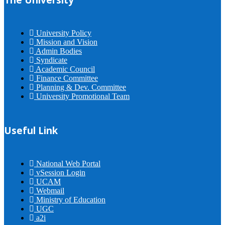
University Policy
Mission and Vision
Admin Bodies
Syndicate
Academic Council
Finance Committee
Planning & Dev. Committee
University Promotional Team
Useful Link
National Web Portal
vSession Login
UCAM
Webmail
Ministry of Education
UGC
a2i