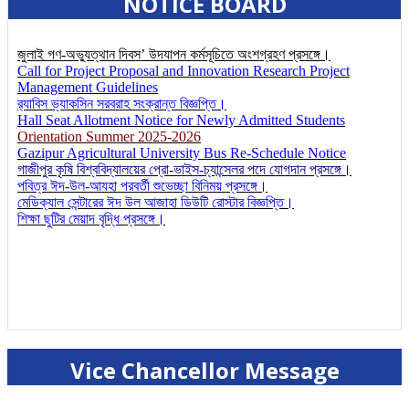
NOTICE BOARD
জুলাই গণ-অভ্যুত্থান দিবস’ উদযাপন কর্মসূচিতে অংশগ্রহণ প্রসঙ্গে।
Call for Project Proposal and Innovation Research Project
Management Guidelines
র‌্যাবিস ভ্যাকসিন সরবরাহ সংক্রান্ত বিজ্ঞপ্তি।
Hall Seat Allotment Notice for Newly Admitted Students
Orientation Summer 2025-2026
Gazipur Agricultural University Bus Re-Schedule Notice
গাজীপুর কৃষি বিশ্ববিদ্যালয়ের প্রো-ভাইস-চ্যান্সেলর পদে যোগদান প্রসঙ্গে।
পবিত্র ঈদ-উল-আযহা পরবর্তী শুভেচ্ছা বিনিময় প্রসঙ্গে।
মেডিক্যাল সেন্টারের ঈদ উল আজাহা ডিউটি রোস্টার বিজ্ঞপ্তি।
শিক্ষা ছুটির মেয়াদ বৃদ্ধি প্রসঙ্গে।
Vice Chancellor Message