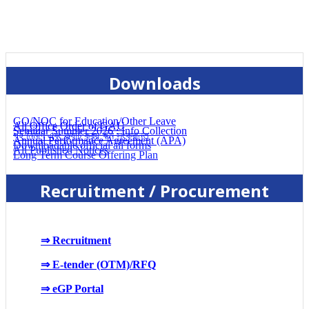
Downloads
GO/NOC for Education/Other Leave
All Office Order of GAU
Seminar Summer 2026 : Info Collection
গৃহ নির্মাণ এবং ফ্ল্যাট ক্রয় ঋন সংক্রান্ত
Annual Performance Agreement (APA)
Downloadable official all forms
All Published Notices
Long Term Course Offering Plan
Recruitment / Procurement
⇒ Recruitment
⇒ E-tender (OTM)/RFQ
⇒ eGP Portal