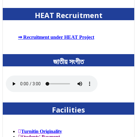
HEAT Recruitment
⇒ Recruitment under HEAT Project
জাতীয় সংগীত
Facilities
Turnitin Originality
Students' Payment