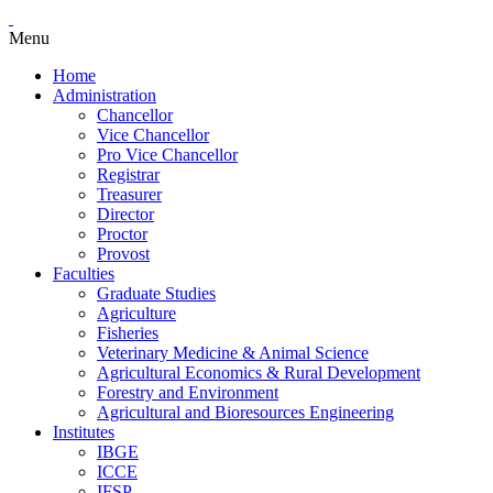
Menu
Home
Administration
Chancellor
Vice Chancellor
Pro Vice Chancellor
Registrar
Treasurer
Director
Proctor
Provost
Faculties
Graduate Studies
Agriculture
Fisheries
Veterinary Medicine & Animal Science
Agricultural Economics & Rural Development
Forestry and Environment
Agricultural and Bioresources Engineering
Institutes
IBGE
ICCE
IFSP