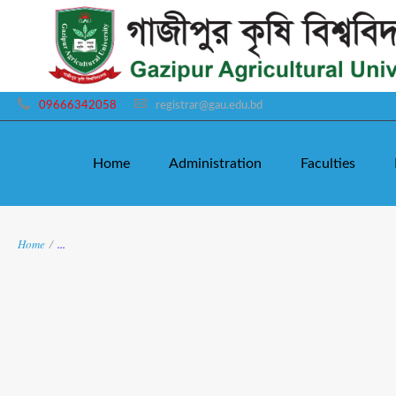
09666342058
registrar@gau.edu.bd
Home
Administration
Faculties
Home
/
...