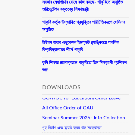
সরকার মেধাপাচার রোধে কাজ করছে- গাকৃবিতে অনুষ্ঠিত
ওরিয়েন্টেশন বক্তব্যে শিক্ষামন্ত্রী
গাকৃবি কর্তৃক উদ্ভাবিত প্রযুক্তির পরিচিতিকরণে সেমিনার
অনুষ্ঠিত
টাইমস হায়ার এডুকেশন ইমপ্যাক্ট র‍্যাঙ্কিংয়ে পাবলিক
বিশ্ববিদ্যালয়ের শীর্ষে গাকৃবি
কৃষি শিক্ষার মানোন্নয়নে গাকৃবিতে তিন দিনব্যাপী প্রশিক্ষণ
শুরু
DOWNLOADS
GO/NOC for Education/Other Leave
All Office Order of GAU
Seminar Summer 2026 : Info Collection
গৃহ নির্মাণ এবং ফ্ল্যাট ক্রয় ঋন সংক্রান্ত