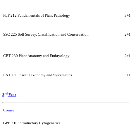
PLP 212 Fundamentals of Plant Pathology
3+1
SSC 225 Soil Survey, Classification and Conservation
2+1
CBT 230 Plant Anatomy and Embryology
2+1
ENT 230 Insect Taxonomy and Systematics
3+1
rd
3
Year
Course
GPB 310 Introductory Cytogenetics