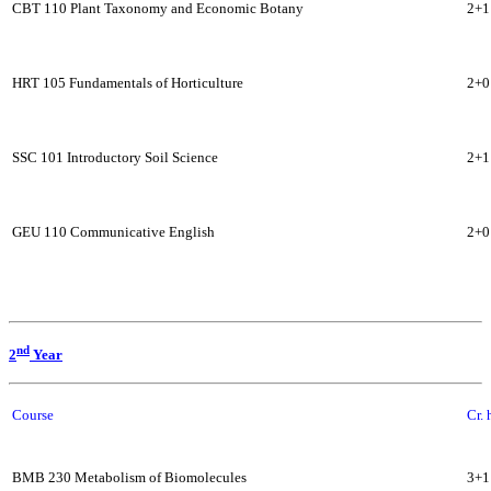
CBT 110 Plant Taxonomy and Economic Botany
2+1
HRT 105 Fundamentals of Horticulture
2+0
SSC 101 Introductory Soil Science
2+1
GEU 110 Communicative English
2+0
nd
2
Year
Course
Cr. 
BMB 230 Metabolism of Biomolecules
3+1