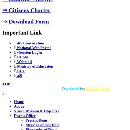
⇒ Citizens Charter
⇒ Download Form
Important Link
4th Convocation
National Web Portal
vSession Login
UCAM
Webmail
Ministry of Education
UGC
a2i
TOP
All Rights reserved by GAU © 2025.
Developed by:
ICT Cell, GAU
Home
About
Vision, Mission & Objective
Dean’s Office
Present Dean
Message of the Dean
Biography of Dean