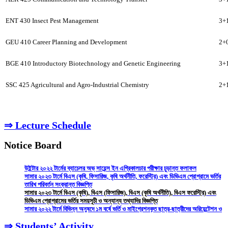
ENT 430 Insect Pest Management
3+
GEU 410 Career Planning and Development
2+
BGE 410 Introductory Biotechnology and Genetic Engineering
3+
SSC 425 Agricultural and Agro-Industrial Chemistry
2+
⇒ Lecture Schedule
Notice Board
উইন্টার ২০২২ টার্মের ব্যাচেলর অভ্ সায়েন্স ইন এগ্রিকালচার পরীক্ষার চুড়ান্ত ফলাফল
সামার ২০২৩ টার্মে বিএস (কৃষি, ফিসারিজ, কৃষি অর্থনীতি, ফরেস্ট্রি) এবং ডিভিএম প্রোগ্রামে ভর্তির
তারিখ পরিবর্তন সংক্রান্ত বিজ্ঞপ্তি
সামার ২০২৩ টার্মে বিএস (কৃষি), বিএস (ফিসারিজ), বিএস (কৃষি অর্থনীতি), বিএস ফরেস্ট্রি) এবং
ডিভিএম প্রোগ্রামের ভর্তির সময়সূচী ও অন্যান্য তথ্যাদির বিজ্ঞপ্তি
সামার ২০২২ টার্মে বিভিন্ন অনুষদে ১ম বর্ষে ভর্তি ও মাইগ্রেশনকৃত ছাত্র-ছাত্রীদের অরিয়েন্টেশন ও
ক্লাস শুরু প্রসঙ্গে
উইন্টার ২০২১ টার্মের কৃষি অনুষদের চুড়ান্ত ফলাফল
⇒ Students’ Activity