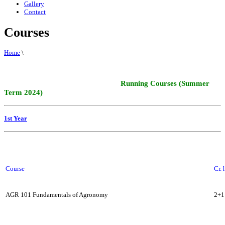
Gallery
Contact
Courses
Home
\
Running Courses (
Summer
Term 2024)
1st Year
Course
Cr. 
AGR 101 Fundamentals of Agronomy
2+1