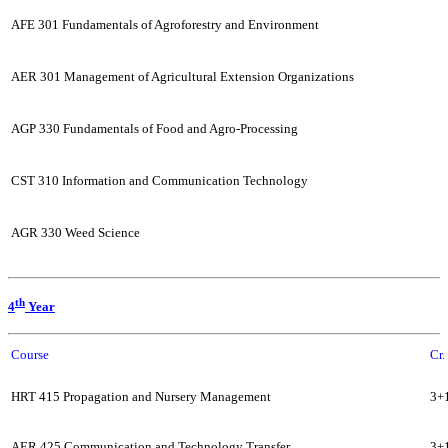
AFE 301 Fundamentals of Agroforestry and Environment
AER 301 Management of Agricultural Extension Organizations
AGP 330 Fundamentals of Food and Agro-Processing
CST 310 Information and Communication Technology
AGR 330 Weed Science
th
4
Year
Course
Cr. 
HRT 415 Propagation and Nursery Management
3+
AER 425 Communication and Technology Transfer
3+