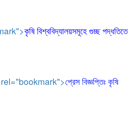
ookmark">
কৃষি বিশ্ববিদ্যালয়সমূহে গুচ্ছ পদ্ধতিতে
ভেম্বর" rel="bookmark">
প্রেস বিজ্ঞপ্তিঃ কৃষি