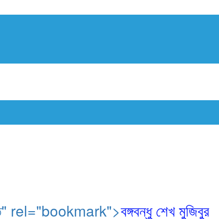
অনুষ্ঠিত" rel="bookmark">
বঙ্গবন্ধু শেখ মুজিবুর