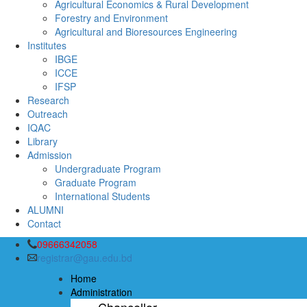
Agricultural Economics & Rural Development
Forestry and Environment
Agricultural and Bioresources Engineering
Institutes
IBGE
ICCE
IFSP
Research
Outreach
IQAC
Library
Admission
Undergraduate Program
Graduate Program
International Students
ALUMNI
Contact
09666342058
registrar@gau.edu.bd
Home
Administration