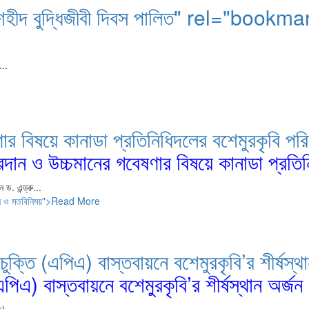
ালয়ে শহীদ বুদ্ধিজীবী দিবস পালিত" rel="bookm
...
ণার বিষয়ে কানাডা প্রতিনিধিদলের বশেমুরকৃবি পর
্রদান ও উচ্চমানের গবেষণার বিষয়ে কানাডা প্রতি
ড. এন্ড্রু...
রিদর্শন ও মতবিনিময়">Read More
াদন চুক্তি (এপিএ) বাস্তবায়নে বশেমুরকৃবি’র শী
(এপিএ) বাস্তবায়নে বশেমুরকৃবি’র শীর্ষস্থান অর্জন