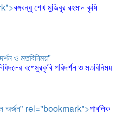
ark">
বঙ্গবন্ধু শেখ মুজিবুর রহমান কৃষি
িদর্শন ও মতবিনিময়"
নিধিদলের বশেমুরকৃবি পরিদর্শন ও মতবিনিময়
র্ষস্থান অর্জন" rel="bookmark">
পাবলিক