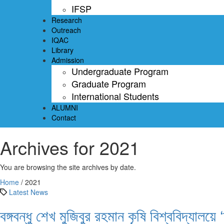
IFSP
Research
Outreach
IQAC
Library
Admission
Undergraduate Program
Graduate Program
International Students
ALUMNI
Contact
Archives for 2021
You are browsing the site archives by date.
Home
/
2021
Latest News
বঙ্গবন্ধু শেখ মুজিবুর রহমান কৃষি বিশ্ববিদ্য