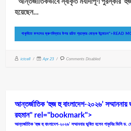
আন্তর্জাতিকভাবে স্বীকৃত মর্যাদাপূর্ণ পুরস্কার ‘
হয়েছেন...
গাকৃবিতে ফসলের ভ্রুণবিদ্যার উপর রচিত গ্রন্থের মোড়ক উন্মোচন">READ 
ictcell
Apr 23
Comments Disabled
আন্তর্জাতিক ‘হুজ হু বাংলাদেশ-২০২৬’ সম্মাননায় 
রহমান" rel="bookmark">
আন্তর্জাতিক ‘হুজ হু বাংলাদেশ-২০২৬’ সম্মাননায় ভূষিত হলেন গাকৃবির ভিসি ড. 