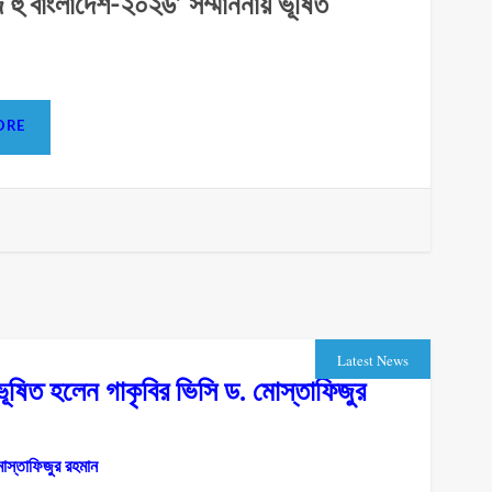
হুজ হু বাংলাদেশ-২০২৬’ সম্মাননায় ভূষিত
MORE
Latest News
ভূষিত হলেন গাকৃবির ভিসি ড. মোস্তাফিজুর
মোস্তাফিজুর রহমান