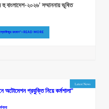
হুজ হু বাংলাদেশ-২০২৬’ সম্মাননায় ভূষিত
ি ড. মোস্তাফিজুর রহমান">READ MORE
Latest News
ে অটোমেশন প্রযুক্তি নিয়ে কর্মশালা"
্মশালা