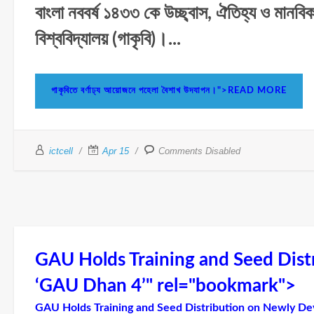
বাংলা নববর্ষ ১৪৩৩ কে উচ্ছ্বাস, ঐতিহ্য ও মানবি
বিশ্ববিদ্যালয় (গাকৃবি)।...
গাকৃবিতে বর্ণাঢ্য আয়োজনে পহেলা বৈশাখ উদযাপন।">READ MORE
ictcell
Apr 15
Comments Disabled
GAU Holds Training and Seed Dis
‘GAU Dhan 4’" rel="bookmark">
GAU Holds Training and Seed Distribution on Newly D