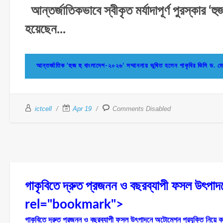
আন্তর্জাতিকভাবে স্বীকৃত মর্যাদাপূর্ণ পুরস্কার ‘
হয়েছেন...
আন্তর্জাতিক ‘হুজ হু বাংলাদেশ-২০২৬’ সম্মাননায় ভূষিত হলেন গাকৃবির ভিস
ictcell
Apr 19
Comments Disabled
গাকৃবিতে দ্রুত প্রজনন ও বছরব্যাপী ফসল উৎপাদন
rel="bookmark">
গাকৃবিতে দ্রুত প্রজনন ও বছরব্যাপী ফসল উৎপাদনে অটোমেশন প্রযুক্তি নিয়ে কর