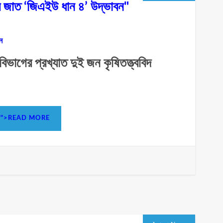
ের জাত ‘জিএইউ ধান ৪’ উদ্ভাবন"
ন
 বিভাগের প্রখ্যাত দুই জন কৃষিতত্ত্ববিদ
উদ্ভাবন">READ MORE