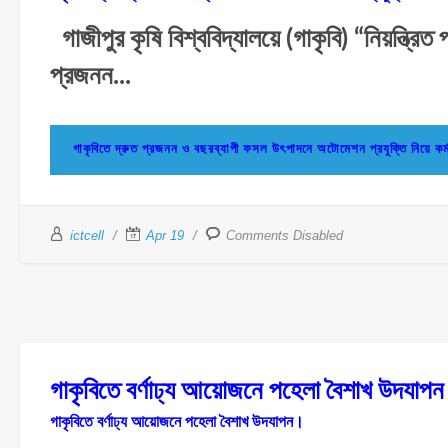
গাজীপুর কৃষি বিশ্ববিদ্যালয়ে (গাকৃবি) “নিয়ন্ত্রিত
প্রজনন...
গাকৃবিতে দ্রুত প্রজনন ও বছরব্যাপী ফসল উৎপাদনে অটোমেশন প্রযুক্তি নি
ictcell
Apr 19
Comments Disabled
গাকৃবিতে বর্ণাঢ্য আয়োজনে পহেলা বৈশাখ উ
গাকৃবিতে বর্ণাঢ্য আয়োজনে পহেলা বৈশাখ উদযাপন।