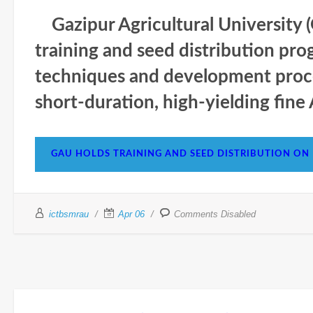
Gazipur Agricultural University 
training and seed distribution pro
techniques and development proce
short-duration, high-yielding fine 
GAU HOLDS TRAINING AND SEED DISTRIBUTION ON
ictbsmrau
Apr 06
Comments Disabled