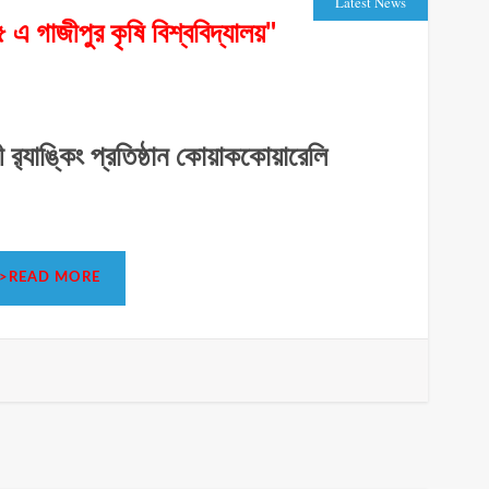
Latest News
৫ এ গাজীপুর কৃষি বিশ্ববিদ্যালয়"
ী র‌্যাঙ্কিং প্রতিষ্ঠান কোয়াককোয়ারেলি
িদ্যালয়">READ MORE