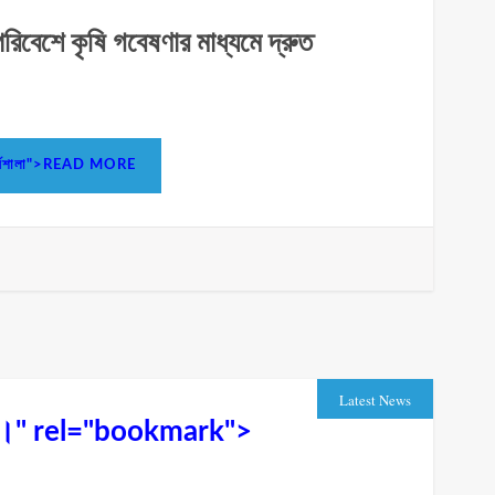
 পরিবেশে কৃষি গবেষণার মাধ্যমে দ্রুত
য়ে কর্মশালা">READ MORE
Latest News
দযাপন।" rel="bookmark">