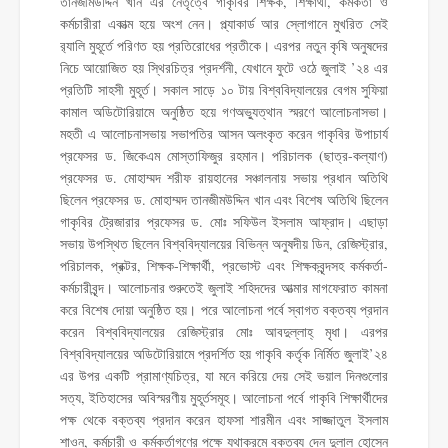
তানজীমউদ্দিন খান এর নেতৃত্বে গাকৃবির শিক্ষক, শিক্ষার্থী, কর্মকর্তা ও
কর্মচারীরা একাত্ম হয়ে অংশ নেন। প্ল্যাকার্ড আর স্লোগানে মুখরিত সেই
র‌্যালি মুহূর্তে পরিণত হয় প্রতিরোধের প্রতীকে। এরপর নতুন কৃষি অনুষদের
নিচে আয়োজিত হয় স্থিরচিত্র প্রদর্শনী, যেখানে ফুটে ওঠে জুলাই ’২৪ এর
প্রতিটি সাহসী মুহূর্ত। সকাল সাড়ে ১০ টায় বিশ্ববিদ্যালয়ের বেগম সুফিয়া
কামাল অডিটোরিয়ামে অনুষ্ঠিত হয়ে গণঅভ্যুত্থান স্মরণে আলোচনাসভা।
মহতী এ আলোচনাসভায় সভাপতির আসন অলংকৃত করেন গাকৃবির উপাচার্য
প্রফেসর ড. জিকেএম মোস্তাফিজুর রহমান। পরিচালক (ছাত্র-কল্যাণ)
প্রফেসর ড. মোহাম্মদ শরীফ রায়হানের সঞ্চালনায় সভায় প্রধান অতিথি
ছিলেন প্রফেসর ড. মোহাম্মদ তানজীমউদ্দিন খান এবং বিশেষ অতিথি ছিলেন
গাকৃবির ট্রেজারার প্রফেসর ড. মোঃ সফিউল ইসলাম আফ্রাদ। এছাড়া
সভায় উপস্থিত ছিলেন বিশ্ববিদ্যালয়ের বিভিন্ন অনুষদীয় ডিন, রেজিস্ট্রার,
পরিচালক, প্রক্টর, শিক্ষক-শিক্ষার্থী, প্রভোস্ট এবং শিক্ষকবৃন্দসহ কর্মকর্তা-
কর্মচারীবৃন্দ। আলোচনার শুরুতেই জুলাই শহিদদের আত্মার মাগফেরাত কামনা
করে বিশেষ দোয়া অনুষ্ঠিত হয়। পরে আলোচনা পর্বে স্বাগত বক্তব্য প্রদান
করেন বিশ্ববিদ্যালয়ের রেজিস্ট্রার মোঃ আবদুল্লাহ্ মৃধা। এরপর
বিশ্ববিদ্যালয়ের অডিটোরিয়ামে প্রদর্শিত হয় গাকৃবি কর্তৃক নির্মিত জুলাই’২৪
এর উপর একটি প্রামাণ্যচিত্র, যা মনে করিয়ে দেয় সেই ভয়াল দিনগুলোর
সত্য, ইতিহাসের অবিস্মরণীয় মুহূর্তসমূহ। আলোচনা পর্বে গাকৃবি শিক্ষার্থীদের
পক্ষ থেকে বক্তব্য প্রদান করেন হাফসা শারমীন এবং সাজ্জাতুল ইসলাম
শাওন, কর্মচারী ও কর্মকর্তাগণের পক্ষে যথাক্রমে বক্তব্য দেন দুলাল হোসেন