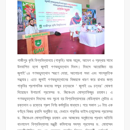
গাজীপুর কৃষি বিশ্ববিদ্যালয়ে (গাকৃবি) আজ আনন্দ, আবেগ ও শ্রদ্ধার সাথে
উদযাপিত হলো জুলাই গণঅভ্যুত্থান দিবস। দিবসে আয়োজিত হয়
জুলাই’২৪ গণঅভ্যুত্থান স্মরণে দোয়া, আলোচনা সভা এবং সাংস্কৃতিক
সন্ধ্যার। এতে জুলাই গণঅভ্যুত্থানের বিজয়কে ধারণ করে রাখার জন্য
গাকৃবির প্রশাসনিক ভবনের সম্মুখ চত্বরকে ‘ জুলাই ৩৬ চত্বর’ ঘোষণা
দিয়েছেন উপাচার্য প্রফেসর ড. জিকেএম মোস্তাফিজুর রহমান। এ
গণঅভ্যুত্থান দিবসের শুভ সূচনা হয় বিশ্ববিদ্যালয়ের মেডিক্যাল সেন্টার এ
রক্তদান ও রক্তের গ্রুপ নির্ণয় কর্মসূচির মাধ্যমে। পরে সকাল ১০ টায় এক
বর্ণাঢ্য বিজয় র‌্যালি অনুষ্ঠিত হয়, যেখানে গাকৃবির ভাইস-চ্যান্সেলর প্রফেসর
ড. জিকেএম মোস্তাফিজুর রহমান এবং আজকের অনুষ্ঠানের প্রধান অতিথি
বাংলাদেশ বিশ্ববিদ্যালয় মঞ্জুরী কমিশনের সদস্য প্রফেসর ড. মোহাম্মদ