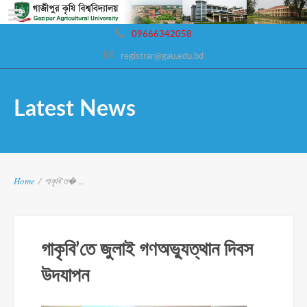
09666342058
registrar@gau.edu.bd
Latest News
Home
/
গাকৃবি’ত� ...
গাকৃবি’তে জুলাই গণঅভ্যুত্থান দিবস
উদযাপন