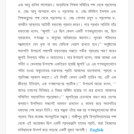
এবং আবু হানিফ পালোয়ান। অন্যদিকে শিক্ষক সমিতির পক্ষ থেকে প্রফেসর
ড. মোঃ আবু আশরাফ খান ও প্রফেসর ড. মোঃ মসিউল ইসলাম এবং
শিক্ষকবৃন্দের পক্ষ থেকে প্রফেসর ড. মোঃ গোলাম রসুল ও প্রফেসর ড.
নাসরীন আক্তার আইভী বক্তব্য প্রদান করেন। পরে প্রধান অতিথি তাঁর
বক্তব্যে বলেন, “জুলাই ’২৪ ছিল কেবল একটি গণঅভ্যুত্থান নয়, ছিল
ন্যায়বোধ, গণতন্ত্র ও মানুষের অধিকারের জয়গান। সুতরাং শহিদদের
আত্মত্যাগ যেন বৃথা না যায় সেদিকে খেয়াল রাখতে হবে।” অনুষ্ঠানের
সভাপতি উপাচার্য সমাপনী বক্তব্যের শুরুতে গভীর শ্রদ্ধায় স্মরণ করেন
জুলাই বিপ্লবে শহিদ ও আহতদের। পরে উপাচার্য বলেন, আজ আমরা এক
গর্বিত ও বেদনাময় উপলক্ষে একত্রিত হয়েছি জুলাই’২৪ এর গণঅভ্যুত্থানে
শহিদ হওয়া অকুতোভয় তরুণদের প্রতি আমাদের ভালোবাসা, শ্রদ্ধা ও
প্রতিজ্ঞা প্রকাশ করতে। এই দিনটি কেবল একটি তারিখ নয়; এটি এক
জীবন্ত ইতিহাস, এক গণজাগরণের প্রতীক।’’ উপাচার্য আরো বলেন, ‘‘
যাদের ত্যাগের বিনিময়ে এ বিজয় অর্জিত হয়েছে তা ধরে রাখতে আমাদের
সম্মিলিত সহযোগিতা প্রয়োজন।’’ জুলাইয়ের চেতনাকে ধারণ করে দেশের
কল্যাণে উপস্থিত সকলেই অবদান রাখবেন এ কামনা করে সভাপতির
বক্তব্য শেষ করেন তিনি। পরে সন্ধ্যা ৭টায় শুরু হয় গণঅভ্যুত্থানের ঘটনা
প্রবাহ নিয়ে মনোজ্ঞ সাংস্কৃতিক সন্ধ্যা। গাজীপুর কৃষি বিশ্ববিদ্যালয়ের পক্ষ
থেকে এই আয়োজন ছিল একটি শ্রদ্ধাঞ্জলি তাদের প্রতি, যারা নিজেদের
English
ভবিষ্যৎকে উৎসর্গ করে গড়েছে একটি মুক্ত আগামী।