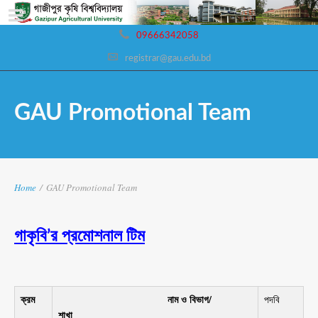
09666342058
registrar@gau.edu.bd
GAU Promotional Team
Home
/
GAU Promotional Team
গাকৃবি’র প্রমোশনাল টিম
ক্রম
নাম ও
বিভাগ/
পদবি
শাখা