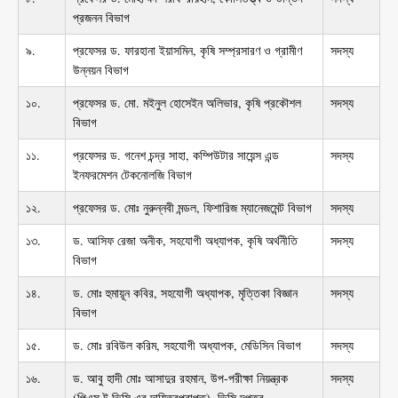
প্রজনন বিভাগ
৯.
প্রফেসর ড. ফারহানা ইয়াসমিন, কৃষি সম্প্রসারণ ও গ্রামীণ
সদস্য
উন্নয়ন বিভাগ
১০.
প্রফেসর ড. মো. মইনুল হোসেইন অলিভার, কৃষি প্রকৌশল
সদস্য
বিভাগ
১১.
প্রফেসর ড. গনেশ চন্দ্র সাহা, কম্পিউটার সায়েন্স এন্ড
সদস্য
ইনফরমেশন টেকনোলজি বিভাগ
১২.
প্রফেসর ড. মোঃ নুরুন্নবী মন্ডল, ফিশারিজ ম্যানেজমেন্ট বিভাগ
সদস্য
১৩.
ড. আসিফ রেজা অনীক, সহযোগী অধ্যাপক, কৃষি অর্থনীতি
সদস্য
বিভাগ
১৪.
ড. মোঃ হুমায়ূন কবির, সহযোগী অধ্যাপক, মৃত্তিকা বিজ্ঞান
সদস্য
বিভাগ
১৫.
ড. মোঃ রবিউল করিম, সহযোগী অধ্যাপক, মেডিসিন বিভাগ
সদস্য
১৬.
ড. আবু হাদী মোঃ আসাদুর রহমান, উপ-পরীক্ষা নিয়ন্ত্রক
সদস্য
(পিএস টু ভিসি এর দায়িত্বপ্রাপ্ত), ভিসি দপ্তর