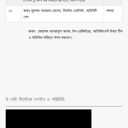
১৭.
জনাব মুহাম্মদ আকরাম হোসেন, সিস্টেম এনালিস্ট, আইসিটি
সদস্য
সেল
জনাব মোহাম্মদ আশরাফুল আলম, উপ-রেজিস্ট্রর, আইকিউএসি উক্ত টিম
এ সাচিবিক দায়িত্ব পালন করবেন।
ই-নথি সিস্টেমে লগইন ও পরিচিতি