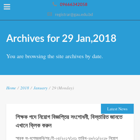
09666342058
registrar@gau.edu.bd
Archives for 29 Jan,2018
You are browsing the site archives by date.
Home
/
2018
/
January
/
29 (Monday)
Latest News
শিক্ষক পদে নিয়োগ বিজ্ঞপ্তির সংশোধনী, বিস্তারিত জানতে
এখানে ক্লিক করুন
স্মারক নং-বশেমুরকৃবি/প্র:/ই-০৫/২০১৭/১৩১ তারিখ-২৮/০১/২০১৮ নিয়োগ