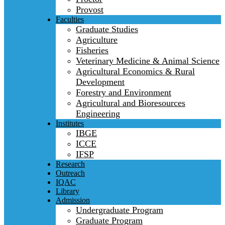
Provost
Faculties
Graduate Studies
Agriculture
Fisheries
Veterinary Medicine & Animal Science
Agricultural Economics & Rural
Development
Forestry and Environment
Agricultural and Bioresources
Engineering
Institutes
IBGE
ICCE
IFSP
Research
Outreach
IQAC
Library
Admission
Undergraduate Program
Graduate Program