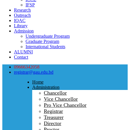
IFSP
Research
Outreach
IQAC
Library
Admission
Undergraduate Program
Graduate Program
International Students
ALUMNI
Contact
09666342058
registrar@gau.edu.bd
Home
Administration
Chancellor
Vice Chancellor
Pro Vice Chancellor
Registrar
Treasurer
Director
Proctor