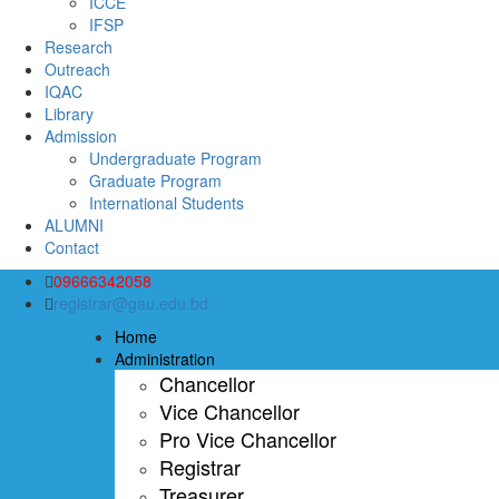
ICCE
IFSP
Research
Outreach
IQAC
Library
Admission
Undergraduate Program
Graduate Program
International Students
ALUMNI
Contact
09666342058
registrar@gau.edu.bd
Home
Administration
Chancellor
Vice Chancellor
Pro Vice Chancellor
Registrar
Treasurer