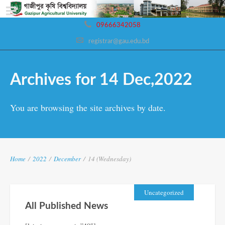
09666342058
registrar@gau.edu.bd
Archives for 14 Dec,2022
You are browsing the site archives by date.
Home
/
2022
/
December
/
14 (Wednesday)
Uncategorized
All Published News