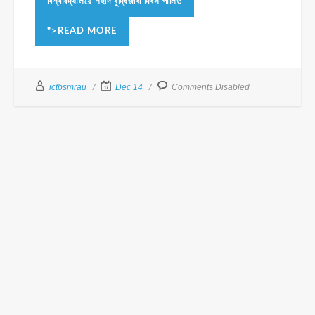
বিশ্ববিদ্যালয়ে শহীদ বুদ্ধিজীবী দিবস পালিত
">READ MORE
ictbsmrau
Dec 14
Comments Disabled