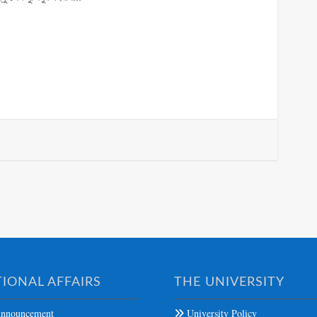
IONAL AFFAIRS
THE UNIVERSITY
nnouncement
University Policy