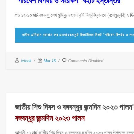
“পরিবেশ বিপর্যয় ও সংরক্ষণ” বইটি হস্তান্তর
গত ১২-১৩ মার্চ বঙ্গবন্ধু শেখ মুজিবুর রহমান কৃষি বিশ্ববিদ্যালয়ে (বশেমুরকৃবি) ২ দ
সাউথ এশিয়ান ফোরাম ফর এনভায়রনমেন্ট বিজ্ঞানীদের নিকট “পরিবেশ বিপর্যয় 
ictcell
Mar 15
Comments Disabled
জাতীয় শিশু দিবস ও বঙ্গবন্ধুর জন্মদিন ২০২৩
বঙ্গবন্ধুর জন্মদিন ২০২৩ পালন
আগামী ১৭ মার্চ জাতীয় শিশু দিবস ও বঙ্গবন্ধুর জন্মদিন ২০২৩ পালন উপলক্ষে বঙ্গবন্