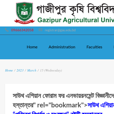
09666342058
registrar@gau.edu.bd
Home
Administration
Faculties
Home
/
2023
/
March
/
15 (Wednesday)
সাউথ এশিয়ান ফোরাম ফর এনভায়রনমেন্ট বিজ্ঞানীদে
হস্তান্তর" rel="bookmark">
সাউথ এশিয়ান