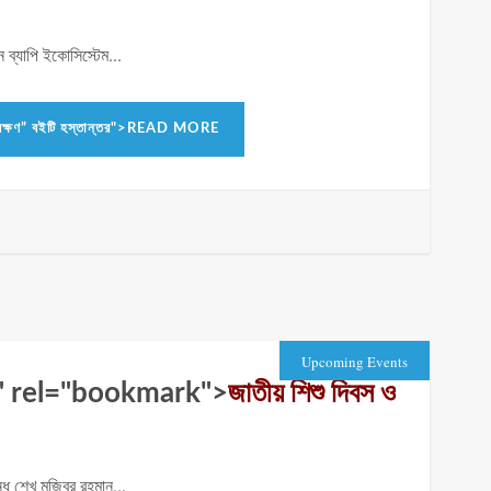
িন ব্যাপি ইকোসিস্টেম...
ও সংরক্ষণ” বইটি হস্তান্তর">READ MORE
Upcoming Events
 পালন" rel="bookmark">
জাতীয় শিশু দিবস ও
ধু শেখ মুজিবুর রহমান...