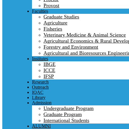
Provost
Faculties
Graduate Studies
Agriculture
Fisheries
Veterinary Medicine & Animal Science
Agricultural Economics & Rural Devel
Forestry and Environment
Agricultural and Bioresources Engineeri
Institutes
IBGE
ICCE
IFSP
Research
Outreach
IQAC
Library
Admission
Undergraduate Program
Graduate Program
International Students
ALUMNI