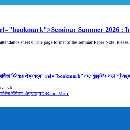
 rel="bookmark">
Seminar Summer 2026 : In
attendance sheet ◊ Title page format of the seminar Paper Note: Please 
্ষিক সহযোগীতা বিনিময়ে ঐক্যমত্য" rel="bookmark">
বশেমুরকৃবি’র সাথে শ্রীলঙ্
র ড. মোঃ...
িক সহযোগীতা বিনিময়ে ঐক্যমত্য">Read More