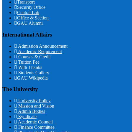
Transport
Security Office
Central Lab
Office & Section
GAU Alumni
International Affairs
Admission Announcement
Academic Requirement
Courses & Credit
Tuition Fee
With Thanks
Students Gallery
GAU Wikipedia
The University
University Policy
Mission and Vision
Admin Bodies
Syndicate
Academic Council
Finance Committee