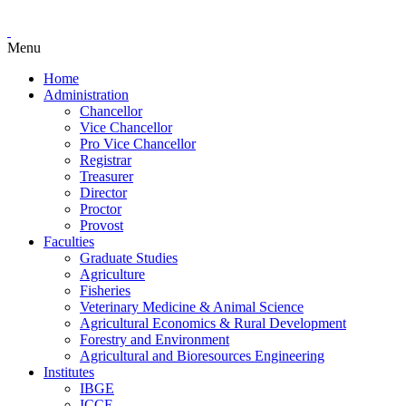
Menu
Home
Administration
Chancellor
Vice Chancellor
Pro Vice Chancellor
Registrar
Treasurer
Director
Proctor
Provost
Faculties
Graduate Studies
Agriculture
Fisheries
Veterinary Medicine & Animal Science
Agricultural Economics & Rural Development
Forestry and Environment
Agricultural and Bioresources Engineering
Institutes
IBGE
ICCE