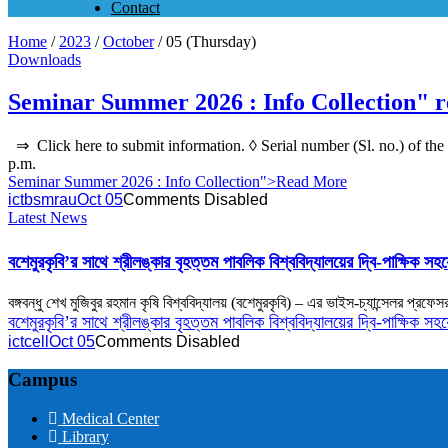
Contact
Home
/
2023
/
October
/
05 (Thursday)
Downloads
Seminar Summer 2026 : Info Collection"
⇒ Click here to submit information. ◊ Serial number (Sl. no.) of the 
p.m.
Seminar Summer 2026 : Info Collection
">Read More
ictbsmrau
Oct 05
Comments Disabled
Latest News
বশেমুরকৃবি’র সাথে শ্রীলঙ্কার বৃহত্তম পাবলিক বিশ্ববিদ্যালয়ের দ্বি-পাক
বঙ্গবন্ধু শেখ মুজিবুর রহমান কৃষি বিশ্ববিদ্যালয় (বশেমুরকৃবি) – এর ভাইস-চ্যান্সেলর প্রফেস
বশেমুরকৃবি’র সাথে শ্রীলঙ্কার বৃহত্তম পাবলিক বিশ্ববিদ্যালয়ের দ্বি-পাক্ষ
ictcell
Oct 05
Comments Disabled
Campus
Medical Center
Library