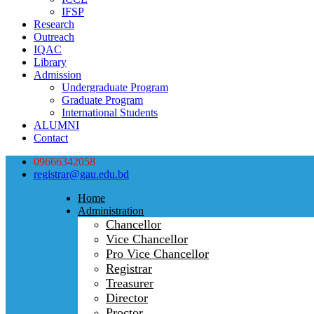
IFSP
Research
Outreach
IQAC
Library
Admission
Undergraduate Program
Graduate Program
International Students
ALUMNI
Contact
09666342058
registrar@gau.edu.bd
Home
Administration
Chancellor
Vice Chancellor
Pro Vice Chancellor
Registrar
Treasurer
Director
Proctor