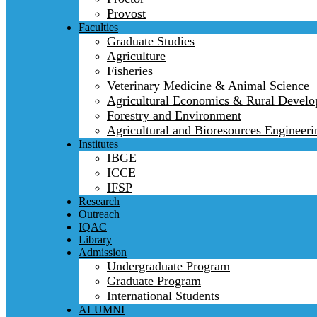
Provost
Faculties
Graduate Studies
Agriculture
Fisheries
Veterinary Medicine & Animal Science
Agricultural Economics & Rural Devel
Forestry and Environment
Agricultural and Bioresources Engineeri
Institutes
IBGE
ICCE
IFSP
Research
Outreach
IQAC
Library
Admission
Undergraduate Program
Graduate Program
International Students
ALUMNI