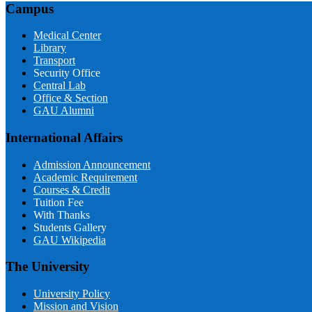
Campus
Medical Center
Library
Transport
Security Office
Central Lab
Office & Section
GAU Alumni
International Affairs
Admission Announcement
Academic Requirement
Courses & Credit
Tuition Fee
With Thanks
Students Gallery
GAU Wikipedia
The University
University Policy
Mission and Vision