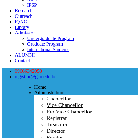
IFSP
Research
Outreach
IQAC
Library
Admission
Undergraduate Program
Graduate Program
International Students
ALUMNI
Contact
09666342058
registrar@gau.edu.bd
Home
Administration
Chancellor
Vice Chancellor
Pro Vice Chancellor
Registrar
Treasurer
Director
Proctor