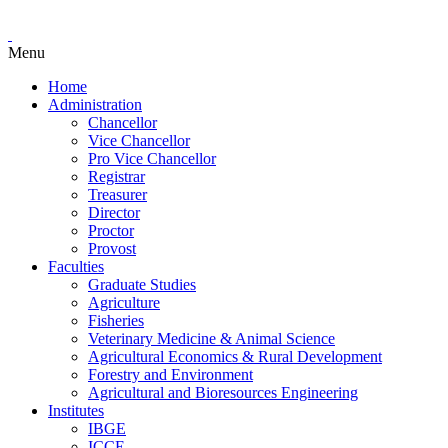
Menu
Home
Administration
Chancellor
Vice Chancellor
Pro Vice Chancellor
Registrar
Treasurer
Director
Proctor
Provost
Faculties
Graduate Studies
Agriculture
Fisheries
Veterinary Medicine & Animal Science
Agricultural Economics & Rural Development
Forestry and Environment
Agricultural and Bioresources Engineering
Institutes
IBGE
ICCE