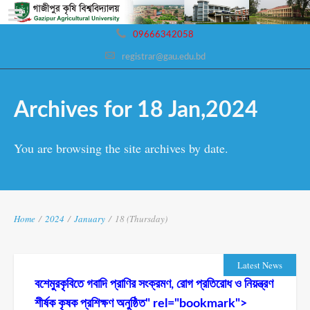
09666342058
registrar@gau.edu.bd
Archives for 18 Jan,2024
You are browsing the site archives by date.
Home
/
2024
/
January
/
18 (Thursday)
Latest News
বশেমুরকৃবিতে গবাদি প্রাণির সংক্রমণ, রোগ প্রতিরোধ ও নিয়ন্ত্রণ
শীর্ষক কৃষক প্রশিক্ষণ অনুষ্ঠিত" rel="bookmark">