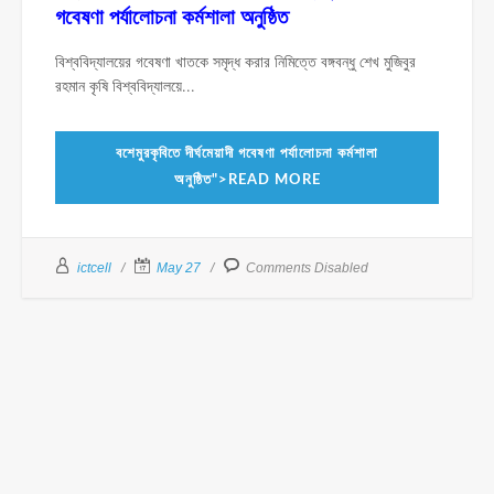
গবেষণা পর্যালোচনা কর্মশালা অনুষ্ঠিত
বিশ্ববিদ্যালয়ের গবেষণা খাতকে সমৃদ্ধ করার নিমিত্তে বঙ্গবন্ধু শেখ মুজিবুর
রহমান কৃষি বিশ্ববিদ্যালয়ে...
বশেমুরকৃবিতে দীর্ঘমেয়াদী গবেষণা পর্যালোচনা কর্মশালা
অনুষ্ঠিত">READ MORE
ictcell
May 27
Comments Disabled