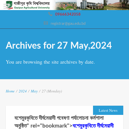
09666342058
registrar@gau.edu.bd
Archives for 27 May,2024
You are browsing the site archives by date.
Home
/
2024
/
May
/
27 (Monday)
Latest News
বশেমুরকৃবিতে দীর্ঘমেয়াদী গবেষণা পর্যালোচনা কর্মশালা
অনুষ্ঠিত" rel="bookmark">
বশেমুরকৃবিতে দীর্ঘমেয়াদী