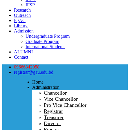
IFSP
Research
Outreach
IQAC
Library
Admission
Undergraduate Program
Graduate Program
International Students
ALUMNI
Contact
09666342058
registrar@gau.edu.bd
Home
Administration
Chancellor
Vice Chancellor
Pro Vice Chancellor
Registrar
Treasurer
Director
Proctor