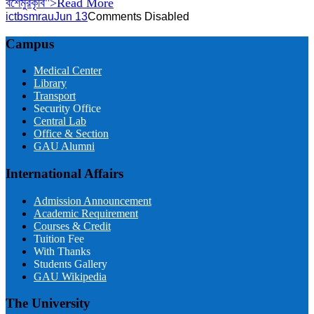
বশেমুরকৃবি">Read More
ictbsmrau
Jun 13
Comments Disabled
Campus
Medical Center
Library
Transport
Security Office
Central Lab
Office & Section
GAU Alumni
International Affairs
Admission Announcement
Academic Requirement
Courses & Credit
Tuition Fee
With Thanks
Students Gallery
GAU Wikipedia
The University