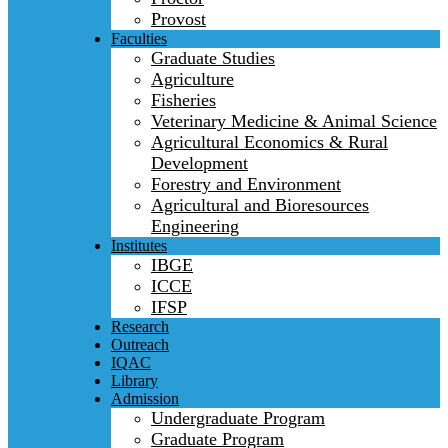
Provost
Faculties
Graduate Studies
Agriculture
Fisheries
Veterinary Medicine & Animal Science
Agricultural Economics & Rural
Development
Forestry and Environment
Agricultural and Bioresources
Engineering
Institutes
IBGE
ICCE
IFSP
Research
Outreach
IQAC
Library
Admission
Undergraduate Program
Graduate Program