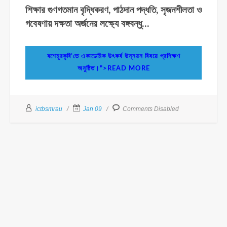
শিক্ষার গুণগতমান বৃদ্ধিকরণ, পাঠদান পদ্ধতি, সৃজনশীলতা ও
গবেষণায় দক্ষতা অর্জনের লক্ষ্যে বঙ্গবন্ধু...
বশেমুরকৃবি’তে একাডেমিক উৎকর্ষ উন্নয়ন বিষয়ে প্রশিক্ষণ
অনুষ্ঠিত।
">READ MORE
ictbsmrau
Jan 09
Comments Disabled