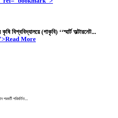
নুষ্ঠিত" rel="bookmark">
বিশ্ববিদ্যালয়ে (গাকৃবি) ‘‘স্মার্ট অল্টারনেট...
ুষ্ঠিত">Read More
পরবর্তী পরিবর্তিত...