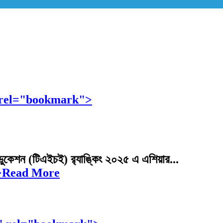
্রথম" rel="bookmark">
এডুকেশন (টিএইচই) র‌্যাঙ্কিং ২০২৫ এ এশিয়ার...
রথম">Read More