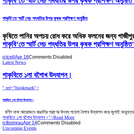
গাকৃবি’তে স্মার্ট সেচ পদ্ধতির উপর কৃষক প্রশিক্ষণ অ
গাকৃবি’তে স্মার্ট সেচ পদ্ধতির উপর কৃষক প্রশিক্ষণ অনুষ্ঠিত
কৃষিতে পানির অপচয় রোধ করে অধিক ফলনের জন্য গাজীপুর কৃষি 
গাকৃবি’তে স্মার্ট সেচ পদ্ধতির উপর কৃষক প্রশিক্ষণ অন
ictcell
Apr 16
Comments Disabled
Latest News
গাকৃবিতে ১লা বশৈাখ উদযাপন।
" rel="bookmark">
গাকৃবিতে ১লা বশৈাখ উদযাপন।
বর্ণিল নানা আয়োজনে বাঙালির প্রাণের উৎসব পহেলা বৈশাখ উদ্যাপন করে জুলাই অভ্যুত্থান 
গাকৃবিতে ১লা বশৈাখ উদযাপন।
">Read More
ictbsmrau
Apr 14
Comments Disabled
Upcoming Events