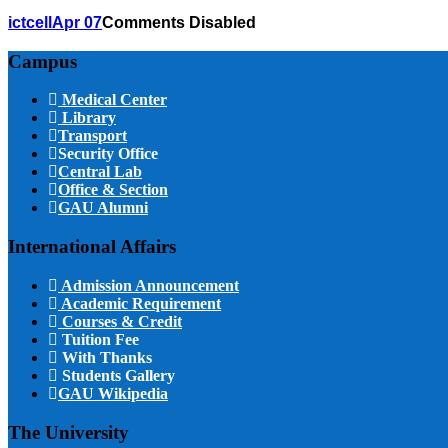
ictcell
Apr 07
Comments Disabled
Campus
Medical Center
Library
Transport
Security Office
Central Lab
Office & Section
GAU Alumni
International Affairs
Admission Announcement
Academic Requirement
Courses & Credit
Tuition Fee
With Thanks
Students Gallery
GAU Wikipedia
The University