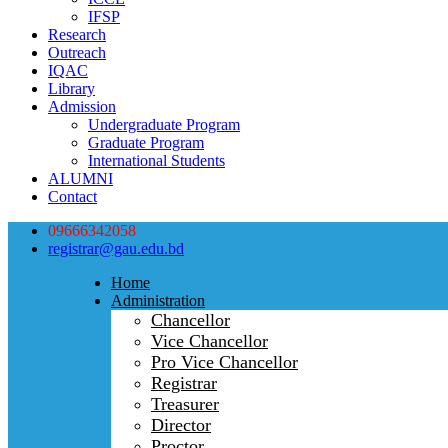
IFSP
Research
Outreach
IQAC
Library
Admission
Undergraduate Program
Graduate Program
International Students
ALUMNI
Contact
09666342058
registrar@gau.edu.bd
Home
Administration
Chancellor
Vice Chancellor
Pro Vice Chancellor
Registrar
Treasurer
Director
Proctor