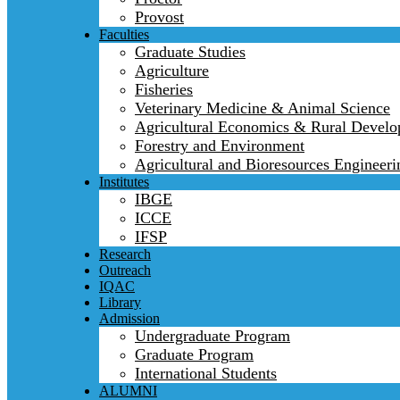
Provost
Faculties
Graduate Studies
Agriculture
Fisheries
Veterinary Medicine & Animal Science
Agricultural Economics & Rural Devel
Forestry and Environment
Agricultural and Bioresources Engineeri
Institutes
IBGE
ICCE
IFSP
Research
Outreach
IQAC
Library
Admission
Undergraduate Program
Graduate Program
International Students
ALUMNI