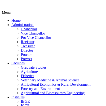
Menu
Home
Administration
Chancellor
Vice Chancellor
Pro Vice Chancellor
Registrar
Treasurer
Director
Proctor
Provost
Faculties
Graduate Studies
Agriculture
Fisheries
Veterinary Medicine & Animal Science
Agricultural Economics & Rural Development
Forestry and Environment
Agricultural and Bioresources Engineering
Institutes
IBGE
ICCE