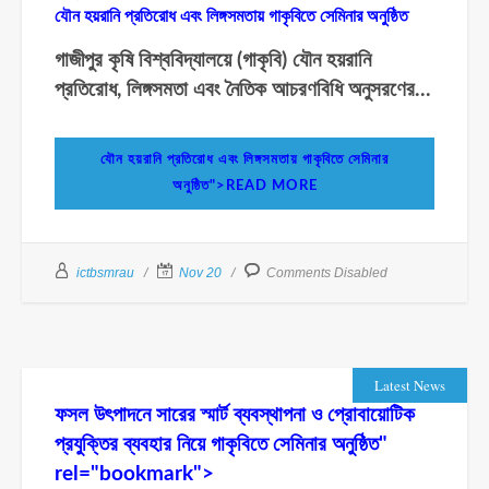
যৌন হয়রানি প্রতিরোধ এবং লিঙ্গসমতায় গাকৃবিতে সেমিনার অনুষ্ঠিত
গাজীপুর কৃষি বিশ্ববিদ্যালয়ে (গাকৃবি) যৌন হয়রানি
প্রতিরোধ, লিঙ্গসমতা এবং নৈতিক আচরণবিধি অনুসরণের...
যৌন হয়রানি প্রতিরোধ এবং লিঙ্গসমতায় গাকৃবিতে সেমিনার
অনুষ্ঠিত">READ MORE
ictbsmrau
Nov 20
Comments Disabled
Latest News
ফসল উৎপাদনে সারের স্মার্ট ব্যবস্থাপনা ও প্রোবায়োটিক
প্রযুক্তির ব্যবহার নিয়ে গাকৃবিতে সেমিনার অনুষ্ঠিত"
rel="bookmark">