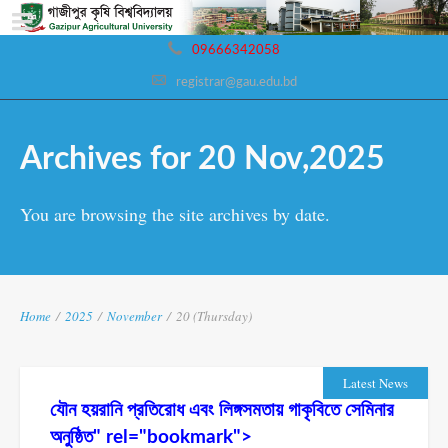
09666342058
registrar@gau.edu.bd
Archives for 20 Nov,2025
You are browsing the site archives by date.
Home
/
2025
/
November
/
20 (Thursday)
Latest News
যৌন হয়রানি প্রতিরোধ এবং লিঙ্গসমতায় গাকৃবিতে সেমিনার
অনুষ্ঠিত" rel="bookmark">