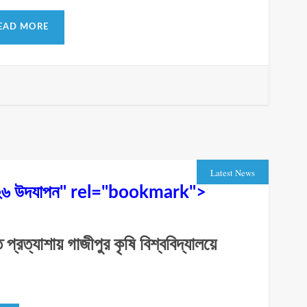
EAD MORE
Latest News
িবস ২০২৬ উদযাপন" rel="bookmark">
্রত্যাশায় গাজীপুর কৃষি বিশ্ববিদ্যালয়ে