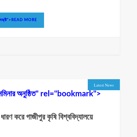
শিক্ষামন্ত্রী">READ MORE
Latest News
ণে সেমিনার অনুষ্ঠিত" rel="bookmark">
ধারণ করে গাজীপুর কৃষি বিশ্ববিদ্যালয়ে