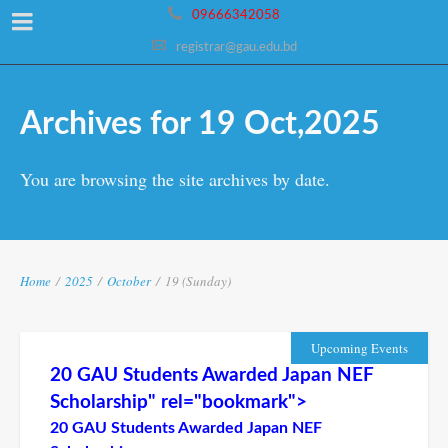
09666342058
registrar@gau.edu.bd
Archives for 19 Oct,2025
You are browsing the site archives by date.
Home
/
2025
/
October
/
19 (Sunday)
Upcoming Events
20 GAU Students Awarded Japan NEF
Scholarship" rel="bookmark">
20 GAU Students Awarded Japan NEF