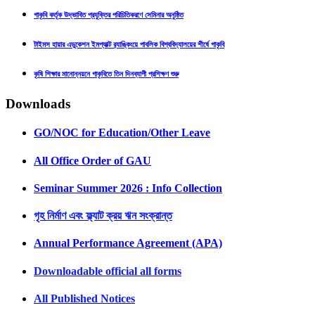
গাকৃবি কর্তৃক উদ্ভাবিত প্রযুক্তির পরিচিতিকরণে সেমিনার অনুষ্ঠিত
টাইমস হায়ার এডুকেশন ইমপ্যাক্ট র‍্যাঙ্কিংয়ে পাবলিক বিশ্ববিদ্যালয়ের শীর্ষে গাকৃবি
কৃষি শিক্ষার মানোন্নয়নে গাকৃবিতে তিন দিনব্যাপী প্রশিক্ষণ শুরু
Downloads
GO/NOC for Education/Other Leave
All Office Order of GAU
Seminar Summer 2026 : Info Collection
গৃহ নির্মাণ এবং ফ্ল্যাট ক্রয় ঋন সংক্রান্ত
Annual Performance Agreement (APA)
Downloadable official all forms
All Published Notices