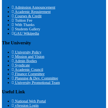
Admission Announcement
Academic Requirement
Courses & Credit
Tuition Fee
With Thanks
Students Gallery
GAU Wikipedia
The University
University Policy
Mission and Vision
Admin Bodies
Syndicate
Academic Council
Finance Committee
Planning & Dev. Committee
University Promotional Team
Useful Link
National Web Portal
vSession Login