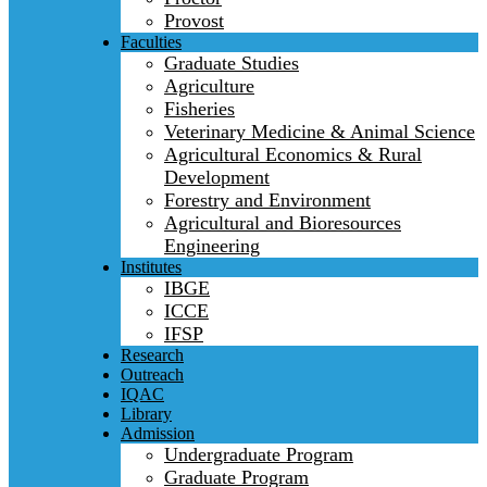
Provost
Faculties
Graduate Studies
Agriculture
Fisheries
Veterinary Medicine & Animal Science
Agricultural Economics & Rural
Development
Forestry and Environment
Agricultural and Bioresources
Engineering
Institutes
IBGE
ICCE
IFSP
Research
Outreach
IQAC
Library
Admission
Undergraduate Program
Graduate Program