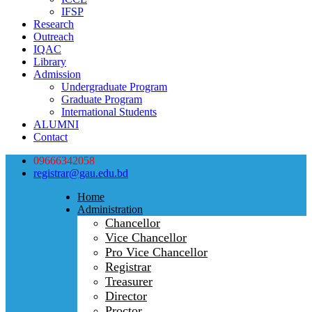
IFSP
Research
Outreach
IQAC
Library
Admission
Undergraduate Program
Graduate Program
International Students
ALUMNI
Contact
09666342058
registrar@gau.edu.bd
Home
Administration
Chancellor
Vice Chancellor
Pro Vice Chancellor
Registrar
Treasurer
Director
Proctor