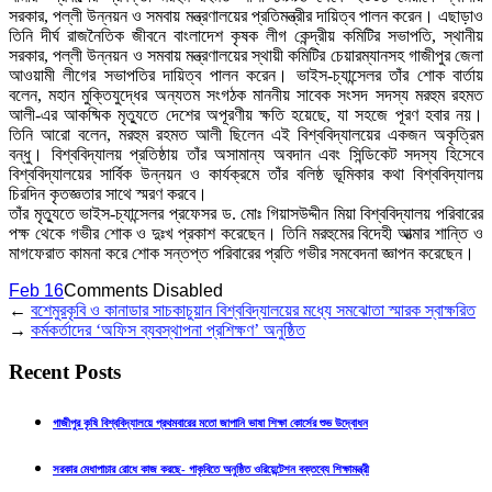
সরকার, পল্লী উন্নয়ন ও সমবায় মন্ত্রণালয়ের প্রতিমন্ত্রীর দায়িত্ব পালন করেন। এছাড়াও
তিনি দীর্ঘ রাজনৈতিক জীবনে বাংলাদেশ কৃষক লীগ কেন্দ্রীয় কমিটির সভাপতি, স্থানীয়
সরকার, পল্লী উন্নয়ন ও সমবায় মন্ত্রণালয়ের স্থায়ী কমিটির চেয়ারম্যানসহ গাজীপুর জেলা
আওয়ামী লীগের সভাপতির দায়িত্ব পালন করেন। ভাইস-চ্যান্সেলর তাঁর শোক বার্তায়
বলেন, মহান মুক্তিযুদ্ধের অন্যতম সংগঠক মাননীয় সাবেক সংসদ সদস্য মরহুম রহমত
আলী-এর আকষ্মিক মৃত্যুতে দেশের অপূরণীয় ক্ষতি হয়েছে, যা সহজে পূরণ হবার নয়।
তিনি আরো বলেন, মরহুম রহমত আলী ছিলেন এই বিশ্ববিদ্যালয়ের একজন অকৃত্রিম
বন্ধু। বিশ্ববিদ্যালয় প্রতিষ্ঠায় তাঁর অসামান্য অবদান এবং সিন্ডিকেট সদস্য হিসেবে
বিশ্ববিদ্যালয়ের সার্বিক উন্নয়ন ও কার্যক্রমে তাঁর বলিষ্ঠ ভূমিকার কথা বিশ্ববিদ্যালয়
চিরদিন কৃতজ্ঞতার সাথে স্মরণ করবে।
তাঁর মৃত্যুতে ভাইস-চ্যান্সেলর প্রফেসর ড. মোঃ গিয়াসউদ্দীন মিয়া বিশ্ববিদ্যালয় পরিবারের
পক্ষ থেকে গভীর শোক ও দুঃখ প্রকাশ করেছেন। তিনি মরহুমের বিদেহী আত্মার শান্তি ও
মাগফেরাত কামনা করে শোক সন্তপ্ত পরিবারের প্রতি গভীর সমবেদনা জ্ঞাপন করেছেন।
Feb 16
Comments Disabled
←
বশেমুরকৃবি ও কানাডার সাচকাচুয়ান বিশ্ববিদ্যালয়ের মধ্যে সমঝোতা স্মারক স্বাক্ষরিত
→
কর্মকর্তাদের ‘অফিস ব্যবস্থাপনা প্রশিক্ষণ’ অনুষ্ঠিত
Recent Posts
গাজীপুর কৃষি বিশ্ববিদ্যালয়ে প্রথমবারের মতো জাপানি ভাষা শিক্ষা কোর্সের শুভ উদ্বোধন
সরকার মেধাপাচার রোধে কাজ করছে- গাকৃবিতে অনুষ্ঠিত ওরিয়েন্টেশন বক্তব্যে শিক্ষামন্ত্রী