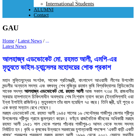
International Students
ALUMNI
Contact
GAU
Home
/
Latest News
/
...
Latest News
আলহাজ্ব এডভোকেট মো. রহমত আলী, এমপি-এর
মৃত্যুতে ভাইস-চ্যান্সেলর মহোদয়ের শোক প্রকাশ
মহান মুক্তিযুদ্ধের সংগঠক, সাবেক প্রতিমন্ত্রী, বাংলাদেশ আওয়ামী লীগের উপদেষ্টা
মন্ডলীর অন্যতম সদস্য এবং বঙ্গবন্ধু শেখ মুজিবুর রহমান কৃষি বিশ্ববিদ্যালয় সিন্ডিকেটের
সাবেক সদস্য
আলহাজ্ব এডভোকেট মো. রহমত আলী
আজ সকাল ৭:৩৫ মি. রাজধানীর
স্কয়ার হাসপাতালে চিকিৎসাধীন অবস্থায় শেষ নি:শ্বাস ত্যাগ করেন (ইন্নালিল্লাহি ওয়া
ইন্না ইলাইহি রাজিউন)। মৃত্যুকালে তাঁর বয়স হয়েছিল ৭৫ বছর। তিনি স্ত্রী, দুই পুত্র ও
এক কন্যা সন্তান রেখে গেছেন।
মরহুম এডভোকেট মো. রহমত আলী ১৯৪৫ সালের ১৬ সেপ্টেম্বর গাজীপুর জেলার শ্রীপুর
উপজেলার শ্রীপুর গ্রামে জন্মগ্রহণ করেন। বর্ণাঢ্য রাজনৈতিক জীবনের অধিকারী মরহুম
রহমত আলী ১৯৫১ সাল থেকে পরপর পাঁচবার গাজীপুর-৩ আসন থেকে সংসদ সদস্য
নির্বাচিত হন। কৃষি ও কৃষকের উন্নয়নে সরকারের যুগান্তকারী পদক্ষেপ ‘একটি বাড়ী একটি
খামার’ প্রকল্পের প্রবক্তা মরহুম রহমত আলী ১৯৯৬ থেকে ২০০১ মেয়াদে স্থানীয়