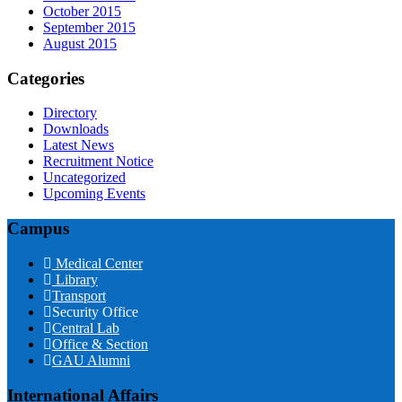
October 2015
September 2015
August 2015
Categories
Directory
Downloads
Latest News
Recruitment Notice
Uncategorized
Upcoming Events
Campus
Medical Center
Library
Transport
Security Office
Central Lab
Office & Section
GAU Alumni
International Affairs