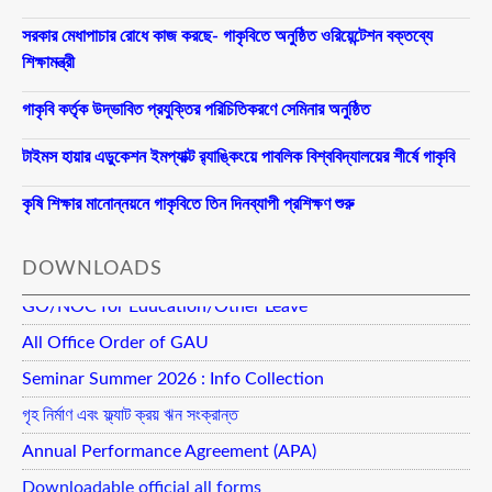
সরকার মেধাপাচার রোধে কাজ করছে- গাকৃবিতে অনুষ্ঠিত ওরিয়েন্টেশন বক্তব্যে
শিক্ষামন্ত্রী
গাকৃবি কর্তৃক উদ্ভাবিত প্রযুক্তির পরিচিতিকরণে সেমিনার অনুষ্ঠিত
টাইমস হায়ার এডুকেশন ইমপ্যাক্ট র‍্যাঙ্কিংয়ে পাবলিক বিশ্ববিদ্যালয়ের শীর্ষে গাকৃবি
কৃষি শিক্ষার মানোন্নয়নে গাকৃবিতে তিন দিনব্যাপী প্রশিক্ষণ শুরু
DOWNLOADS
GO/NOC for Education/Other Leave
All Office Order of GAU
Seminar Summer 2026 : Info Collection
গৃহ নির্মাণ এবং ফ্ল্যাট ক্রয় ঋন সংক্রান্ত
Annual Performance Agreement (APA)
Downloadable official all forms