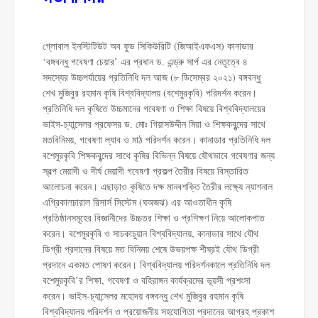
গ্লোবাল ইনস্টিটিউট অব ফুড সিকিউরিটি (জিআইএফএস) কানাডার
‘বঙ্গবন্ধু গবেষণা চেয়ার’ এর প্রধান ড. এন্ড্রু সার্প এর নেতৃত্বে ৪
সদস্যের উচ্চপর্যায়ের প্রতিনিধি দল আজ (৮ ডিসেম্বর ২০২১) বঙ্গবন্ধু
শেখ মুজিবুর রহমান কৃষি বিশ্ববিদ্যালয় (বশেমুরকৃবি) পরিদর্শন করেন।
প্রতিনিধি দল কৃষিতে উচ্চমানের গবেষণা ও শিক্ষা বিষয়ে বিশ্ববিদ্যালয়ের
ভাইস-চ্যান্সেলর প্রফেসর ড. মোঃ গিয়াসউদ্দীন মিয়া ও শিক্ষকবৃন্দের সাথে
মতবিনিময়, গবেষণা ল্যাব ও মাঠ পরিদর্শন করেন। কানাডার প্রতিনিধি দল
বশেমুরকৃবি শিক্ষকবৃন্দের সাথে কৃষির বিভিন্ন বিষয়ে যৌথভাবে গবেষণার জন্য
স্বল্প মেয়াদী ও দীর্ঘ মেয়াদী গবেষণা প্রকল্প তৈরীর বিষয়ে বিস্তারিত
আলোচনা করেন। এছাড়াও কৃষিতে দক্ষ মানবশক্তি তৈরীর লক্ষ্যে ন্যাশনাল
এগ্রিকালচারাল রিসার্স সিস্টেম (ঘঅজঝ) এর আওতাধীন কৃষি
প্রতিষ্ঠানসমূহের বিজ্ঞানীদের উচ্চতর শিক্ষা ও প্রশিক্ষণ নিয়ে আলোকপাত
করেন। বশেমুরকৃবি ও সাচকাচুয়ান বিশ্ববিদ্যালয়, কানাডার সাথে যৌথ
ডিগ্রী প্রদানের বিষয়ে মত বিনিময় শেষে উভয়পক্ষ শীঘ্রই যৌথ ডিগ্রী
প্রদানে একমত পোষণ করেন। বিশ্ববিদ্যালয় পরিদর্শনকালে প্রতিনিধি দল
বশেমুরকৃবি’র শিক্ষা, গবেষণা ও বহিরাঙ্গন কার্যক্রমের ভূয়সী প্রশংসা
করেন। ভাইস-চ্যান্সেলর মহোদয় বঙ্গবন্ধু শেখ মুজিবুর রহমান কৃষি
বিশ্ববিদ্যালয় পরিদর্শন ও প্রয়োজনীয় সহযোগিতা প্রদানের আগ্রহ প্রকাশ