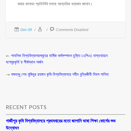
করায় কানাডা প্রতিনিধি দলকে আন্তরিক ধন্যবাদ জানান।
Dec 09
Comments Disabled
←
পাবলিক বিশ্ববিদ্যালয়সমূহের বার্ষিক কর্মসম্পাদন চুক্তি (এপিএ) বাস্তবায়নে
বশেমুরকৃবি’র শীর্ষস্থান অর্জন
→
বঙ্গবন্ধু শেখ মুজিবুর রহমান কৃষি বিশ্ববিদ্যালয়ে শহীদ বুদ্ধিজীবী দিবস পালিত
RECENT POSTS
গাজীপুর কৃষি বিশ্ববিদ্যালয়ে প্রথমবারের মতো জাপানি ভাষা শিক্ষা কোর্সের শুভ
উদ্বোধন