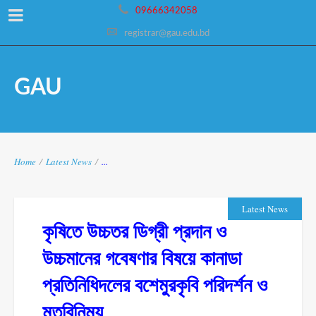
09666342058
registrar@gau.edu.bd
GAU
Home
/
Latest News
/
...
Latest News
কৃষিতে উচ্চতর ডিগ্রী প্রদান ও
উচ্চমানের গবেষণার বিষয়ে কানাডা
প্রতিনিধিদলের বশেমুরকৃবি পরিদর্শন ও
মতবিনিময়