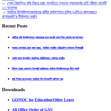
←
প্রেস বিজ্ঞপ্তিঃ কৃষি বিষয়ে গুচ্ছ পদ্ধতিতে স্নাতক প্রথমবর্ষের ভর্তি পরীক্ষা আগামী
২৭ নভেম্বর
→
পাবলিক বিশ্ববিদ্যালয়সমূহের বার্ষিক কর্মসম্পাদন চুক্তি (এপিএ) বাস্তবায়নে
বশেমুরকৃবি’র শীর্ষস্থান অর্জন
Recent Posts
গাজীপুর কৃষি বিশ্ববিদ্যালয়ে প্রথমবারের মতো জাপানি ভাষা শিক্ষা কোর্সের শুভ উদ্বোধন
সরকার মেধাপাচার রোধে কাজ করছে- গাকৃবিতে অনুষ্ঠিত ওরিয়েন্টেশন বক্তব্যে শিক্ষামন্ত্রী
গাকৃবি কর্তৃক উদ্ভাবিত প্রযুক্তির পরিচিতিকরণে সেমিনার অনুষ্ঠিত
টাইমস হায়ার এডুকেশন ইমপ্যাক্ট র‍্যাঙ্কিংয়ে পাবলিক বিশ্ববিদ্যালয়ের শীর্ষে গাকৃবি
কৃষি শিক্ষার মানোন্নয়নে গাকৃবিতে তিন দিনব্যাপী প্রশিক্ষণ শুরু
Downloads
GO/NOC for Education/Other Leave
All Office Order of GAU