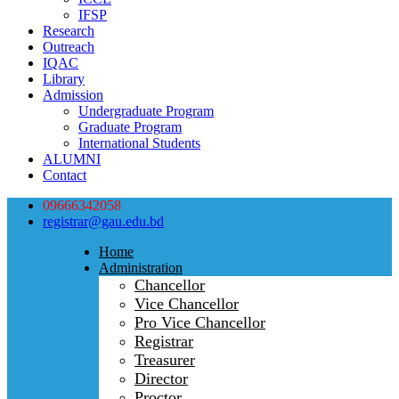
IFSP
Research
Outreach
IQAC
Library
Admission
Undergraduate Program
Graduate Program
International Students
ALUMNI
Contact
09666342058
registrar@gau.edu.bd
Home
Administration
Chancellor
Vice Chancellor
Pro Vice Chancellor
Registrar
Treasurer
Director
Proctor