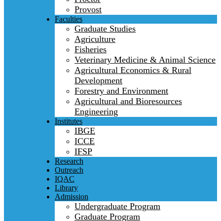
Provost
Faculties
Graduate Studies
Agriculture
Fisheries
Veterinary Medicine & Animal Science
Agricultural Economics & Rural
Development
Forestry and Environment
Agricultural and Bioresources
Engineering
Institutes
IBGE
ICCE
IFSP
Research
Outreach
IQAC
Library
Admission
Undergraduate Program
Graduate Program