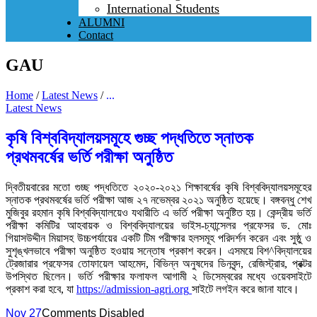
International Students
ALUMNI
Contact
GAU
Home
/
Latest News
/
...
Latest News
কৃষি বিশ্ববিদ্যালয়সমূহে গুচ্ছ পদ্ধতিতে স্নাতক
প্রথমবর্ষের ভর্তি পরীক্ষা অনুষ্ঠিত
দ্বিতীয়বারের মতো গুচ্ছ পদ্ধতিতে ২০২০-২০২১ শিক্ষাবর্ষের কৃষি বিশ্ববিদ্যালয়সমূহের
স্নাতক প্রথমবর্ষের ভর্তি পরীক্ষা আজ ২৭ নভেম্বর ২০২১ অনুষ্ঠিত হয়েছে। বঙ্গবন্ধু শেখ
মুজিবুর রহমান কৃষি বিশ্ববিদ্যালয়েও যথারীতি এ ভর্তি পরীক্ষা অনুষ্টিত হয়। কেন্দ্রীয় ভর্তি
পরীক্ষা কমিটির আহবায়ক ও বিশ্ববিদ্যালয়ের ভাইস-চ্যান্সেলর প্রফেসর ড. মোঃ
গিয়াসউদ্দীন মিয়াসহ উচ্চপর্যায়ের একটি টিম পরীক্ষার হলসমূহ পরিদর্শন করেন এবং সুষ্ঠু ও
সুশৃঙ্খলভাবে পরীক্ষা অনুষ্ঠিত হওয়ায় সন্তোষ প্রকাশ করেন। এসময়ে বিশ^বিদ্যালয়ের
ট্রেজারার প্রফেসর তোফায়েল আহমেদ, বিভিন্ন অনুষদের ডিনবৃন্দ, রেজিস্ট্রার, প্রক্টর
উপস্থিত ছিলেন। ভর্তি পরীক্ষার ফলাফল আগামী ২ ডিসেম্বরের মধ্যে ওয়েবসাইটে
প্রকাশ করা হবে, যা
https://admission-agri.org
সাইটে লগইন করে জানা যাবে।
Nov 27
Comments Disabled