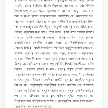
রায়হান এর সভাপতিত্বে অনুষ্ঠিত এ টুর্নামেন্টের ফাইনাল ম্যাচে বিশেষ
অতিথি হিসেবে উপস্থিত ছিলেন ট্রেজারার প্রফেসর ড. মোঃ সফিউল
ইসলাম আফ্রাদ এবং প্রক্টর প্রফেসর ড. মোহাম্মদ সাইফুল আলম। এ
সময় উপস্থিত ছিলেন বিশ্ববিদ্যালয়ের রেজিস্ট্রার মোঃ আবদুল্লাহ্ মৃধা,
পরিচালক (গবেষণা) প্রফেসর ড. মোঃ মসিউল ইসলামসহ শারীরিক শিক্ষা
শাখার কর্মকর্তাবৃন্দ এবং শিক্ষার্থীবৃন্দ। আনুষ্ঠানিকতার সূচনা হয় রেজিস্ট্রারের
শুভেচ্ছা বক্তব্যের মধ্য দিয়ে। তিনি বলেন, “শিক্ষার্থীদের মানসিক বিকাশে
খেলাধুলা একটি গুরুত্বপূর্ণ অনুষঙ্গ। গাকৃবি স্পোর্টস ক্লাব যেভাবে
ধারাবাহিকভাবে সৃজনশীল আয়োজন করছে, তা বিশ্ববিদ্যালয়ের জন্য
গৌরবের বিষয়।” বিজয়ী শিক্ষার্থীদের পক্ষ থেকে অনুভূতি প্রকাশ করেন মোঃ
নাজিউর রহমান। তার বক্তব্যে ছিলো আনন্দ, কৃতজ্ঞতা ও ভবিষ্যতের
প্রত্যয়। শিক্ষার্থী বলেন ‘‘এমন প্রতিযোগিতায় অংশগ্রহণ করতে পারা
নিজেই এক অভিজ্ঞতা। আমরা শুধু খেলিনি, শিখেছি সহনশীলতা, দলীয়
সমন্বয় ও নিজেকে ছাড়িয়ে যাওয়ার প্রেরণা। গাকৃবি স্পোর্টস ক্লাবকে
আন্তরিক ধন্যবাদ এমন একটি মঞ্চ তৈরি করে দেওয়ার জন্য।” আত্মবিশ্বাস
ও উৎসবমুখর পরিবেশে সভাপতির সমাপনী বক্তব্যের মধ্যদিয়ে অনুষ্ঠান
সমাপ্ত হয়। অনুষ্ঠানজুড়ে শিক্ষার্থীদের উৎসাহ, করতালি এবং বিজয়ীদের
হাসিতে প্রতিফলিত হয় গাকৃবির প্রাণচাঞ্চল্য। গাকৃবি স্পোর্টস ক্লাবের
পক্ষ থেকে ভবিষ্যতে আরো বৃহৎ পরিসরে ক্রীড়া আয়োজন করে
বিশ্ববিদ্যালয়ের ক্রীড়াচর্চাকে জাতীয় ও আন্তর্জাতিক অঙ্গনে নিয়ে যাওয়ার
পরিকল্পনার প্রত্যয় ব্যক্ত করা হয়।