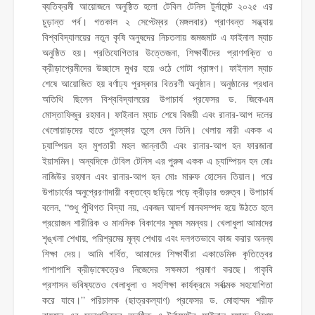
ব্যতিক্রমী আয়োজনে অনুষ্ঠিত হলো টেবিল টেনিস টুর্নামেন্ট ২০২৫ এর
চুড়ান্ত পর্ব। গতকাল ২ সেপ্টেম্বর (মঙ্গলবার) প্রাণবন্ত সন্ধ্যায়
বিশ্ববিদ্যালয়ের নতুন কৃষি অনুষদের নিচতলায় জমজমাট এ ফাইনাল ম্যাচ
অনুষ্ঠিত হয়। প্রতিযোগিতার উত্তেজনা, শিক্ষার্থীদের প্রাণশক্তি ও
ক্রীড়াপ্রেমীদের উচ্ছাসে মুখর হয়ে ওঠে গোটা প্রাঙ্গণ। ফাইনাল ম্যাচ
শেষে আয়োজিত হয় বর্ণাঢ্য পুরস্কার বিতরণী অনুষ্ঠান। অনুষ্ঠানের প্রধান
অতিথি ছিলেন বিশ্ববিদ্যালয়ের উপাচার্য প্রফেসর ড. জিকেএম
মোস্তাফিজুর রহমান। ফাইনাল ম্যাচ শেষে বিজয়ী এবং রানার-আপ দলের
খেলোয়াড়দের হাতে পুরস্কার তুলে দেন তিনি। খেলায় নারী একক এ
চ্যাম্পিয়ন হন মুশতারী মহল জান্নাতী এবং রানার-আপ হন ফারজানা
ইয়াসমিন। অন্যদিকে টেবিল টেনিস এর পুরুষ একক এ চ্যাম্পিয়ন হন মোঃ
নাজিউর রহমান এবং রানার-আপ হন মোঃ মারুফ হোসেন তিয়াল। পরে
উপাচার্যের অনুপ্রেরণাদায়ী বক্তব্যে ছড়িয়ে পড়ে ক্রীড়ার গুরুত্ব। উপাচার্য
বলেন, “শুধু পুঁথিগত বিদ্যা নয়, একজন আদর্শ মানবসম্পদ হয়ে উঠতে হলে
প্রয়োজন শারীরিক ও মানসিক বিকাশের সুষম সমন্বয়। খেলাধুলা আমাদের
শৃঙ্খলা শেখায়, পরিশ্রমের মূল্য শেখায় এবং দলগতভাবে কাজ করার অনন্য
শিক্ষা দেয়। আমি গর্বিত, আমাদের শিক্ষার্থীরা একাডেমিক কৃতিত্বের
পাশাপাশি ক্রীড়াক্ষেত্রেও নিজেদের সক্ষমতা প্রমাণ করছে। গাকৃবি
প্রশাসন ভবিষ্যতেও খেলাধুলা ও সহশিক্ষা কার্যক্রমে সর্বাত্মক সহযোগিতা
করে যাবে।” পরিচালক (ছাত্রকল্যাণ) প্রফেসর ড. মোহাম্মদ শরীফ