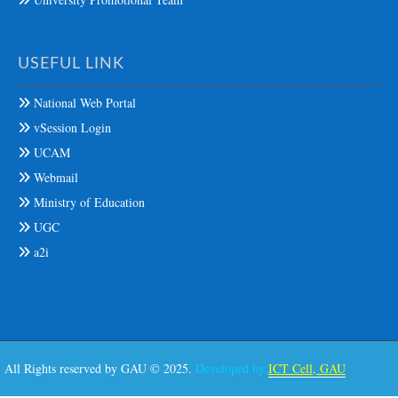
USEFUL LINK
National Web Portal
vSession Login
UCAM
Webmail
Ministry of Education
UGC
a2i
All Rights reserved by GAU © 2025.
Developed by:
ICT Cell, GAU