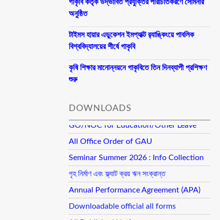
গাকৃবি কর্তৃক উদ্ভাবিত প্রযুক্তির পরিচিতিকরণে সেমিনার
অনুষ্ঠিত
টাইমস হায়ার এডুকেশন ইমপ্যাক্ট র‍্যাঙ্কিংয়ে পাবলিক
বিশ্ববিদ্যালয়ের শীর্ষে গাকৃবি
কৃষি শিক্ষার মানোন্নয়নে গাকৃবিতে তিন দিনব্যাপী প্রশিক্ষণ
শুরু
DOWNLOADS
GO/NOC for Education/Other Leave
All Office Order of GAU
Seminar Summer 2026 : Info Collection
গৃহ নির্মাণ এবং ফ্ল্যাট ক্রয় ঋন সংক্রান্ত
Annual Performance Agreement (APA)
Downloadable official all forms