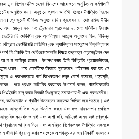
িকস এন্ড রিপ্রোডাক্টিভ হেলথ বিভাগের আয়োজনে অনুষ্ঠিত এ কর্মশালাটি
১টায় অনুষ্ঠিত হয়। অনুষ্ঠানে প্রধান অতিথি হিসেবে উপস্থিত ছিলেন
হমান। গ্র্যাজুয়েট স্টাডিজ অনুষদের ডিন প্রফেসর ড. মোঃ রমিজ উদ্দীন
সর ড. এম. ময়নুল হক এবং ট্রেজারার প্রফেসর ড. মোঃ সফিউল ইসলাম
েটেরিনারি মেডিসিন এন্ড অ্যানিম্যাল সায়েন্স অনুষদের ডিন, বিভিন্ন
 চট্টগ্রাম ভেটেরিনারি মেডিসিন এন্ড অ্যানিম্যাল সায়েন্সেস বিশ্ববিদ্যালয়
আউট পর্বে পিএইচডি ইন থেরিওজেনোলজি বিষয়ে তথ্যবহুল প্রেজেন্টেশন দেন
ড. আ ন ম আমিনুর রহমান। উপস্থাপনায় তিনি ডিগ্রিটির প্রয়োজনীয়তা,
থ্য তুলে ধরেন। পরে কোর্সটিকে কীভাবে সুচারুরূপে পরিচালনা করা যায় সে
ন্মুক্ত এ প্রশ্নোত্তর পর্বে বিশেষজ্ঞগণ নতুন কোর্স কাঠামো, পাঠ্যসূচি,
করেন। পরে প্রধান অতিথির বক্তব্যে উপাচার্য বলেন, গাইনিকোলজি
র পিএইচডি চালু করার বিষয়টি নিঃসন্দেহে সময়োপযোগী এবং প্রশংসনীয়।
রবৃদ্ধি, কর্মসংস্থান ও গ্রামীণ উন্নয়নের অন্যতম ভিত্তি হয়ে উঠেছে। এই
্রমকে আন্তর্জাতিক মানে উন্নীত করবে এবং দক্ষ মানবসম্পদ তৈরিতে
য আন্তরিক ধন্যবাদ জানাই এবং আশা করি, অচিরেই আমরা এই প্রেগ্রাম
তা প্রদানের আশ্বাস দিয়ে এবং আমন্ত্রিত বিশেষজ্ঞসহ উপস্থিত সকলকে
াস্টার্স ডিগ্রি চালু করার পর থেকে এ পর্যন্ত ২৪ জন শিক্ষার্থী সফলতার