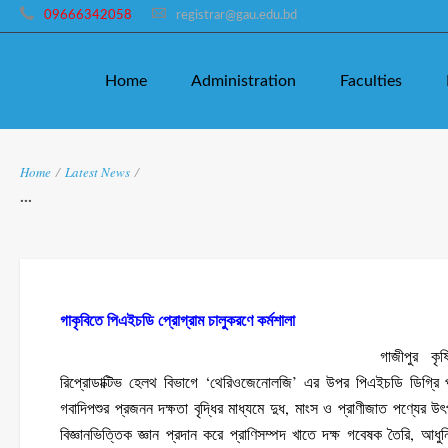
09666342058
registrar@gau.edu.bd
Home
Administration
Faculties
Home
/
Latest News
/
...
গাকৃবিতে পিএইচডি প্রোগ্রাম চালুকরণে কর্মশালা
গাজীপুর কৃষ
রিপ্রোডাক্টিভ হেলথ বিভাগে ‘থেরিওজেনোলজি’ এর উপর পিএইচডি ডিগ্রি প্রদ
গবাদিপশুর প্রজনন দক্ষতা বৃদ্ধির মাধ্যমে দুধ, মাংস ও প্রাণীজাত পণ্যের 
বিজ্ঞানভিত্তিক জ্ঞান প্রদান করে প্রাণিসম্পদ খাতে দক্ষ গবেষক তৈরি, আধ