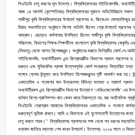
পিএইচডি চালু করণের মূল উদ্দেশ্য। বিশ্ববিদ্যালয়ের গাইনিকোলজি, অবস্টেট্র
আজ ১৪ আগস্ট (বৃহস্পতিবার) বিশ্ববিদ্যালয়ের পুরাতন অডিটোরিয়ামে সকাল ১
গাজীপুর কৃষি বিশ্ববিদ্যালয়ের উপাচার্য প্রফেসর ড. জিকেএম মোস্তাফিজুর র
মিয়ার সভাপতিত্বে অনুষ্ঠানে বিশেষ অতিথি ছিলেন প্রো-উপাচার্য প্রফে
আফ্রাদ। এছাড়াও কর্মশালায় উপস্থিত ছিলেন গাজীপুর কৃষি বিশ্ববিদ্যালয়ের ভ
পরিচালক, বিভাগের শিক্ষক-শিক্ষার্থীসহ বাংলাদেশ কৃষি বিশ্ববিদ্যালয় (বাকৃবি) এবং
(সিভাসু) থেকে আগত বিশেষজ্ঞবৃন্দ। অনুষ্ঠানের শুরুতে ডিগ্রিটির কোর্স লে-
গাইনিকোলজি, অবস্টেট্রিকস এন্ড রিপ্রোডাক্টিভ বিভাগের প্রধান প্রফেসর 
গুরুত্ব এবং সুবিধাবলির প্রসঙ্গ উল্লেখপূর্বক কোর্স সংক্রান্ত বিস্তারিত ত
লক্ষ্যে ফ্লোর উন্মুক্ত করে উপস্থিত বিশেষজ্ঞবৃন্দের দৃষ্টি আকর্ষণ করা হয়। উ
একাডেমিক ও গবেষণার মান উন্নয়নসহ বিভিন্ন মতামত ও পরামর্শ প্রদান 
অবস্টেট্রিকস এন্ড রিপ্রোডাক্টিভ বিভাগের উদ্যোগে ‘থেরিওজেনোলজি’ এর উপ
বর্তমান বিশ্বে প্রাণিসম্পদ খাত কেবল খাদ্য নিরাপত্তা নয়, বরং অর্থনৈতিক প্
পিএইচডি প্রোগ্রাম আমাদের বিশ্ববিদ্যালয়ের একাডেমিক ও গবেষণা কার্যক
গুরুত্বপূর্ণ ভূমিকা রাখবে। আমি এ বিভাগকে এই যুগোপযোগী উদ্যোগের জন্
চালু করতে পারব।’’ বিশ্ববিদ্যালয় প্রশাসনের পক্ষ থেকে সব ধরনের সহযোগি
ধন্যবাদ জানিয়ে বক্তব্য শেষ করেন উপাচার্য। উল্লেখ্য, ২০১৬ সালে এ বিভাগে ম