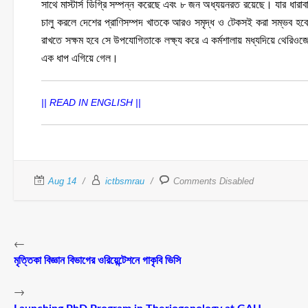
সাথে মাস্টার্স ডিগ্রি সম্পন্ন করেছে এবং ৮ জন অধ্যয়নরত রয়েছে। যার ধা
চালু করলে দেশের প্রাণিসম্পদ খাতকে আরও সমৃদ্ধ ও টেকসই করা সম্ভব হবে 
রাখতে সক্ষম হবে সে উপযোগিতাকে লক্ষ্য করে এ কর্মশালায় মধ্যদিয়ে থেরিওজ
এক ধাপ এগিয়ে গেল।
|| READ IN ENGLISH ||
Aug 14
ictbsmrau
Comments Disabled
←
মৃত্তিকা বিজ্ঞান বিভাগের ওরিয়েন্টেশনে গাকৃবি ভিসি
→