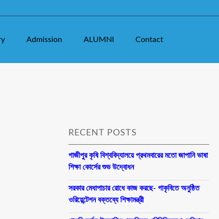
ry
Admission
ALUMNI
Contact
RECENT POSTS
গাজীপুর কৃষি বিশ্ববিদ্যালয়ে প্রথমবারের মতো জাপানি ভাষা
শিক্ষা কোর্সের শুভ উদ্বোধন
সরকার মেধাপাচার রোধে কাজ করছে- গাকৃবিতে অনুষ্ঠিত
ওরিয়েন্টেশন বক্তব্যে শিক্ষামন্ত্রী