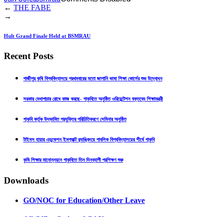
←
THE FABE
→
Hult Grand Finale Held at BSMRAU
Recent Posts
গাজীপুর কৃষি বিশ্ববিদ্যালয়ে প্রথমবারের মতো জাপানি ভাষা শিক্ষা কোর্সের শুভ উদ্বোধন
সরকার মেধাপাচার রোধে কাজ করছে- গাকৃবিতে অনুষ্ঠিত ওরিয়েন্টেশন বক্তব্যে শিক্ষামন্ত্রী
গাকৃবি কর্তৃক উদ্ভাবিত প্রযুক্তির পরিচিতিকরণে সেমিনার অনুষ্ঠিত
টাইমস হায়ার এডুকেশন ইমপ্যাক্ট র‍্যাঙ্কিংয়ে পাবলিক বিশ্ববিদ্যালয়ের শীর্ষে গাকৃবি
কৃষি শিক্ষার মানোন্নয়নে গাকৃবিতে তিন দিনব্যাপী প্রশিক্ষণ শুরু
Downloads
GO/NOC for Education/Other Leave