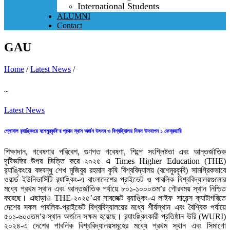
International Students
ALUMNI
Contact
GAU
Home
/
Latest News
/
...
Latest News
গ্লোবাল র‌্যাঙ্কিংয়ে বশেমুরকৃবি’র প্রথম স্থান অর্জন উৎসব ও বিশ্বদ্যিালয় দিবস উদযাপন ১ ফেব্রুয়ারি
শিক্ষাদান, গবেষণার পরিবেশ, গুণগত গবেষণা, শিল্পে সংশ্লিষ্টতা এবং আন্তর্জাতিক
দৃষ্টিভঙ্গির উপর ভিত্তি করে ২০২৫ এ Times Higher Education (THE)
র‌্যাঙ্কিংয়ে বঙ্গবন্ধু শেখ মুজিবুর রহমান কৃষি বিশ্ববিদ্যালয় (বশেমুরকৃবি) সামগ্রিকভাবে
ওয়ার্ল্ড ইউনিভার্সিটি র‌্যাঙ্কিং-এ বাংলাদেশের প্রাইভেট ও পাবলিক বিশ্ববিদ্যালয়গুলোর
মধ্যে প্রথম স্থান এবং আন্তর্জাতিক পর্যায়ে ৮০১-১০০০তম’র গৌরবময় স্থান নিশ্চিত
করেছে। এছাড়াও THE-২০২৫’এর সাবজেক্ট র‌্যাঙ্কিং-এ লাইফ সায়েন্স ক্যাটাগরিতে
দেশের সকল পাবলিক-প্রাইভেট বিশ্ববিদ্যালয়ের মধ্যে শীর্ষস্থান এবং বৈশ্বিক পর্যায়ে
৫০১-৬০০তম’র স্থান অর্জনে সক্ষম হয়েছে। র‌্যাংঙ্কিংকারী প্রতিষ্ঠান উরি (WURI)
২০২৪-এ দেশের পাবলিক বিশ্ববিদ্যালয়সমূহের মধ্যে প্রথম স্থান এবং সিমাগো