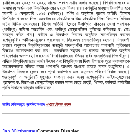
র‌্যাঙ্কিংয়ের ২০২১ ও ২০২২ সালেও প্রথম স্থান অর্জন করেছে। বিশ্ববিদ্যালয়ের এ
অসামান্য অর্জন এবং বিশ্ববিদ্যালয়ের ২৭তম দিবস নানান কর্মসূচির মাধ্যমে উদযাপিত হবে
আগামী ১ ফেব্রুয়ারি ২০২৫ (শনিবার)। বর্ণিল এ অনুষ্ঠানে প্রধান অতিথি হিসেবে
উপস্থিত থাকবেন শিক্ষা মন্ত্রণালয়ের মাধ্যমিক ও উচ্চ মাধ্যমিক শিক্ষা বিভাগের সিনিয়র
সচিব সিদ্দিক জোবায়ের। বিশেষ অতিথি হিসেবে উপস্থিত থাকবেন জেলা প্রশাসক
(গাজীপুর) নাফিসা আরেফীন এবং গাজীপুর মেট্রোপলিটন পুলিশের কমিশনার ড. মোঃ
নাজমুল করিম খান। বর্ণাঢ্য এ উদযাপন দিবসের অনুষ্ঠানে সভাপতিত্ব করবেন
বশেমুরকৃবি’র ভাইস-চ্যান্সেলর প্রফেসর ড. জিকেএম মোস্তাফিজুর রহমান। দিনব্যাপী
চলমান অনুষ্ঠানে বিশ্ববিদ্যালয়ের নানামুখী সাফল্যগাঁথা আলোচনার পাশাপাশি স্মৃতিচারণ
বিষয়েও আলোকপাত করা হবে। অন্যদিকে সন্ধ্যার পর মনোজ্ঞ সাংস্কৃতিক অনুষ্ঠান
পরিবেশনায় অংশগ্রহণ করবেন এ বিশ্ববিদ্যালয়ের বিভিন্ন বর্ষের সংস্কৃতিমনা শিক্ষার্থীবৃন্দ।
এদিকে বিশ্ববিদ্যালয়ের অর্জন উৎসব এবং বিশ্ববিদ্যালয় দিবস উপলক্ষে পুরো ক্যাম্পাসকে
আলোকসজ্জায় সজ্জিত করার পাশাপাশি আল্পনায় রাঙানো হয়েছে নানান রংতুলিতে। এ
উদযাপন দিবসকে কেন্দ্র করে পুরো ক্যাম্পসে এক আনন্দঘন পরিবেশ বিরাজ করছে।
গুরুত্বপূর্ণ এ অনুষ্ঠানটি সুষ্ঠুভাবে সম্পন্ন করার জন্য বশেমুরকৃবি’র ভাইস-চ্যান্সেলর
প্রফেসর ড. জিকেএম মোস্তাফিজুর রহমান সকল ছাত্র-ছাত্রী, শিক্ষক, কর্মকর্তা-কর্মচারীর
প্রতি উদাত্ত আহ্বান জানিয়েছেন।
জাতীয় দৈনিকসমূহে প্রকাশিত সংবাদঃ
এখানে ক্লিক করুন
Jan 30
ictbsmrau
Comments Disabled