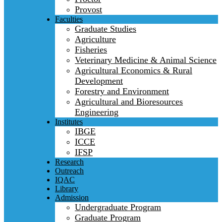
Provost
Faculties
Graduate Studies
Agriculture
Fisheries
Veterinary Medicine & Animal Science
Agricultural Economics & Rural
Development
Forestry and Environment
Agricultural and Bioresources
Engineering
Institutes
IBGE
ICCE
IFSP
Research
Outreach
IQAC
Library
Admission
Undergraduate Program
Graduate Program