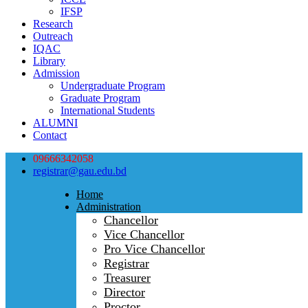
IFSP
Research
Outreach
IQAC
Library
Admission
Undergraduate Program
Graduate Program
International Students
ALUMNI
Contact
09666342058
registrar@gau.edu.bd
Home
Administration
Chancellor
Vice Chancellor
Pro Vice Chancellor
Registrar
Treasurer
Director
Proctor