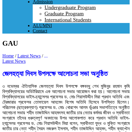
Admission
Undergraduate Program
Graduate Program
International Students
ALUMNI
Contact
GAU
Home
/
Latest News
/
...
Latest News
জেলহত্যা দিবস উপলক্ষে আলোচনা সভা অনুষ্ঠিত
৩ নভেম্বর ঐতিহাসিক জেলহত্যা দিবস উপলক্ষে বঙ্গবন্ধু শেখ মুজিবুর রহমান কৃষি
বিশ্ববিদ্যালয়ের অডিটরিয়ামে এক আলোচনা সভার আয়োজন করা হয়। আলোচনা সভায়
বিশ্ববিদ্যালয়ের ভাইস-চ্যান্সেলর প্রফেসর ড. মোঃ গিয়াসউদ্দীন মিয়া প্রধান অতিথি এবং
ট্রেজারার প্রফেসর তোফায়েল আহমেদ বিশেষ অতিথি হিসেবে উপস্থিত ছিলেন।
পরিচালক (ছাত্রকল্যাণ) প্রফেসর ড. মোঃ খোরশেদ আলম ভূঁঞার সভাপতিত্বে অনুষ্ঠিত
আলোচনা সভায় শহীদ তাজউদ্দিন আহমদসহ জাতীয় চার নেতার কর্মময় জীবন ও স্বাধীনতা
সংগ্রামে তাঁদের গুরুত্বপূর্ণ অবদানের উপর আলোকপাত করে প্রধান অতিথি ভাইস-
চ্যান্সেলর প্রফেসর ড. মোঃ গিয়াসউদ্দীন মিয়া বলেন, স্বাধীনতা যুদ্ধ ও মুক্তি সংগ্রামে
জাতীয় চার নেতা শহীদ সৈয়দ নজরুল ইসলাম, শহীদ তাজউদ্দিন আহমদ, শহীদ ক্যাপ্টেন