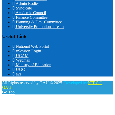
Admin Bodies
Syndicate
Academic Council
Finance Committee
Planning & Dev. Committee
University Promotional Team
Useful Link
National Web Portal
vSession Login
UCAM
Webmail
Ministry of Education
UGC
a2i
All Rights reserved by GAU © 2025.
Developed by:
ICT Cell,
GAU
Go Top