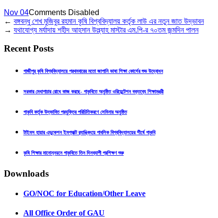
Nov 04
Comments Disabled
←
বঙ্গবন্ধু শেখ মুজিবুর রহমান কৃষি বিশ্ববিদ্যালয় কর্তৃক লাউ এর নতুন জাত উদ্ভাবন
→
যথাযোগ্য মর্যাদায় শহীদ আহসান উল্ল্যাহ মাস্টার এম.পি-র ৭০তম জন্মদিন পালন
Recent Posts
গাজীপুর কৃষি বিশ্ববিদ্যালয়ে প্রথমবারের মতো জাপানি ভাষা শিক্ষা কোর্সের শুভ উদ্বোধন
সরকার মেধাপাচার রোধে কাজ করছে- গাকৃবিতে অনুষ্ঠিত ওরিয়েন্টেশন বক্তব্যে শিক্ষামন্ত্রী
গাকৃবি কর্তৃক উদ্ভাবিত প্রযুক্তির পরিচিতিকরণে সেমিনার অনুষ্ঠিত
টাইমস হায়ার এডুকেশন ইমপ্যাক্ট র‍্যাঙ্কিংয়ে পাবলিক বিশ্ববিদ্যালয়ের শীর্ষে গাকৃবি
কৃষি শিক্ষার মানোন্নয়নে গাকৃবিতে তিন দিনব্যাপী প্রশিক্ষণ শুরু
Downloads
GO/NOC for Education/Other Leave
All Office Order of GAU