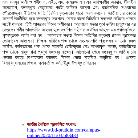
এম. মনসুর আলী ও শহীদ এ. এইচ. এম. কামরুজ্জামান এর অবিস্মরণীয় অবদান, সীমাহীন
আত্মত্যাগ, বঙ্গবন্ধু’র নেতৃত্বের প্রতি অবিচল আস্থা এবং রাজনৈতিক সংগ্রামের
গৌরবোজ্জ্বল ইতিহাস জাতি চিরদিন কৃতজ্ঞতার সাথে স্মরণ করবে। জাতীয় চার নেতার
আদর্শে উজ্জীবিত হয়ে বঙ্গবন্ধু’র স্বপ্নের সোনার বাংলা বিনির্মাণে সকলেই দায়িত্ব পালনে
সচেষ্ট থাকবো এটাই আজকের দিনের অঙ্গীকার। আলোচনা সভার পূর্বে ভাইস-চ্যান্সেলর এর
নেতৃত্বে শহীদ তাজউদ্দিন আহমদ হলে স্থাপিত শহীদ তাজউদ্দিন আহমদ এর প্রতিকৃতিতে
পুষ্পস্তবক অর্পন করা হয়। আলোচনা সভায় বিশেষ অতিথির বক্তব্য রাখেন প্রফেসর
তোফায়েল আহমেদ। শিক্ষক সমিতির পক্ষ থেকে সহ-সভাপতি প্রফেসর ড. মোঃ রুহুল
আমীন, কর্মকর্তাদের পক্ষ থেকে সহকারী রেজিস্ট্রার মোঃ আশরাফুল আলম, কর্মচারীদের
পক্ষ থেকে মাসুদ রানা প্রমূখ বক্তব্য রাখেন। আলোচনা শেষে বঙ্গবন্ধু ও জাতীয় চার
নেতার রুহের মাগফেরাত কামনায় বিশেষ দোয়া মাহফিল অনুষ্ঠিত হয়। এসময়
বিশ্ববিদ্যালয়ের শিক্ষক, কর্মকর্তা ও কর্মচারীবৃন্দ উপস্থিত ছিলেন।
জাতীয় দৈনিকে প্রকাশিত সংবাদ:
https://www.bd-pratidin.com/campus-
online/2020/11/03/583483