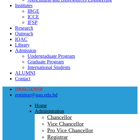
Institutes
IBGE
ICCE
IFSP
Research
Outreach
IQAC
Library
Admission
Undergraduate Program
Graduate Program
International Students
ALUMNI
Contact
09666342058
registrar@gau.edu.bd
Home
Administration
Chancellor
Vice Chancellor
Pro Vice Chancellor
Registrar