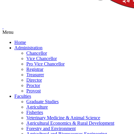
Menu
Home
Administration
Chancellor
Vice Chancellor
Pro Vice Chancellor
Registrar
Treasurer
Director
Proctor
Provost
Faculties
Graduate Studies
Agriculture
Fisheries
Veterinary Medicine & Animal Science
Agricultural Economics & Rural Development
Forestry and Environment
Agricultural and Bioresources Engineering