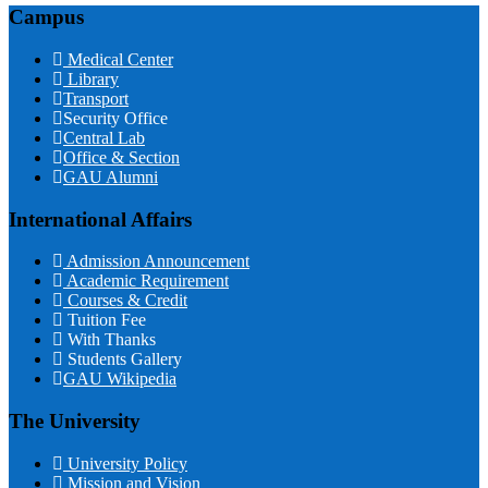
Campus
Medical Center
Library
Transport
Security Office
Central Lab
Office & Section
GAU Alumni
International Affairs
Admission Announcement
Academic Requirement
Courses & Credit
Tuition Fee
With Thanks
Students Gallery
GAU Wikipedia
The University
University Policy
Mission and Vision