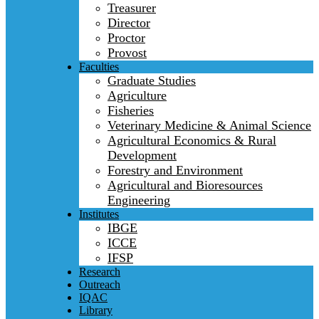
Treasurer
Director
Proctor
Provost
Faculties
Graduate Studies
Agriculture
Fisheries
Veterinary Medicine & Animal Science
Agricultural Economics & Rural
Development
Forestry and Environment
Agricultural and Bioresources
Engineering
Institutes
IBGE
ICCE
IFSP
Research
Outreach
IQAC
Library