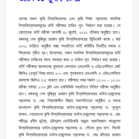
দেশের সকল কৃষি বিশ্ববিদ্যালয় এবং কৃষি শিক্ষা প্রাধান্য পাবলিক
বিশ্ববিদ্যালয়সমূহের ভর্তি পরীক্ষার তারিখ পুন: নির্ধারণ করা হয়েছে। সে
মোতাবেক ভর্তি পরীক্ষা আগামী ৩১ জুলাই, ২০২১ শনিবার অনুষ্ঠিত হবে।
বঙ্গবন্ধু শেখ মুজিবুর রহমান কৃষি বিশ্ববিদ্যালয়ের সিন্ডিকেট কক্ষে ২ মার্চ
২০২১ তারিখে অনুষ্ঠিত গুচ্ছ পদ্ধতিতে ভর্তি কমিটির দ্বিতীয় সভায় এ
সিদ্ধান্ত গৃহীত হয়। উল্লেখ্য, সকল পাবলিক বিশ্ববিদ্যালয়সমূহের ভর্তি
পরীক্ষার তারিখের সাথে সমন্বয় করে এ তারিখ পুন: নির্ধারণ করা হয়েছে।
ভর্তি পরীক্ষায় আবেদনের ন্যুনতম যোগ্যতা এসএসসি ও এইচএসসিতে মোট
জিপিএ (চতুর্থ বিষয় বাদে) ৮.০ এবং পৃথকভাবে এসএসসি ও এইচএসসিতে
কমপক্ষে জিপিএ ৩.৫ থাকতে হবে। পরীক্ষার সময় সকাল ১১:০০ – ১২:০০
ঘটিকা পর্যন্ত ১:০০ ঘন্টা এবং এমসিকিউ পদ্ধতিতে লিখিত পরীক্ষা অনুষ্ঠিত
হবে। বঙ্গবন্ধু শেখ মুজিবুর রহমান কৃষি বিশ্ববিদ্যালয়ের ভাইস-চ্যান্সেলর
প্রফেসর ড. মোঃ গিয়াসউদ্দীন মিয়ার সভাপতিত্বে অনুষ্ঠিত এ সভায়
বাংলাদেশ কৃষি বিশ্ববিদ্যালয়ের ভাইস-চ্যান্সেলর প্রফেসর ড. লুৎফুল
হাসান, শেরেবাংলা কৃষি বিশ্ববিদ্যালয়ের ভাইস-চ্যান্সেলর প্রফেসর ড. মোঃ
শহীদুর রশীদ ভূইয়া, চট্টগ্রাম ভেটেরিনারি অ্যান্ড অ্যানিম্যাল সায়েন্সেস
বিশ্ববিদ্যালয়ের ভাইস-চ্যান্সেলর প্রফেসর ড. গৌতম বুদ্ধ দাশ, সিলেট
কৃষি বিশ্ববিদ্যালয়ের ভাইস-চ্যান্সেলর প্রফেসর ড. মোঃ মতিয়ার রহমান