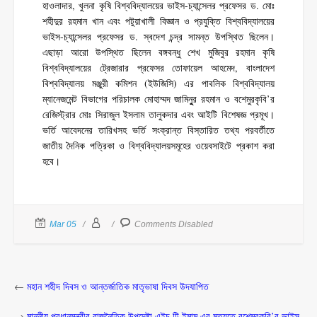
হাওলাদার, খুলনা কৃষি বিশ্ববিদ্যালয়ের ভাইস-চ্যান্সেলর প্রফেসর ড. মোঃ
শহীদুর রহমান খান এবং পটুয়াখালী বিজ্ঞান ও প্রযুক্তি বিশ্ববিদ্যালয়ের
ভাইস-চ্যান্সেলর প্রফেসর ড. স্বদেশ চন্দ্র সামন্ত উপস্থিত ছিলেন।
এছাড়া আরো উপস্থিত ছিলেন বঙ্গবন্ধু শেখ মুজিবুর রহমান কৃষি
বিশ্ববিদ্যালয়ের ট্রেজারার প্রফেসর তোফায়েল আহমেদ, বাংলাদেশ
বিশ্ববিদ্যালয় মঞ্জুরী কমিশন (ইউজিসি) এর পাবলিক বিশ্ববিদ্যালয়
ম্যানেজমেন্ট বিভাগের পরিচালক মোহাম্মদ জামিনুুর রহমান ও বশেমুরকৃবি’র
রেজিস্ট্রার মোঃ সিরাজুল ইসলাম তালুকদার এবং আইটি বিশেষজ্ঞ প্রমূখ।
ভর্তি আবেদনের তারিখসহ ভর্তি সংক্রান্ত বিস্তারিত তথ্য পরবর্তীতে
জাতীয় দৈনিক পত্রিকা ও বিশ্ববিদ্যালয়সমূহের ওয়েবসাইটে প্রকাশ করা
হবে।
Mar 05
Comments Disabled
←
মহান শহীদ দিবস ও আন্তর্জাতিক মাতৃভাষা দিবস উদযাপিত
→
মাননীয় প্রধানমন্ত্রীর রাজনৈতিক উপদেষ্টা এইচ টি ইমাম এর মৃত্যুতে বশেমুরকৃবি’র ভাইস-