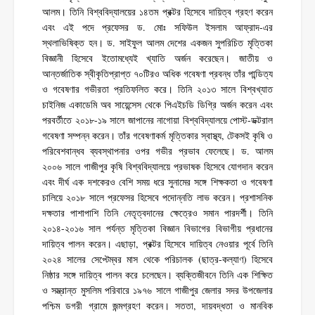
আলম। তিনি বিশ্ববিদ্যালয়ের ১৪তম প্রক্টর হিসেবে দায়িত্ব গ্রহণ করেন
এবং এই পদে প্রফেসর ড. মোঃ সফিউল ইসলাম আফ্রাদ-এর
স্থলাভিষিক্ত হন। ড. সাইফুল আলম দেশের একজন সুপরিচিত মৃত্তিকা
বিজ্ঞানী হিসেবে ইতোমধ্যেই খ্যাতি অর্জন করেছেন। জাতীয় ও
আন্তর্জাতিক স্বীকৃতিপ্রাপ্ত ৭০টিরও অধিক গবেষণা প্রবন্ধ তাঁর পান্ডিত্য
ও গবেষণার গভীরতা প্রতিফলিত করে। তিনি ২০১৩ সালে বিশ্বখ্যাত
চাইনিজ একাডেমি অব সায়েন্সেস থেকে পিএইচডি ডিগ্রি অর্জন করেন এবং
পরবর্তীতে ২০১৮-১৯ সালে জাপানের নাগোয়া বিশ্ববিদ্যালয়ে পোস্ট-ডক্টরাল
গবেষণা সম্পন্ন করেন। তাঁর গবেষণাকর্ম মৃত্তিকার স্বাস্থ্য, টেকসই কৃষি ও
পরিবেশবান্ধব ব্যবস্থাপনার ওপর গভীর প্রভাব ফেলেছে। ড. আলম
২০০৬ সালে গাজীপুর কৃষি বিশ্ববিদ্যালয়ে প্রভাষক হিসেবে যোগদান করেন
এবং দীর্ঘ এক দশকেরও বেশি সময় ধরে সুনামের সঙ্গে শিক্ষকতা ও গবেষণা
চালিয়ে ২০১৮ সালে প্রফেসর হিসেবে পদোন্নতি লাভ করেন। প্রশাসনিক
দক্ষতার পাশাপাশি তিনি নেতৃত্বদানের ক্ষেত্রেও সমান পারদর্শী। তিনি
২০১৪-২০১৬ সাল পর্যন্ত মৃত্তিকা বিজ্ঞান বিভাগের বিভাগীয় প্রধানের
দায়িত্ব পালন করেন। এছাড়া, প্রক্টর হিসেবে দায়িত্ব নেওয়ার পূর্বে তিনি
২০২৪ সালের সেপ্টেম্বর মাস থেকে পরিচালক (ছাত্র-কল্যাণ) হিসেবে
নিষ্ঠার সঙ্গে দায়িত্ব পালন করে চলেছেন। ব্যক্তিজীবনে তিনি এক শিক্ষিত
ও সম্ভ্রান্ত মুসলিম পরিবারে ১৯৭৬ সালে গাজীপুর জেলার সদর উপজেলার
পশ্চিম ডগরী গ্রামে জন্মগ্রহণ করেন। সততা, দায়বদ্ধতা ও মানবিক