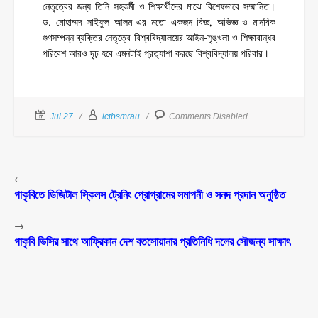
নেতৃত্বের জন্য তিনি সহকর্মী ও শিক্ষার্থীদের মাঝে বিশেষভাবে সম্মানিত।
ড. মোহাম্মদ সাইফুল আলম এর মতো একজন বিজ্ঞ, অভিজ্ঞ ও মানবিক
গুণসম্পন্ন ব্যক্তির নেতৃত্বে বিশ্ববিদ্যালয়ের আইন-শৃঙ্খলা ও শিক্ষাবান্ধব
পরিবেশ আরও দৃঢ় হবে এমনটাই প্রত্যাশা করছে বিশ্ববিদ্যালয় পরিবার।
Jul 27
ictbsmrau
Comments Disabled
←
গাকৃবিতে ডিজিটাল স্কিলস ট্রেনিং প্রোগ্রামের সমাপনী ও সনদ প্রদান অনুষ্ঠিত
→
গাকৃবি ভিসির সাথে আফ্রিকান দেশ বতসোয়ানার প্রতিনিধি দলের সৌজন্য সাক্ষাৎ