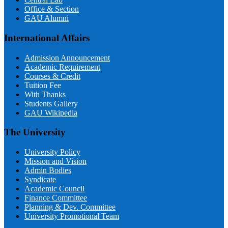
Office & Section
GAU Alumni
International Affairs
Admission Announcement
Academic Requirement
Courses & Credit
Tuition Fee
With Thanks
Students Gallery
GAU Wikipedia
The University
University Policy
Mission and Vision
Admin Bodies
Syndicate
Academic Council
Finance Committee
Planning & Dev. Committee
University Promotional Team