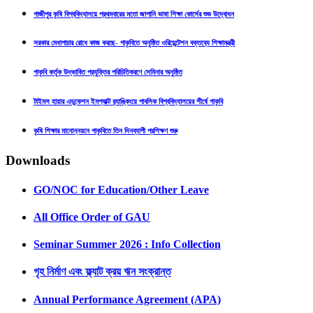
গাজীপুর কৃষি বিশ্ববিদ্যালয়ে প্রথমবারের মতো জাপানি ভাষা শিক্ষা কোর্সের শুভ উদ্বোধন
সরকার মেধাপাচার রোধে কাজ করছে- গাকৃবিতে অনুষ্ঠিত ওরিয়েন্টেশন বক্তব্যে শিক্ষামন্ত্রী
গাকৃবি কর্তৃক উদ্ভাবিত প্রযুক্তির পরিচিতিকরণে সেমিনার অনুষ্ঠিত
টাইমস হায়ার এডুকেশন ইমপ্যাক্ট র‍্যাঙ্কিংয়ে পাবলিক বিশ্ববিদ্যালয়ের শীর্ষে গাকৃবি
কৃষি শিক্ষার মানোন্নয়নে গাকৃবিতে তিন দিনব্যাপী প্রশিক্ষণ শুরু
Downloads
GO/NOC for Education/Other Leave
All Office Order of GAU
Seminar Summer 2026 : Info Collection
গৃহ নির্মাণ এবং ফ্ল্যাট ক্রয় ঋন সংক্রান্ত
Annual Performance Agreement (APA)