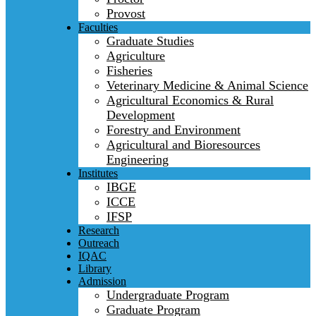
Provost
Faculties
Graduate Studies
Agriculture
Fisheries
Veterinary Medicine & Animal Science
Agricultural Economics & Rural
Development
Forestry and Environment
Agricultural and Bioresources
Engineering
Institutes
IBGE
ICCE
IFSP
Research
Outreach
IQAC
Library
Admission
Undergraduate Program
Graduate Program