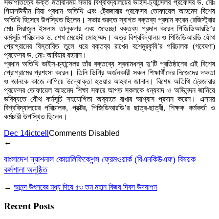
সভাপতিত্বে উক্ত মতবিনিময় সভায় বিশ্ববিদ্যালয়ের ভাইস-চ্যান্সেলর প্রফেসর ড. মোঃ
গিয়াসউদ্দীন মিয়া প্রধান অতিথি এবং ট্রেজারার প্রফেসর তোফায়েল আহমেদ বিশেষ
অতিথি হিসেবে উপস্থিত ছিলেন। সভার শুরুতে স্বাগত বক্তব্য প্রদান করেন রেজিস্ট্রার
মোঃ সিরাজুল ইসলাম তালুকদার এবং শুভেচ্ছা বক্তব্য প্রদান করেন পিজিডিআরডি’র
কর্মসূচি পরিচালক ড. শেখ মেহেদী মোহাম্মদ। অত্র বিশ্ববিদ্যালয় ও পিজিডিআরডি যৌথ
প্রোগ্রামের বিস্তারিত তুলে ধরে বক্তব্য রাখেন বশেমুরকৃবি’র পরিচালক (গবেষণা)
প্রফেসর ড. মোঃ আবিয়ার রহমান।
প্রধান অতিথি ভাইস-চ্যান্সেলর তাঁর বক্তব্যে স্বনামধন্য দু’টি প্রতিষ্ঠানের এই বিশেষ
প্রোগ্রামের প্রশংসা করেন। তিনি ডিগ্রি অর্জনকারী সকল শিক্ষার্থীদের নিজেদের দক্ষতা
ও জ্ঞানকে কাজে লাগিয়ে উদ্যোক্তা হওয়ার আহবান জানান। বিশেষ অতিথি ট্রেজারার
প্রফেসর তোফায়েল আহমেদ শিক্ষা সফরে আগত সকলকে ধন্যবাদ ও অভিনন্দন জানিয়ে
ভবিষ্যতে যৌথ কর্মসূচি সহযোগিতা অব্যহত রাখার আশ্বাস প্রদান করেন। এসময়
বিশ্ববিদ্যালয়ের পরিচালক, প্রক্টর, পিজিডিআরডি’র ছাত্র-ছাত্রী, শিক্ষক কর্মকর্তা ও
কর্মচারী উপস্থিত ছিলেন।
Dec 14
ictcell
Comments Disabled
←
বাংলাদেশ ন্যাশনাল কোয়ালিফিকেশন্স ফ্রেমওয়ার্ক (বিএনকিউএফ) বিষয়ক
কর্মশালা অনুষ্ঠিত
→
আনন্দ উৎসবের মধ্য দিয়ে ৫৩ তম মহান বিজয় দিবস উদযাপন
Recent Posts