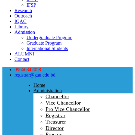
IFSP
Research
Outreach
IQAC
Library
Admission
Undergraduate Program
Graduate Program
International Students
ALUMNI
Contact
09666342058
registrar@gau.edu.bd
Home
Administration
Chancellor
Vice Chancellor
Pro Vice Chancellor
Registrar
Treasurer
Director
Proctor