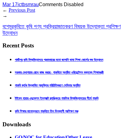
Mar 17
ictbsmrau
Comments Disabled
←
Previous Post
→
বশেমুরকৃবিতে কৃষি পণ্য প্রক্রিয়াজাতকরণ বিষয়ক উদ্যোক্তা প্রশিক্ষণ
উদ্বোধন
Recent Posts
গাজীপুর কৃষি বিশ্ববিদ্যালয়ে প্রথমবারের মতো জাপানি ভাষা শিক্ষা কোর্সের শুভ উদ্বোধন
সরকার মেধাপাচার রোধে কাজ করছে- গাকৃবিতে অনুষ্ঠিত ওরিয়েন্টেশন বক্তব্যে শিক্ষামন্ত্রী
গাকৃবি কর্তৃক উদ্ভাবিত প্রযুক্তির পরিচিতিকরণে সেমিনার অনুষ্ঠিত
টাইমস হায়ার এডুকেশন ইমপ্যাক্ট র‍্যাঙ্কিংয়ে পাবলিক বিশ্ববিদ্যালয়ের শীর্ষে গাকৃবি
কৃষি শিক্ষার মানোন্নয়নে গাকৃবিতে তিন দিনব্যাপী প্রশিক্ষণ শুরু
Downloads
GO/NOC for Education/Other Leave