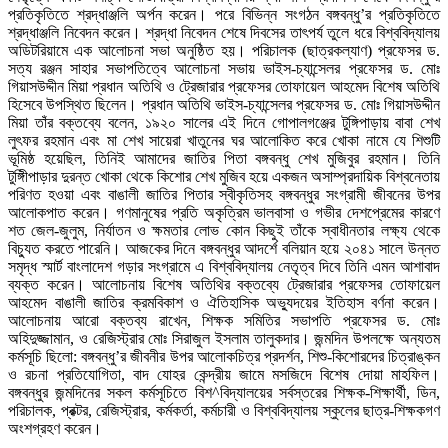
প্রতিকৃতিতে শ্রদ্ধাঞ্জলি অর্পন করেন। পরে বিভিন্ন সংগঠন বঙ্গবন্ধু’র প্রতিকৃতিতে
শ্রদ্ধাঞ্জলি নিবেদন করেন। শ্রদ্ধা নিবেদন শেষে দিবসের তাৎপর্য তুলে ধরে বিশ্ববিদ্যালয়
অডিটরিয়ামে এক আলোচনা সভা অনুষ্ঠিত হয়। পরিচালক (ছাত্রকল্যাণ) প্রফেসর ড.
সত্য রঞ্জন সাহার সভাপতিত্বে আলোচনা সভায় ভাইস-চ্যান্সেলর প্রফেসর ড. মোঃ
গিয়াসউদ্দীন মিয়া প্রধান অতিথি ও ট্রেজারার প্রফেসর তোফায়েল আহমেদ বিশেষ অতিথি
হিসেবে উপস্থিত ছিলেন। প্রধান অতিথি ভাইস-চ্যান্সেলর প্রফেসর ড. মোঃ গিয়াসউদ্দীন
মিয়া তাঁর বক্তব্যে বলেন, ১৯২০ সালের এই দিনে গোপালগঞ্জের টুঙ্গিপাড়ায় বাবা শেখ
লুৎফর রহমান এবং মা শেখ সায়েরা খাতুনের ঘর আলোকিত করে খোকা নামে যে শিশুটি
ভূমিষ্ঠ হয়েছিল, তিনিই আমাদের জাতির পিতা বঙ্গবন্ধু শেখ মুজিবুর রহমান। তিনি
টুঙ্গিীপাড়ার দুরন্ত খোকা থেকে কিশোর শেখ মুজিব হয়ে একজন অসাম্প্রদায়িক বিশ্বনেতায়
পরিণত হওয়া এবং বাঙালী জাতির পিতার স্বীকৃতিসহ বঙ্গবন্ধুর সংগ্রামী জীবনের উপর
আলোকপাত করেন। গণমানুষের প্রতি অকৃত্রিম ভালবাসা ও গভীর দেশপ্রেমের কারণে
শত জেল-জুলুম, নির্যাতন ও ক্ষমতার লোভ কোন কিছুই তাঁকে স্বাধীনতার লক্ষ্য থেকে
বিচ্যুত করতে পারেনি। আজকের দিনে বঙ্গবন্ধুর আদর্শে বলিয়ান হয়ে ২০৪১ সালে উন্নত
সমৃদ্ধ স্মার্ট বাংলাদেশ গড়ার সংগ্রামে এ বিশ্ববিদ্যালয় নেতৃত্ব দিবে তিনি এমন আশাবাদ
ব্যক্ত করেন। আলোচনায় বিশেষ অতিথির বক্তব্যে ট্রেজারার প্রফেসর তোফায়েল
আহমেদ বাঙালী জাতির ক্রমবিকাশ ও ঐতিহাসিক অভ্যুদয়ের ইতিহাস বর্ণনা করেন।
আলোচনায় আরো বক্তব্য রাখেন, শিক্ষক সমিতির সভাপতি প্রফেসর ড. মোঃ
অহিদুজ্জামান, ও রেজিস্ট্রার মোঃ সিরাজুল ইসলাম তালুকদার। জন্মদিন উপলক্ষে অন্যতম
কর্মসূচি ছিলো: বঙ্গবন্ধু’র জীবনীর উপর আলোকচিত্র প্রদর্শন, শিশু-কিশোরদের চিত্রাঙ্কন
ও রচনা প্রতিযোগিতা, বাদ যোহর কেন্দ্রীয় জামে মসজিদে বিশেষ দোয়া মাহফিল।
বঙ্গবন্ধুর জন্মদিনের সকল কর্মসূচিতে বিশ^বিদ্যালয়ের সর্বস্তরের শিক্ষক-শিক্ষার্থী, ডিন,
পরিচালক, প্রক্টর, রেজিস্ট্রার, কর্মকর্তা, কর্মচারী ও বিশ্ববিদ্যালয় স্কুলের ছাত্র-শিক্ষকগণ
অংশগ্রহণ করেন।