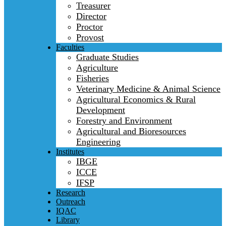
Treasurer
Director
Proctor
Provost
Faculties
Graduate Studies
Agriculture
Fisheries
Veterinary Medicine & Animal Science
Agricultural Economics & Rural
Development
Forestry and Environment
Agricultural and Bioresources
Engineering
Institutes
IBGE
ICCE
IFSP
Research
Outreach
IQAC
Library