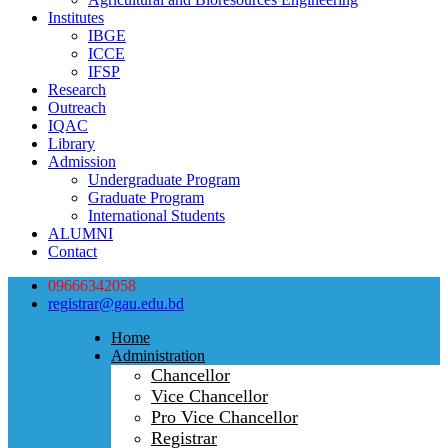
Institutes
IBGE
ICCE
IFSP
Research
Outreach
IQAC
Library
Admission
Undergraduate Program
Graduate Program
International Students
ALUMNI
Contact
09666342058
registrar@gau.edu.bd
Home
Administration
Chancellor
Vice Chancellor
Pro Vice Chancellor
Registrar