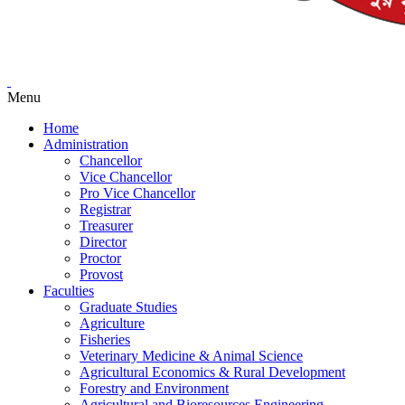
Menu
Home
Administration
Chancellor
Vice Chancellor
Pro Vice Chancellor
Registrar
Treasurer
Director
Proctor
Provost
Faculties
Graduate Studies
Agriculture
Fisheries
Veterinary Medicine & Animal Science
Agricultural Economics & Rural Development
Forestry and Environment
Agricultural and Bioresources Engineering