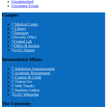
Uncategorized
Upcoming Events
Campus
Medical Center
Library
Transport
Security Office
Central Lab
Office & Section
GAU Alumni
International Affairs
Admission Announcement
Academic Requirement
Courses & Credit
Tuition Fee
With Thanks
Students Gallery
GAU Wikipedia
The University