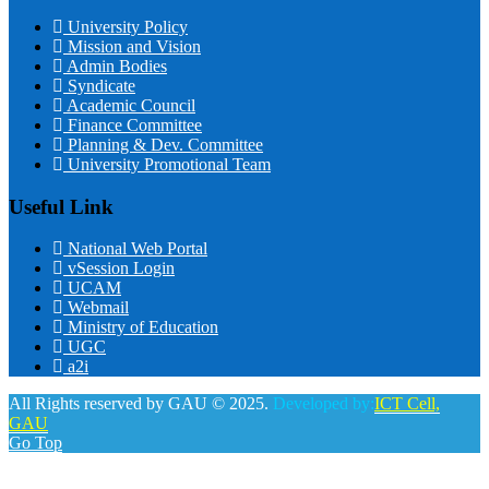
University Policy
Mission and Vision
Admin Bodies
Syndicate
Academic Council
Finance Committee
Planning & Dev. Committee
University Promotional Team
Useful Link
National Web Portal
vSession Login
UCAM
Webmail
Ministry of Education
UGC
a2i
All Rights reserved by GAU © 2025.
Developed by:
ICT Cell,
GAU
Go Top