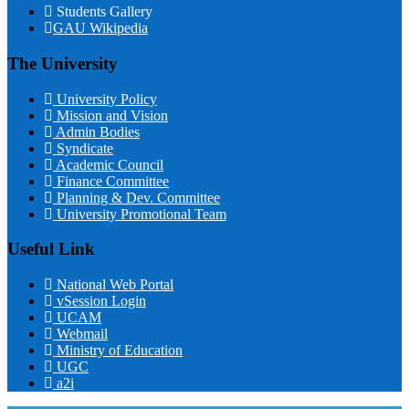
Students Gallery
GAU Wikipedia
The University
University Policy
Mission and Vision
Admin Bodies
Syndicate
Academic Council
Finance Committee
Planning & Dev. Committee
University Promotional Team
Useful Link
National Web Portal
vSession Login
UCAM
Webmail
Ministry of Education
UGC
a2i