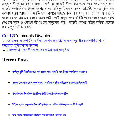
মাধ্যমে উদ্ভাবন করা হয়েছে। লাউয়ের জাতটি উদ্ভাবনে ৬-৭ বছর সময় লেগেছে।
জাতটি সম্পর্কে এর উদ্ভাবক প্রফেসর আমিনুল ইসলাম বলেন, জাতটির অঙ্গজ বৃদ্ধি কম
হওয়ায় স্বল্প জায়গায় এমনকি ছাদ বাগানে সহজে চাষ করা সম্ভব। তাছাড়া ফল ছোট
আকারের হওয়ায় এক বেলার জন্য লাউ কেটে রান্না করে বাকিটা পরের বেলার জন্য রেখে
দেওয়ায় স্বাদ ও গুনাগুন নষ্ট হওয়ার সম্ভাবনা নাই। জাতটি দেশের সব্জির চাহিদা মেটাতে
গুরুত্বপূর্ণ ভূমিকা রাখবে।
Oct 12
Comments Disabled
←
জাতিসংঘের স্পোর্টস অর্গানাইজেশন ও চারটি স্বনামধন্য সীড কোম্পানীর সাথে
সমঝোতা চুক্তিপত্র স্বাক্ষর
→
জেলহত্যা দিবস উপলক্ষে আলোচনা সভা অনুষ্ঠিত
Recent Posts
গাজীপুর কৃষি বিশ্ববিদ্যালয়ে প্রথমবারের মতো জাপানি ভাষা শিক্ষা কোর্সের শুভ উদ্বোধন
সরকার মেধাপাচার রোধে কাজ করছে- গাকৃবিতে অনুষ্ঠিত ওরিয়েন্টেশন বক্তব্যে শিক্ষামন্ত্রী
গাকৃবি কর্তৃক উদ্ভাবিত প্রযুক্তির পরিচিতিকরণে সেমিনার অনুষ্ঠিত
টাইমস হায়ার এডুকেশন ইমপ্যাক্ট র‍্যাঙ্কিংয়ে পাবলিক বিশ্ববিদ্যালয়ের শীর্ষে গাকৃবি
কৃষি শিক্ষার মানোন্নয়নে গাকৃবিতে তিন দিনব্যাপী প্রশিক্ষণ শুরু