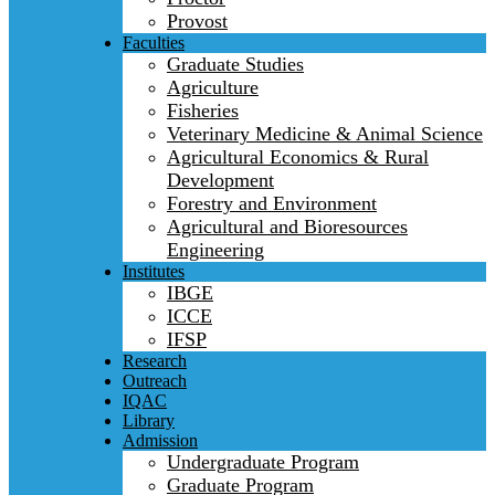
Provost
Faculties
Graduate Studies
Agriculture
Fisheries
Veterinary Medicine & Animal Science
Agricultural Economics & Rural
Development
Forestry and Environment
Agricultural and Bioresources
Engineering
Institutes
IBGE
ICCE
IFSP
Research
Outreach
IQAC
Library
Admission
Undergraduate Program
Graduate Program