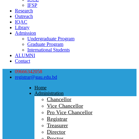
IFSP
Research
Outreach
IQAC
Library
Admission
Undergraduate Program
Graduate Program
International Students
ALUMNI
Contact
09666342058
registrar@gau.edu.bd
Home
Administration
Chancellor
Vice Chancellor
Pro Vice Chancellor
Registrar
Treasurer
Director
Proctor