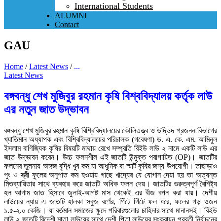
International Students
ALUMNI
Contact
GAU
Home
/
Latest News
/
...
Latest News
বঙ্গবন্ধু শেখ মুজিবুর রহমান কৃষি বিশ্ববিদ্যালয় কর্তৃক লাউ
এর নতুন জাত উদ্ভাবন
বঙ্গবন্ধু শেখ মুজিবুর রহমান কৃষি বিশ্বিবিদ্যালয়ের কৌলিতত্ত্ব ও উদ্ভিদ প্রজনন বিভাগের
খ্যাতিমান অধ্যাপক এবং বিশ্বিবিদ্যালয়ের পরিচালক (গবেষণা) ড. এ. কে. এম. আমিনুল
ইসলাম বাণিজ্যিক কৃষির বিষয়টি মাথায় রেখে সম্প্রতি বিইউ লাউ ২ নামে একটি লাউ এর
জাত উদ্ভাবন করেন। উচ্চ ফলনশীল এই জাতটি উন্মুক্ত পরাগায়িত (OP)। জাতটির
ফলনের তুলনায় অঙ্গজ বৃদ্ধি খুব কম যা আধুনিক বা স্মার্ট কৃষির জন্য উপযোগী। তাছাড়াও
পুং ও স্ত্রী ফুলের অনুপাত কম হওয়ায় গাছে খাদ্যের যে যোগান দেয়া হয় তা অত্যন্ত
মিতব্যায়িতার সাথে ব্যবহার করে জাতটি অধিক ফলন দেয়। জাতটির গুরুত্বপূর্ণ বৈশিষ্ট্য
হল আগাম জাত হিসাবে জুলাই-আগষ্ট মাস থেকেই এর বীজ বপন করা যায়। দেশীয়
লাউয়ের ন্যায় এ জাতটি হালকা সবুজ বর্ণের, গিঁটে গিঁটে ফল ধরে, ফলের গড় ওজন
১.৫-২.০ কেজি। যা বর্তমান সমাজের ক্ষুদে পরিবারগুলোর চাহিদার সাথে মানানসই। বিইউ
লাউ ২ জাতটি বিদেশী মাতা লাউয়ের সাথে দেশী পিতা লাউয়ের সংকরায়ন পরবর্তী নির্বাচনের