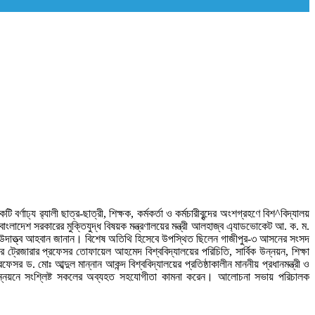
ঢ্য র‌্যালী ছাত্র-ছাত্রী, শিক্ষক, কর্মকর্তা ও কর্মচারীবৃন্দের অংশগ্রহণে বিশ^বিদ্যালয়
 বাংলাদেশ সরকারের মুক্তিযুদ্ধ বিষয়ক মন্ত্রণালয়ের মন্ত্রী আলহাজ্ব এ্যাডভোকেট আ. ক. ম.
 উদাত্ত্ব আহবান জানান। বিশেষ অতিথি হিসেবে উপস্থিত ছিলেন গাজীপুর-৩ আসনের সংসদ
ের ট্রেজারার প্রফেসর তোফায়েল আহমেদ বিশ্ববিদ্যালয়ের পরিচিতি, সার্বিক উন্নয়ন, শিক্ষা
 ড. মোঃ আব্দুল মান্নান আকন্দ বিশ্ববিদ্যালয়ের প্রতিষ্ঠাকালীন মাননীয় প্রধানমন্ত্রী ও
ি ও উন্নয়নে সংশ্লিষ্ট সকলের অব্যহত সহযোগীতা কামনা করেন। আলোচনা সভায় পরিচালক