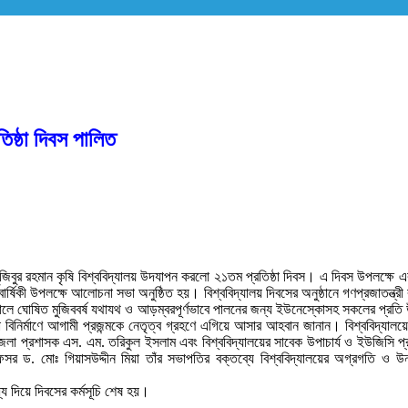
তিষ্ঠা দিবস পালিত
 রহমান কৃষি বিশ্ববিদ্যালয় উদযাপন করলো ২১তম প্রতিষ্ঠা দিবস। এ দিবস উপলক্ষে একটি বর্ণা
বার্ষিকী উপলক্ষে আলোচনা সভা অনুষ্ঠিত হয়। বিশ্ববিদ্যালয় দিবসের অনুষ্ঠানে গণপ্রজাতন্ত্রী
ালে ঘোষিত মুজিববর্ষ যথাযথ ও আড়ম্বরপূর্ণভাবে পালনের জন্য ইউনেস্কোসহ সকলের প্রতি
লা বিনির্মাণে আগামী প্রজন্মকে নেতৃত্ব গ্রহণে এগিয়ে আসার আহবান জানান। বিশ্ববিদ্যালয়
া প্রশাসক এস. এম. তরিকুল ইসলাম এবং বিশ্ববিদ্যালয়ের সাবেক উপাচার্য ও ইউজিসি প্রফেসর
প্রফেসর ড. মোঃ গিয়াসউদ্দীন মিয়া তাঁর সভাপতির বক্তব্যে বিশ্ববিদ্যালয়ের অগ্রগত
্য দিয়ে দিবসের কর্মসূচি শেষ হয়।