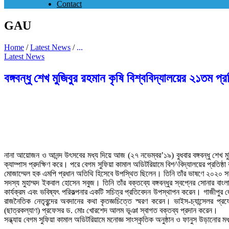
Contact
GAU
Home
/
Latest News
/
...
Latest News
বঙ্গবন্ধু শেখ মুজিবুর রহমান কৃষি বিশ্ববিদ্যালয়ের ২১তম প্র
নানা আয়োজন ও আনন্দ উৎসবের মধ্য দিয়ে আজ (২৭ নভেম্বর’১৯) বুধবার বঙ্গবন্ধু শেখ মুজিবুর
ক্যাম্পাস প্রদক্ষিণ করে। পরে বেগম সুফিয়া কামাল অডিটরিয়ামে বিশ^বিদ্যালয়ের প্রতিষ্ঠা 
মোজাম্মেল হক এমপি প্রধান অতিথি হিসেবে উপস্থিত ছিলেন। তিনি তাঁর ভাষণে ২০২০ স
সদস্য মুহাম্মদ ইকবাল হোসেন সবুজ। তিনি তাঁর বক্তব্যে বঙ্গবন্ধুর স্বপ্নের সোনার বাং
কার্যক্রম এবং ভবিষ্যৎ পরিকল্পনার একটি সচিত্র প্রতিবেদন উপস্থাপন করেন। গাজীপুর জেল
রাজনৈতিক নেতৃবৃন্দের অবদানের কথা কৃতজ্ঞচিত্তে স্মরণ করেন। ভাইস-চ্যান্সেলর 
(ছাত্রকল্যাণ) প্রফেসর ড. মোঃ খোরশেদ আলম ভূঞা স্বাগত বক্তব্য প্রদান করেন।
সন্ধ্যায় বেগম সুফিয়া কামাল অডিটরিয়ামে মনোজ্ঞ সাংস্কৃতিক অনুষ্ঠান ও ফানুস উড়ানোর মধ