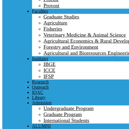
Provost
Faculties
Graduate Studies
Agriculture
Fisheries
Veterinary Medicine & Animal Science
Agricultural Economics & Rural Devel
Forestry and Environment
Agricultural and Bioresources Engineeri
Institutes
IBGE
ICCE
IFSP
Research
Outreach
IQAC
Library
Admission
Undergraduate Program
Graduate Program
International Students
ALUMNI