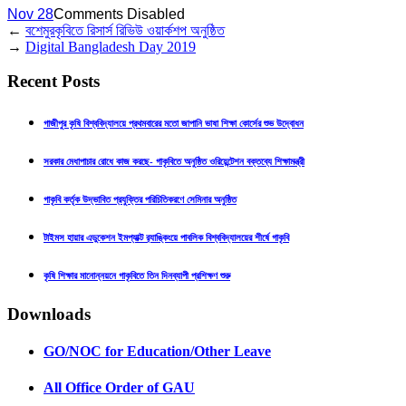
Nov 28
Comments Disabled
←
বশেমুরকৃবিতে রিসার্স রিভিউ ওয়ার্কশপ অনুষ্ঠিত
→
Digital Bangladesh Day 2019
Recent Posts
গাজীপুর কৃষি বিশ্ববিদ্যালয়ে প্রথমবারের মতো জাপানি ভাষা শিক্ষা কোর্সের শুভ উদ্বোধন
সরকার মেধাপাচার রোধে কাজ করছে- গাকৃবিতে অনুষ্ঠিত ওরিয়েন্টেশন বক্তব্যে শিক্ষামন্ত্রী
গাকৃবি কর্তৃক উদ্ভাবিত প্রযুক্তির পরিচিতিকরণে সেমিনার অনুষ্ঠিত
টাইমস হায়ার এডুকেশন ইমপ্যাক্ট র‍্যাঙ্কিংয়ে পাবলিক বিশ্ববিদ্যালয়ের শীর্ষে গাকৃবি
কৃষি শিক্ষার মানোন্নয়নে গাকৃবিতে তিন দিনব্যাপী প্রশিক্ষণ শুরু
Downloads
GO/NOC for Education/Other Leave
All Office Order of GAU