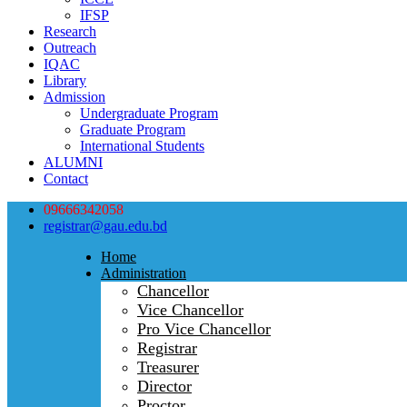
IFSP
Research
Outreach
IQAC
Library
Admission
Undergraduate Program
Graduate Program
International Students
ALUMNI
Contact
09666342058
registrar@gau.edu.bd
Home
Administration
Chancellor
Vice Chancellor
Pro Vice Chancellor
Registrar
Treasurer
Director
Proctor