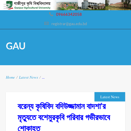
09666342058
registrar@gau.edu.bd
GAU
Home
/
Latest News
/
...
Latest News
বরেন্য কৃষিবিদ বদিউজ্জামান বাদশা’র
মৃত্যুতে বশেমুরকৃবি পরিবার গভীরভাবে
শোকাহত