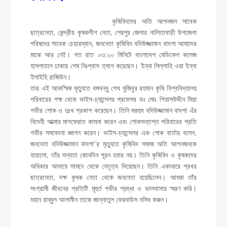
কৃষিবিদদের অতি আপনজন সাবেক
ছাত্রনেতা, কেন্দ্রীয় কৃষকলীগ নেতা, শেরপুর জেলার নালিতাবাড়ী উপজেলা
পরিষদের সাবেক চেয়ারম্যান, জননেতা কৃষিবিদ বদিউজ্জামান বাদশা আমাদের
মাঝে আর নেই। গত রাত ০৩:২০ মিনিটে বাংলাদেশ মেডিকেল কলেজ
হাসপাতাল ঢাকায় শেষ নিঃশ্বাস ত্যাগ করেছেন। ইন্না লিল্লাহি ওয়া ইন্না
ইলাইহি রাজিউন।
তার এই আকস্মিক মৃত্যুতে বঙ্গবন্ধু শেখ মুজিবুর রহমান কৃষি বিশ্ববিদ্যালয়
পরিবারের পক্ষ থেকে ভাইস-চ্যান্সেলর প্রফেসর ডঃ মোঃ গিয়াসউদ্দীন মিয়া
গভীর শোক ও দুঃখ প্রকাশ করেছেন। তিনি মরহুম বদিউজ্জামান বাদশা এঁর
বিদেহী আত্মার মাগফেরাত কামনা করেন এবং শোকসন্তপ্ত পরিবারের প্রতি
গভীর সমবেদনা জ্ঞাপন করেন। ভাইস-চ্যান্সেলর এক শোক বার্তায় বলেন,
জননেতা বদিউজ্জামান বাদশা’র মৃত্যুতে কৃষিবিদ সমাজ অতি আপনজনকে
হারালো, তাঁর শুন্যতা কোনদিন পূরন হবার নয়। তিনি কৃষিবিদ ও কৃষকদের
অধিকার আদায়ে সামনে থেকে নেতৃত্ব দিয়েছেন। তিনি একাধারে প্রখর
ছাত্রনেতা, দক্ষ কৃষক নেতা থেকে জননেতা হয়েছিলেন। আমরা তাঁর
সংগ্রামী জীবনের প্রতিটি মূহুর্ত গভীর শ্রদ্ধা ও ভালবাসায় স্মরণ করি।
মহান রাব্বুল আলামীন তাকে জান্নাতুল ফেরদাউস নসিব করুন।