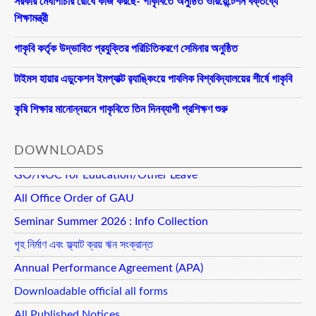
সরকার মেধাপাচার রোধে কাজ করছে- গাকৃবিতে অনুষ্ঠিত ওরিয়েন্টেশন বক্তব্যে
শিক্ষামন্ত্রী
গাকৃবি কর্তৃক উদ্ভাবিত প্রযুক্তির পরিচিতিকরণে সেমিনার অনুষ্ঠিত
টাইমস হায়ার এডুকেশন ইমপ্যাক্ট র‍্যাঙ্কিংয়ে পাবলিক বিশ্ববিদ্যালয়ের শীর্ষে গাকৃবি
কৃষি শিক্ষার মানোন্নয়নে গাকৃবিতে তিন দিনব্যাপী প্রশিক্ষণ শুরু
DOWNLOADS
GO/NOC for Education/Other Leave
All Office Order of GAU
Seminar Summer 2026 : Info Collection
গৃহ নির্মাণ এবং ফ্ল্যাট ক্রয় ঋন সংক্রান্ত
Annual Performance Agreement (APA)
Downloadable official all forms
All Published Notices