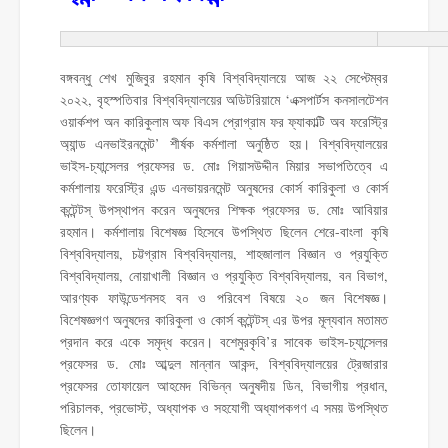
বঙ্গবন্ধু শেখ মুজিবুর রহমান কৃষি বিশ্ববিদ্যালয়ে আজ ২২ সেপ্টেম্বর
২০২২, বৃহস্পতিবার বিশ্ববিদ্যালয়ের অডিটরিয়ামে ‘এক্সপার্টস কনসালটেশন
ওয়ার্কশপ অন কারিকুলাম অফ বিএস প্রোগ্রাম ফর ফ্যাকাল্টি অব ফরেস্ট্রি
অ্যান্ড এনভাইরনমেন্ট’ শীর্ষক কর্মশালা অনুষ্ঠিত হয়। বিশ্ববিদ্যালয়ের
ভাইস-চ্যান্সেলর প্রফেসর ড. মোঃ গিয়াসউদ্দীন মিয়ার সভাপতিত্বে এ
কর্মশালায় ফরেস্ট্রি এন্ড এনভায়রনমেন্ট অনুষদের কোর্স কারিকুলা ও কোর্স
কন্টেন্টস্ উপস্থাপন করেন অনুষদের শিক্ষক প্রফেসর ড. মোঃ আবিয়ার
রহমান। কর্মশালায় বিশেষজ্ঞ হিসেবে উপস্থিত ছিলেন শেরে-বাংলা কৃষি
বিশ্ববিদ্যালয়, চট্টগ্রাম বিশ্ববিদ্যালয়, শাহজালাল বিজ্ঞান ও প্রযুক্তি
বিশ্ববিদ্যালয়, নোয়াখালী বিজ্ঞান ও প্রযুক্তি বিশ্ববিদ্যালয়, বন বিভাগ,
আরণ্যক ফাউন্ডেশনসহ বন ও পরিবেশ বিষয়ে ২০ জন বিশেষজ্ঞ।
বিশেষজ্ঞগণ অনুষদের কারিকুলা ও কোর্স কন্টেন্টস্ এর উপর মূল্যবান মতামত
প্রদান করে একে সমৃদ্ধ করেন। বশেমুরকৃবি’র সাবেক ভাইস-চ্যান্সেলর
প্রফেসর ড. মোঃ আব্দুল মান্নান আকন্দ, বিশ্ববিদ্যালয়ের ট্রেজারার
প্রফেসর তোফায়েল আহমেদ বিভিন্ন অনুষদীয় ডিন, বিভাগীয় প্রধান,
পরিচালক, প্রভোস্ট, অধ্যাপক ও সহযোগী অধ্যাপকগণ এ সময় উপস্থিত
ছিলেন।