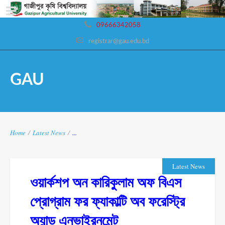
09666342058
registrar@gau.edu.bd
GAU
Home
/
Latest News
/
...
Latest News
ওয়ার্কশপ অন কারিকুলাম অফ বিএস
প্রোগ্রাম ফর ফ্যাকাল্টি অব ফরেস্ট্রি
অ্যান্ড এনভাইরনমেন্ট