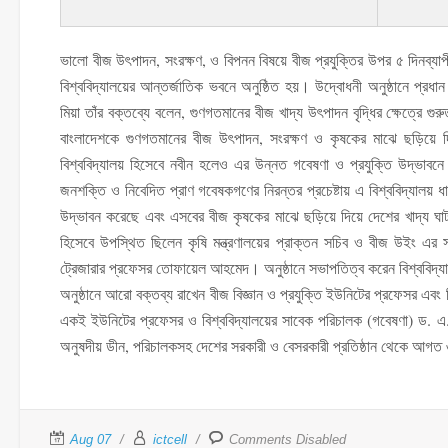
ভালো বীজ উৎপাদন, সংরক্ষণ, ও বিপনন বিষয়ে বীজ প্রযুক্তির উপর ৫ দিনব্যাপী সা
বিশ্ববিদ্যালয়ের আন্তর্জাতিক ভবনে অনুষ্ঠিত হয়। উদ্বোধনী অনুষ্ঠানে প্রধান
মিয়া তাঁর বক্তব্যে বলেন, গুণগতমানের বীজ খাদ্য উৎপাদন বৃদ্ধির ক্ষেত্রে গুর
বাংলাদেশকে গুণগতমানের বীজ উৎপাদন, সংরক্ষণ ও কৃষকের মাঝে ছড়িয়ে দিত
বিশ্ববিদ্যালয় হিসেবে নবীন হলেও এর উন্নত গবেষণা ও প্রযুক্তি উদ্ভাবন
জনশক্তি ও নিবেদিত প্রাণ গবেষকগণের নিরন্তর প্রচেষ্টায় এ বিশ্ববিদ্যালয়
উদ্ভাবন করেছে এবং এসবের বীজ কৃষকের মাঝে ছড়িয়ে দিয়ে দেশের খাদ্য ঘা
হিসেবে উপস্থিত ছিলেন কৃষি মন্ত্রণালয়ের প্রাক্তন সচিব ও বীজ উইং এর
ট্রেজারার প্রফেসর তোফায়েল আহমেদ। অনুষ্ঠানে সভাপতিত্ব করেন বিশ্ববিদ্যা
অনুষ্ঠানে আরো বক্তব্য রাখেন বীজ বিজ্ঞান ও প্রযুক্তি ইউনিটের প্রফেসর এবং
একই ইউনিটের প্রফেসর ও বিশ্ববিদ্যালয়ের সাবেক পরিচালক (গবেষণা) ড. এ. 
অনুষদীয় ডীন, পরিচালকসহ দেশের সরকারী ও বেসরকারী প্রতিষ্ঠান থেকে আগত ৩০
Aug 07
ictcell
Comments Disabled