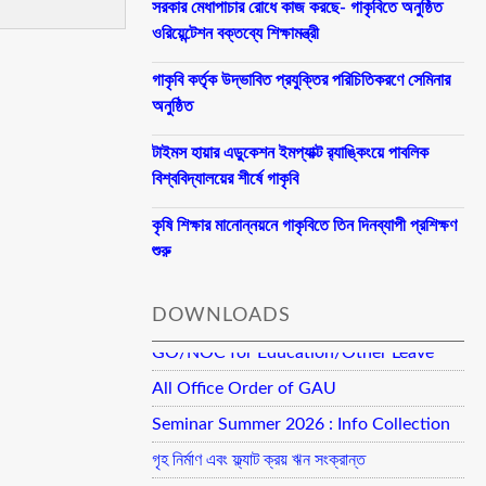
সরকার মেধাপাচার রোধে কাজ করছে- গাকৃবিতে অনুষ্ঠিত
ওরিয়েন্টেশন বক্তব্যে শিক্ষামন্ত্রী
গাকৃবি কর্তৃক উদ্ভাবিত প্রযুক্তির পরিচিতিকরণে সেমিনার
অনুষ্ঠিত
টাইমস হায়ার এডুকেশন ইমপ্যাক্ট র‍্যাঙ্কিংয়ে পাবলিক
বিশ্ববিদ্যালয়ের শীর্ষে গাকৃবি
কৃষি শিক্ষার মানোন্নয়নে গাকৃবিতে তিন দিনব্যাপী প্রশিক্ষণ
শুরু
DOWNLOADS
GO/NOC for Education/Other Leave
All Office Order of GAU
Seminar Summer 2026 : Info Collection
গৃহ নির্মাণ এবং ফ্ল্যাট ক্রয় ঋন সংক্রান্ত