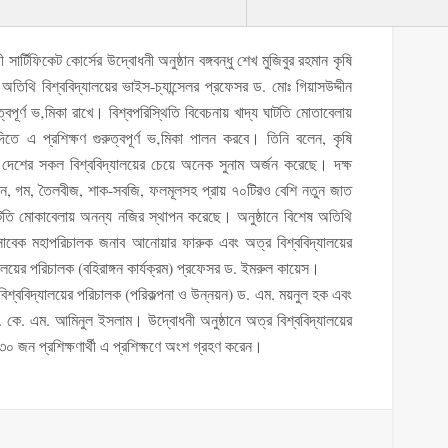
র্টিফিকেট কোর্সের উদ্বোধনী অনুষ্ঠান বঙ্গবন্ধু শেখ মুজিবুর রহমান কৃষি
 অতিথি বিশ্ববিদ্যালয়ের ভাইস-চ্যান্সেলর প্রফেসর ড. মোঃ গিয়াসউদ্দীন
ুত্বপূর্ণ ভ‚মিকা রাখে। বিশ্বপরিস্থিতি বিবেচনায় খাদ্য ঘাটতি মোতাবেলায়
ে এ প্রশিক্ষণ গুরুত্বপূর্ণ ভ‚মিকা পালন করবে। তিনি বলেন, কৃষি
ে দেশের সকল বিশ্ববিদ্যালয়ের চেয়ে অনেক সুনাম অর্জন করেছে। দক্ষ
 ধান, গম, তৈলবীজ, শাক-সবজি, ফলমূলসহ প্রায় ৭০টিরও বেশি নতুন জাত
টতি মোকাবেলায় অনন্য নজির স্থাপন করেছে। অনুষ্ঠানে বিশেষ অতিথি
 সাবেক মহাপরিচালক জনাব আনোয়ার ফারুক এবং অত্র বিশ্ববিদ্যালয়ের
লয়ের পরিচালক (বহিরাঙ্গন কার্যক্রম) প্রফেসর ড. ইমরুল কায়েস।
 বিশ্ববিদ্যালয়ের পরিচালক (পরিকল্পনা ও উন্নয়ন) ড. এম. ময়নুল হক এবং
কে. এম. আমিনুল ইসলাম। উদ্বোধনী অনুষ্ঠানে অত্র বিশ্ববিদ্যালয়ের
 জন প্রশিক্ষণার্থী এ প্রশিক্ষণে অংশ গ্রহণ করেন।