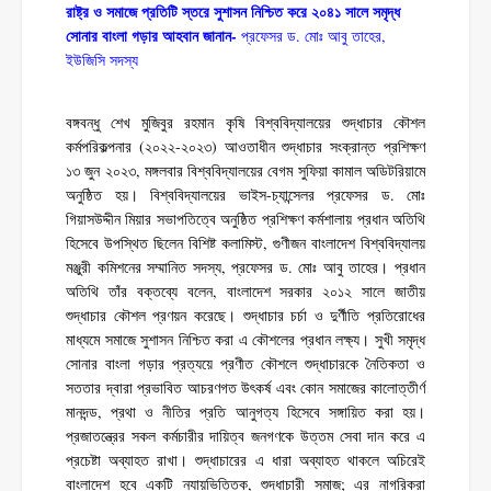
রাষ্ট্র ও সমাজে প্রতিটি স্তরে সুশাসন নিশ্চিত করে ২০৪১ সালে সমৃদ্ধ
সোনার
বাংলা গড়ার আহবান জানান-
প্রফেসর ড. মোঃ আবু তাহের,
ইউজিসি সদস্য
বঙ্গবন্ধু শেখ মুজিবুর রহমান কৃষি বিশ্ববিদ্যালয়ের শুদ্ধাচার কৌশল
কর্মপরিকল্পনার (২০২২-২০২৩) আওতাধীন শুদ্ধাচার সংক্রান্ত প্রশিক্ষণ
১৩ জুন ২০২৩, মঙ্গলবার বিশ্ববিদ্যালয়ের বেগম সুফিয়া কামাল অডিটরিয়ামে
অনুষ্ঠিত হয়। বিশ্ববিদ্যালয়ের ভাইস-চ্যান্সেলর প্রফেসর ড. মোঃ
গিয়াসউদ্দীন মিয়ার সভাপতিত্বে অনুষ্ঠিত প্রশিক্ষণ কর্মশালায় প্রধান অতিথি
হিসেবে উপস্থিত ছিলেন বিশিষ্ট কলামিস্ট, গুণীজন বাংলাদেশ বিশ্ববিদ্যালয়
মঞ্জুরী কমিশনের সম্মানিত সদস্য, প্রফেসর ড. মোঃ আবু তাহের। প্রধান
অতিথি তাঁর বক্তব্যে বলেন, বাংলাদেশ সরকার ২০১২ সালে জাতীয়
শুদ্ধাচার কৌশল প্রণয়ন করেছে। শুদ্ধাচার চর্চা ও দুর্ণীতি প্রতিরোধের
মাধ্যমে সমাজে সুশাসন নিশ্চিত করা এ কৌশলের প্রধান লক্ষ্য। সুখী সমৃদ্ধ
সোনার বাংলা গড়ার প্রত্যয়ে প্রণীত কৌশলে শুদ্ধাচারকে নৈতিকতা ও
সততার দ্বারা প্রভাবিত আচরণগত উৎকর্ষ এবং কোন সমাজের কালোত্তীর্ণ
মানদন্ড, প্রথা ও নীতির প্রতি আনুগত্য হিসেবে সঙ্গায়িত করা হয়।
প্রজাতন্ত্রের সকল কর্মচারীর দায়িত্ব জনগণকে উত্তম সেবা দান করে এ
প্রচেষ্টা অব্যাহত রাখা। শুদ্ধাচারের এ ধারা অব্যাহত থাকলে অচিরেই
বাংলাদেশ হবে একটি ন্যায়ভিত্তিক, শুদ্ধাচারী সমাজ; এর নাগরিকরা