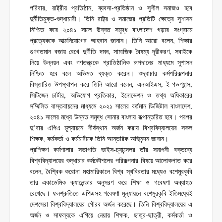
পরিবার, রাষ্ট্রীয় প্রতিষ্ঠান, ব্যবসা-প্রতিষ্ঠান ও সুশীল সমাজও হবে
দুর্নীতিমুক্ত-শুদ্ধাচারী। তিনি রাষ্ট্র ও সমাজের প্রতিটি ক্ষেত্রে সুশাসন
নিশ্চিত করে ২০৪১ সালে উন্নত সমৃদ্ধ বাংলাদেশ গড়ার সংগ্রামে
প্রত্যেককে আত্মনিয়োগের আহবান জানান। তিনি আরো বলেন, শিক্ষার
গুণগতমান বজায় রেখে দুর্ণীতি দমন, সামাজিক বৈষম্য দূরীকরণ, সবাইকে
নিয়ে উন্নয়ন এবং গণতন্ত্রকে প্রাতিষ্ঠানিক রূপদানের মাধ্যমে সুশাসন
নিশ্চিত হবে বলে অভিমত ব্যক্ত করেন। শুদ্ধাচার কর্মপরিকল্পনার
বিস্তারিত উপস্থাপন করে তিনি আরো বলেন, এনআইএস, ই-গভণ্যান্স,
সিটিজেন চার্টার, অভিযোগ প্রতিকার, ইনোভেশন ও তথ্য অধিকারের
সম্মিলিত বাস্তবায়নের মাধ্যমে ২০২১ সালের বর্তমান ডিজিটাল বাংলাদেশ,
২০৪১ সালের মধ্যে উন্নত সমৃদ্ধ সোনার বাংলায় রূপান্তরিত হবে। পরপর
দু’বার এপিএ মূল্যায়নে শীর্ষস্থান অর্জন করায় বিশ্ববিদ্যালয়ের সকল
শিক্ষক, কর্মকর্তা ও কর্মচারীকে তিনি আন্তরিক অভিনন্দন জানান।
প্রশিক্ষণ কর্মশালার সভাপতি ভাইস-চ্যান্সেলর তাঁর সমাপনী বক্তব্যে
বিশ্ববিদ্যালয়ের শুদ্ধাচার কর্মকৌশলের পরিকল্পনার বিষয়ে আলোকপাত করে
বলেন, বৈশ্বিক করোনা মহামারিকালে বিশ্ব স্থবিরতার মধ্যেও বশেমুরকৃবি
তার একাডেমিক ক্যালেন্ডার অনুসরণ করে শিক্ষা ও গবেষণা অব্যাহত
রেখেছে। ফলশ্রুতিতে এপিএসহ গবেষণা মূল্যায়নে বশেমুরকৃবি ইতিমধ্যেই
দেশসেরা বিশ্ববিদ্যালয়ের গৌরব অর্জন করেছে। তিনি বিশ্ববিদ্যালয়ের এ
অর্জন ও সাফল্যকে এগিয়ে নেয়ায় শিক্ষক, ছাত্র-ছাত্রী, কর্মকর্তা ও