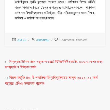
কর্মচারীবৃন্দের প্রতি কৃতজ্ঞতা প্রকাশ করেন। কর্মশালায় বিশেষ অতিথি
ছিলেন বিশ্ববিদ্যালয়ের ট্রেজারার প্রফেসর তোফায়েল আহমেদ। প্রশিক্ষণ
কর্মশালায় বিশ্ববিদ্যালয়ের রেজিস্ট্রার, ডীন, পরিচালকবৃন্দসহ সকল শিক্ষক,
কর্মকর্তা ও কর্মচারী অংশগ্রহণ করেন।
Jun 13
ictbsmrau
Comments Disabled
←
বিশ্বখ্যাত টাইমস হায়ার এডুকেশন ওয়ার্ল্ড ইউনির্ভাসিটি র‌্যাংকিং ২০২৩-এ দেশের মধ্যে
বশেমুরকৃবি’র শীর্ষস্থান অর্জন
বিমক কর্তৃক ৪৬ টি পাবলিক বিশ্ববিদ্যালয়ের মধ্যে ২০২১-২২ অর্থ
→
বছরের এপিএ সম্মাননা প্রদান