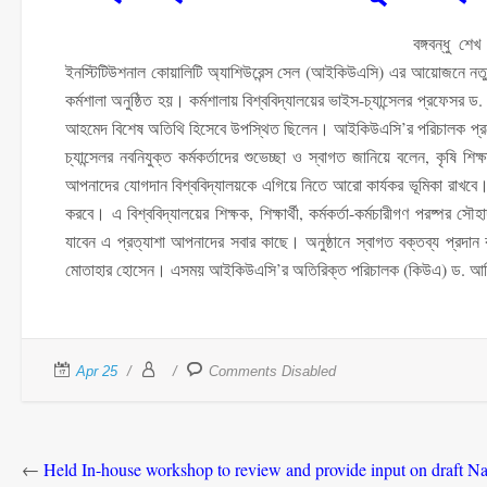
বঙ্গবন্ধু শ
ইনস্টিটিউশনাল কোয়ালিটি অ্যাশিউরেন্স সেল (আইকিউএসি) এর আয়োজনে নতুন নিয়ো
কর্মশালা অনুষ্ঠিত হয়। কর্মশালায় বিশ্ববিদ্যালয়ের ভাইস-চ্যান্সেলর প্রফেসর 
আহমেদ বিশেষ অতিথি হিসেবে উপস্থিত ছিলেন। আইকিউএসি’র পরিচালক প্রফেস
চ্যান্সেলর নবনিযুক্ত কর্মকর্তাদের শুভেচ্ছা ও স্বাগত জানিয়ে বলেন, কৃষি শি
আপনাদের যোগদান বিশ্ববিদ্যালয়কে এগিয়ে নিতে আরো কার্যকর ভূমিকা রাখবে।
করবে। এ বিশ্ববিদ্যালয়ের শিক্ষক, শিক্ষার্থী, কর্মকর্তা-কর্মচারীগণ পরষ্পর 
যাবেন এ প্রত্যাশা আপনাদের সবার কাছে। অনুষ্ঠানে স্বাগত বক্তব্য প্র
মোতাহার হোসেন। এসময় আইকিউএসি’র অতিরিক্ত পরিচালক (কিউএ) ড. আ
Apr 25
Comments Disabled
←
Held In-house workshop to review and provide input on draft N