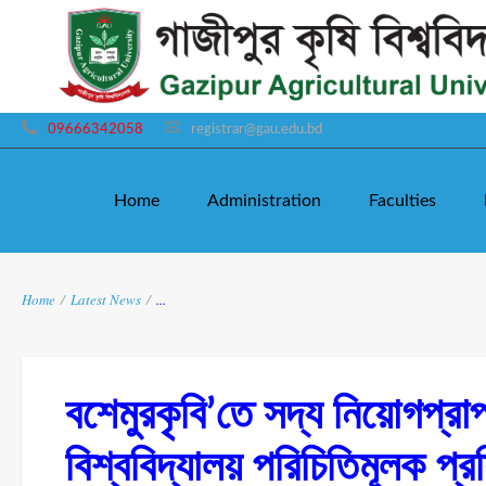
09666342058
registrar@gau.edu.bd
Home
Administration
Faculties
Home
/
Latest News
/
...
বশেমুরকৃবি’তে সদ্য নিয়োগপ্রাপ্ত 
বিশ্ববিদ্যালয় পরিচিতিমূলক প্রশি