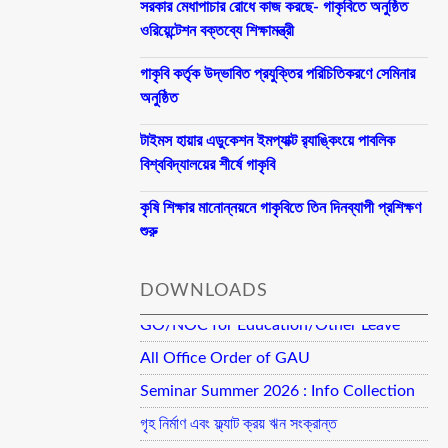
সরকার মেধাপাচার রোধে কাজ করছে- গাকৃবিতে অনুষ্ঠিত
ওরিয়েন্টেশন বক্তব্যে শিক্ষামন্ত্রী
গাকৃবি কর্তৃক উদ্ভাবিত প্রযুক্তির পরিচিতিকরণে সেমিনার
অনুষ্ঠিত
টাইমস হায়ার এডুকেশন ইমপ্যাক্ট র‍্যাঙ্কিংয়ে পাবলিক
বিশ্ববিদ্যালয়ের শীর্ষে গাকৃবি
কৃষি শিক্ষার মানোন্নয়নে গাকৃবিতে তিন দিনব্যাপী প্রশিক্ষণ
শুরু
DOWNLOADS
GO/NOC for Education/Other Leave
All Office Order of GAU
Seminar Summer 2026 : Info Collection
গৃহ নির্মাণ এবং ফ্ল্যাট ক্রয় ঋন সংক্রান্ত