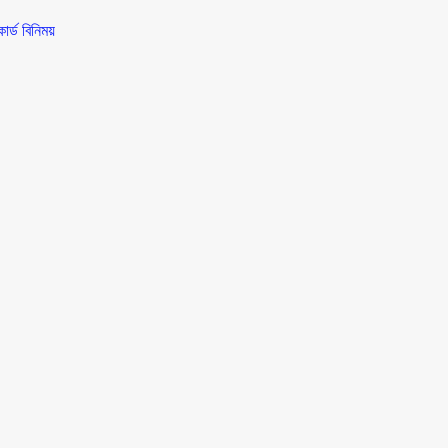
র্ড বিনিময়