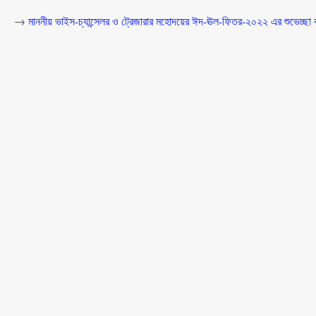
→
মাননীয় ভাইস-চ্যান্সেলর ও ট্রেজারার মহোদয়ের ঈদ-ঊল-ফিতর-২০২২ এর শুভেচ্ছা কা