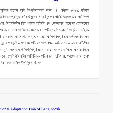
েখ মুজিবুর রহমান কৃষি বিশ্ববিদ্যালয়ে আজ ২৪ এপ্রিল ২০২২, রবিবার
গপ্রাপ্ত কর্মকর্তাবৃন্দের বিশ্ববিদ্যালয় পরিচিতিমূলক এক প্রশিক্ষণ
ড. মোঃ গিয়াসউদ্দীন মিয়া প্রধান অতিথি এবং ট্রেজারার প্রফেসর তোফায়েল
র ড. মোঃ আবিয়ার রহমানের সভাপতিত্বে উদ্বোধনী অনুষ্ঠানে ভাইস-
ক্ষা ও গবেষণায় দেশের অন্যতম সেরা এ বিশ্ববিদ্যালয়ে কর্মকর্তা হিসেবে
 সুন্দর প্রাকৃতিক মনোরম পরিবেশ আপনাদের কর্মদক্ষতাকে আরো গতিশীল
সৌহাদ্যপূর্ণ কর্মপরিবেশে বিশ্ববিদ্যালয়কে আরো সফলতার দিকে এগিয়ে নিয়ে
দান করেন (আইকিউএসি) অতিরিক্ত পরিচালক (ইটিএল), প্রফেসর ড. মোঃ
সিফ রেজা অনীক উপস্থিত ছিলেন।
ational Adaptation Plan of Bangladesh