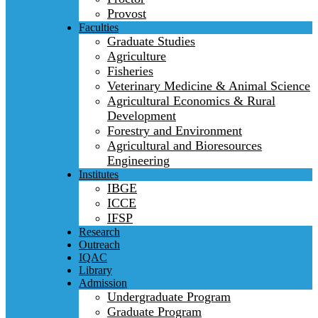
Provost
Faculties
Graduate Studies
Agriculture
Fisheries
Veterinary Medicine & Animal Science
Agricultural Economics & Rural
Development
Forestry and Environment
Agricultural and Bioresources
Engineering
Institutes
IBGE
ICCE
IFSP
Research
Outreach
IQAC
Library
Admission
Undergraduate Program
Graduate Program