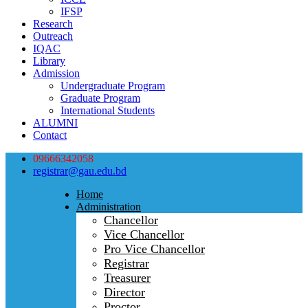
IFSP
Research
Outreach
IQAC
Library
Admission
Undergraduate Program
Graduate Program
International Students
ALUMNI
Contact
09666342058
registrar@gau.edu.bd
Home
Administration
Chancellor
Vice Chancellor
Pro Vice Chancellor
Registrar
Treasurer
Director
Proctor