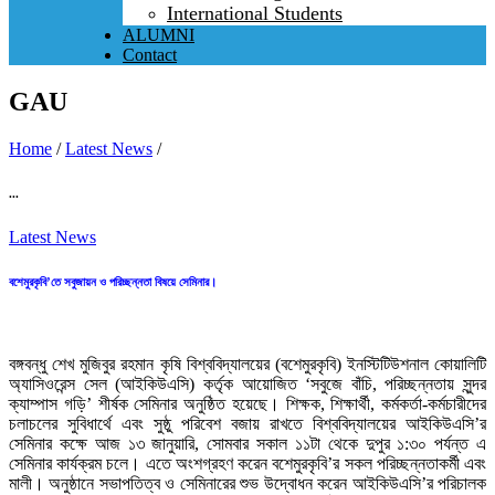
International Students
ALUMNI
Contact
GAU
Home
/
Latest News
/
...
Latest News
বশেমুরকৃবি’তে সবুজায়ন ও পরিচ্ছন্নতা বিষয়ে সেমিনার।
বঙ্গবন্ধু শেখ মুজিবুর রহমান কৃষি বিশ্ববিদ্যালয়ের (বশেমুরকৃবি) ইনস্টিটিউশনাল কোয়ালিটি
অ্যাসিওরেন্স সেল (আইকিউএসি) কর্তৃক আয়োজিত ‘সবুজে বাঁচি, পরিচ্ছন্নতায় সুন্দর
ক্যাম্পাস গড়ি’ শীর্ষক সেমিনার অনুষ্ঠিত হয়েছে। শিক্ষক, শিক্ষার্থী, কর্মকর্তা-কর্মচারীদের
চলাচলের সুবিধার্থে এবং সুষ্ঠু পরিবেশ বজায় রাখতে বিশ্ববিদ্যালয়ের আইকিউএসি’র
সেমিনার কক্ষে আজ ১৩ জানুয়ারি, সোমবার সকাল ১১টা থেকে দুপুর ১:৩০ পর্যন্ত এ
সেমিনার কার্যক্রম চলে। এতে অংশগ্রহণ করেন বশেমুরকৃবি’র সকল পরিচ্ছন্নতাকর্মী এবং
মালী। অনুষ্ঠানে সভাপতিত্ব ও সেমিনারের শুভ উদ্বোধন করেন আইকিউএসি’র পরিচালক