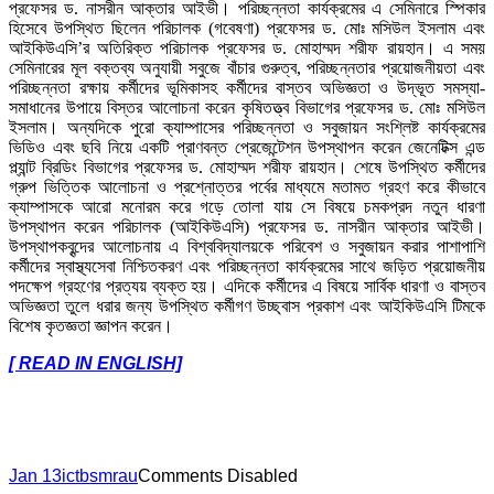
প্রফেসর ড. নাসরীন আক্তার আইভী। পরিচ্ছন্নতা কার্যক্রমের এ সেমিনারে স্পিকার
হিসেবে উপস্থিত ছিলেন পরিচালক (গবেষণা) প্রফেসর ড. মোঃ মসিউল ইসলাম এবং
আইকিউএসি’র অতিরিক্ত পরিচালক প্রফেসর ড. মোহাম্মদ শরীফ রায়হান। এ সময়
সেমিনারের মূল বক্তব্য অনুযায়ী সবুজে বাঁচার গুরুত্ব, পরিচ্ছন্নতার প্রয়োজনীয়তা এবং
পরিচ্ছন্নতা রক্ষায় কর্মীদের ভূমিকাসহ কর্মীদের বাস্তব অভিজ্ঞতা ও উদ্ভূত সমস্যা-
সমাধানের উপায়ে বিস্তর আলোচনা করেন কৃষিতত্ত্ব বিভাগের প্রফেসর ড. মোঃ মসিউল
ইসলাম। অন্যদিকে পুরো ক্যাম্পাসের পরিচ্ছন্নতা ও সবুজায়ন সংশ্লিষ্ট কার্যক্রমের
ভিডিও এবং ছবি নিয়ে একটি প্রাণবন্ত প্রেজেন্টেশন উপস্থাপন করেন জেনেটিক্স এন্ড
প্ল্যান্ট ব্রিডিং বিভাগের প্রফেসর ড. মোহাম্মদ শরীফ রায়হান। শেষে উপস্থিত কর্মীদের
গ্রুপ ভিত্তিক আলোচনা ও প্রশ্নোত্তর পর্বের মাধ্যমে মতামত গ্রহণ করে কীভাবে
ক্যাম্পাসকে আরো মনোরম করে গড়ে তোলা যায় সে বিষয়ে চমকপ্রদ নতুন ধারণা
উপস্থাপন করেন পরিচালক (আইকিউএসি) প্রফেসর ড. নাসরীন আক্তার আইভী।
উপস্থাপকবৃন্দের আলোচনায় এ বিশ্ববিদ্যালয়কে পরিবেশ ও সবুজায়ন করার পাশাপাশি
কর্মীদের স্বাস্থ্যসেবা নিশ্চিতকরণ এবং পরিচ্ছন্নতা কার্যক্রমের সাথে জড়িত প্রয়োজনীয়
পদক্ষেপ গ্রহণের প্রত্যয় ব্যক্ত হয়। এদিকে কর্মীদের এ বিষয়ে সার্বিক ধারণা ও বাস্তব
অভিজ্ঞতা তুলে ধরার জন্য উপস্থিত কর্মীগণ উচ্ছ্বাস প্রকাশ এবং আইকিউএসি টিমকে
বিশেষ কৃতজ্ঞতা জ্ঞাপন করেন।
[ READ IN ENGLISH]
Jan 13
ictbsmrau
Comments Disabled