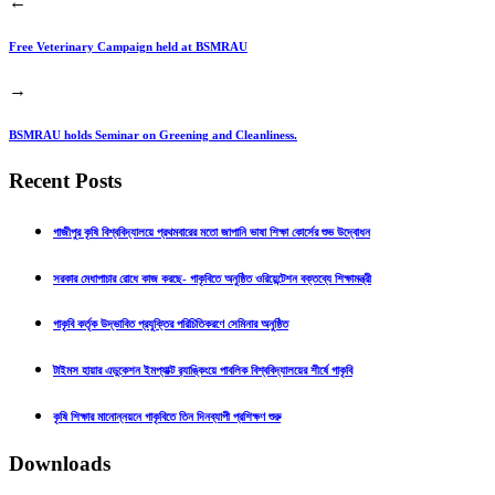
←
Free Veterinary Campaign held at BSMRAU
→
BSMRAU holds Seminar on Greening and Cleanliness.
Recent Posts
গাজীপুর কৃষি বিশ্ববিদ্যালয়ে প্রথমবারের মতো জাপানি ভাষা শিক্ষা কোর্সের শুভ উদ্বোধন
সরকার মেধাপাচার রোধে কাজ করছে- গাকৃবিতে অনুষ্ঠিত ওরিয়েন্টেশন বক্তব্যে শিক্ষামন্ত্রী
গাকৃবি কর্তৃক উদ্ভাবিত প্রযুক্তির পরিচিতিকরণে সেমিনার অনুষ্ঠিত
টাইমস হায়ার এডুকেশন ইমপ্যাক্ট র‍্যাঙ্কিংয়ে পাবলিক বিশ্ববিদ্যালয়ের শীর্ষে গাকৃবি
কৃষি শিক্ষার মানোন্নয়নে গাকৃবিতে তিন দিনব্যাপী প্রশিক্ষণ শুরু
Downloads