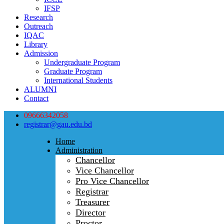
IFSP
Research
Outreach
IQAC
Library
Admission
Undergraduate Program
Graduate Program
International Students
ALUMNI
Contact
09666342058
registrar@gau.edu.bd
Home
Administration
Chancellor
Vice Chancellor
Pro Vice Chancellor
Registrar
Treasurer
Director
Proctor