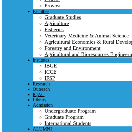
Provost
Faculties
Graduate Studies
Agriculture
Fisheries
Veterinary Medicine & Animal Science
Agricultural Economics & Rural Devel
Forestry and Environment
Agricultural and Bioresources Engineeri
Institutes
IBGE
ICCE
IFSP
Research
Outreach
IQAC
Library
Admission
Undergraduate Program
Graduate Program
International Students
ALUMNI