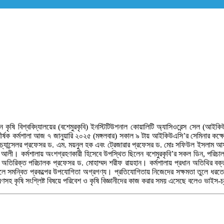
রহমান কৃষি বিশ্ববিদ্যালয়ের (বশেমুরকৃবি) ইনস্টিটিউশনাল কোয়ালিটি অ্যাসিওরেন্স সেল (আই
 শীর্ষক কর্মশালা আজ ৭ জানুয়ারি ২০২৫ (মঙ্গলবার) সকাল ৯ টায় আইকিউএসি’র সেমিনার কক্ষ
ান্সেলর প্রফেসর ড. এম. ময়নুল হক এবং ট্রেজারার প্রফেসর ড. মোঃ সফিউল ইসলাম আফ্রাদ।
 আলী। কর্মশালায় অংশগ্রহণকারী হিসেবে উপস্থিত ছিলেন বশেমুরকৃবি’র সকল ডিন, পরিচ
তিরিক্ত পরিচালক প্রফেসর ড. মোহাম্মদ শরীফ রায়হান। কর্মশালায় প্রধান অতিথির বক্ত
 হলে সমন্বিত প্রকল্পের উপযোগিতা অগ্রগণ্য। প্রতিযোগিতায় নিজেদের সক্ষমতা তুলে ধরত
ষণসহ কৃষি সংশ্লিষ্ট বিষয়ে পরিবেশ ও কৃষি বিজ্ঞানীদের কাজ করার সময় এসেছে বলেও ভাইস-চ্