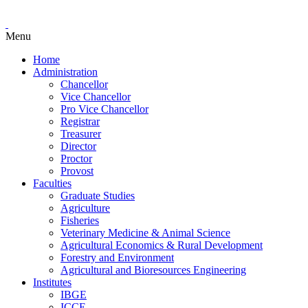
Menu
Home
Administration
Chancellor
Vice Chancellor
Pro Vice Chancellor
Registrar
Treasurer
Director
Proctor
Provost
Faculties
Graduate Studies
Agriculture
Fisheries
Veterinary Medicine & Animal Science
Agricultural Economics & Rural Development
Forestry and Environment
Agricultural and Bioresources Engineering
Institutes
IBGE
ICCE