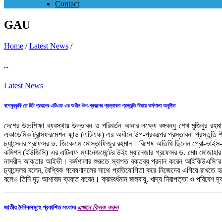
Contact
GAU
Home
/
Latest News
/
...
Latest News
বশেমুরকৃবি’তে হিট প্রকল্পের এটিএফ এর অধীন উপ-প্রকল্পের প্রস্তাবনা প্রস্তুতি বিষয়ে কর্মশালা অনুষ্ঠিত
দেশের উচ্চশিক্ষা ব্যবস্থায় উদ্ভাবন ও পরিবর্তন আনার লক্ষ্যে বঙ্গবন্ধু শেখ মুজিবুর 
একাডেমিক ট্রান্সফরমেশন ফান্ড (এটিএফ) এর অধীনে উপ-প্রকল্পের প্রস্তাবনা প্রস্তুতি
চ্যান্সেলর প্রফেসর ড. জিকেএম মোস্তাফিজুর রহমান। বিশেষ অতিথি ছিলেন প্রো-ভাইস-চ্য
কমিশন (ইউজিসি) এর এটিএফ ম্যানেজমেন্টের উইং ম্যানেজার প্রফেসর ড. মোঃ মোজাহার
নাসরীন আক্তার আইভী। কর্মশালার শুরুতে স্বাগত বক্তব্য প্রদান করেন আইকিউএসি’র অ
চ্যান্সেলর বলেন, বৈশ্বিক গবেষণাদলের সাথে প্রতিযোগিতা করে নিজেদের এগিয়ে রাখতে
বলেও তিনি দৃঢ় আশাবাদ ব্যক্ত করেন। ক্রমবর্ধমান জলবায়ু, খাদ্য নিরাপত্তা ও পরিবেশ দূ
জাতীয় দৈনিকসমূহে প্রকাশিত সংবাদঃ
এখানে ক্লিক করুন