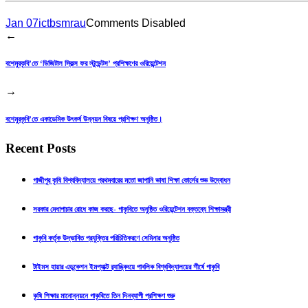
Jan 07
ictbsmrau
Comments Disabled
←
বশেমুরকৃবি’তে ‘ডিজিটাল স্কিল্স ফর স্টুডেন্টস’ প্রশিক্ষণের ওরিয়েন্টেশন
→
বশেমুরকৃবি’তে একাডেমিক উৎকর্ষ উন্নয়ন বিষয়ে প্রশিক্ষণ অনুষ্ঠিত।
Recent Posts
গাজীপুর কৃষি বিশ্ববিদ্যালয়ে প্রথমবারের মতো জাপানি ভাষা শিক্ষা কোর্সের শুভ উদ্বোধন
সরকার মেধাপাচার রোধে কাজ করছে- গাকৃবিতে অনুষ্ঠিত ওরিয়েন্টেশন বক্তব্যে শিক্ষামন্ত্রী
গাকৃবি কর্তৃক উদ্ভাবিত প্রযুক্তির পরিচিতিকরণে সেমিনার অনুষ্ঠিত
টাইমস হায়ার এডুকেশন ইমপ্যাক্ট র‍্যাঙ্কিংয়ে পাবলিক বিশ্ববিদ্যালয়ের শীর্ষে গাকৃবি
কৃষি শিক্ষার মানোন্নয়নে গাকৃবিতে তিন দিনব্যাপী প্রশিক্ষণ শুরু