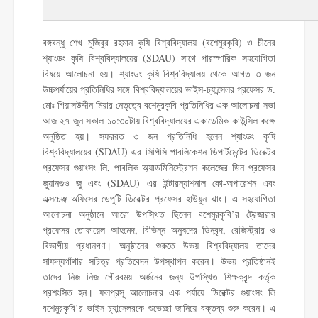
বঙ্গবন্ধু শেখ মুজিবুর রহমান কৃষি বিশ্ববিদ্যালয় (বশেমুরকৃবি) ও চীনের
শ্যাংডং কৃষি বিশ্ববিদ্যালয়ের (SDAU) সাথে পারস্পারিক সহযোগিতা
বিষয়ে আলোচনা হয়। শ্যাংডং কৃষি বিশ্ববিদ্যালয় থেকে আগত ৩ জন
উচ্চপর্যায়ের প্রতিনিধির সঙ্গে বিশ্ববিদ্যালয়ের ভাইস-চ্যান্সেলর প্রফেসর ড.
মোঃ গিয়াসউদ্দীন মিয়ার নেতৃত্বে বশেমুরকৃবি প্রতিনিধির এক আলোচনা সভা
আজ ২৭ জুন সকাল ১০:৩০টায় বিশ্ববিদ্যালয়ের একাডেমিক কাউন্সিল কক্ষে
অনুষ্ঠিত হয়। সফররত ৩ জন প্রতিনিধি হলেন শ্যাংডং কৃষি
বিশ্ববিদ্যালয়ের (SDAU) এর সিপিসি পাবলিকেশন ডিপার্টমেন্টের ডিরেক্টর
প্রফেসর গুয়াংসং লি, পাবলিক অ্যাডমিনিস্ট্রেশন কলেজের ডিন প্রফেসর
জুয়ানগুও জু এবং (SDAU) এর ইন্টারন্যাশনাল কো-অপারেশন এবং
এক্সচেঞ্জ অফিসের ডেপুটি ডিরেক্টর প্রফেসর হাউয়ুন ঝাং। এ সহযোগিতা
আলোচনা অনুষ্ঠানে আরো উপস্থিত ছিলেন বশেমুরকৃবি’র ট্রেজারার
প্রফেসর তোফায়েল আহমেদ, বিভিন্ন অনুষদের ডিনবৃন্দ, রেজিস্ট্রার ও
বিভাগীয় প্রধানগণ। অনুষ্ঠানের শুরুতে উভয় বিশ্ববিদ্যালয় তাদের
সাফল্যগাঁথার সচিত্র প্রতিবেদন উপস্থাপন করেন। উভয় প্রতিষ্ঠানই
তাদের নিজ নিজ গৌরবময় অর্জনের জন্য উপস্থিত শিক্ষকবৃন্দ কর্তৃক
প্রশংসিত হন। ফলপ্রসূ আলোচনার এক পর্যায়ে ডিরেক্টর গুয়াংসং লি
বশেমুরকৃবি’র ভাইস-চ্যান্সেলরকে শুভেচ্ছা জানিয়ে বক্তব্য শুরু করেন। এ