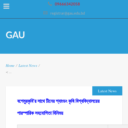
09666342058
registrar@gau.edu.bd
GAU
Home
/
Latest News
/
< ...
Latest News
বশেমুরকৃবি’র সাথে চীনের শ্যাংডং কৃষি বিশ্ববিদ্যালয়ের
পারস্পারিক সহযোগিতা বিনিময়