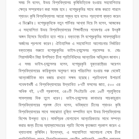
সময় লি বলেন, উভয় বিশ্ববিদ্যালয় কৃষিভিত্তিক হওয়ায় সহযোগিতার
ক্ষেত্র সম্প্রসারণ করা সহজ হবে। বশেমুরকৃবির সাথে কাজ করতে পারলে
শ্যাংডং কৃষি বিশ্ববিদ্যালয় আরো সমৃদ্ধ হবে বলেও প্রত্যাশা ব্যক্ত করেন
এ ডিরেক্টর। বশেমুরকৃবিকে নতুন পার্টনার আখ্যা দিয়ে লি বলেন, আজকের
এ সহযোগিতা উভয় বিশ্ববিদ্যালয়ের শিক্ষার্থীদের গবেষণার এক উৎকৃষ্ট
অঙ্গন হিসেবে বিবেচিত হতে পারে। বক্তব্যে লি বশেমুরকৃবির সাফল্যমন্ডিত
অর্জনের প্রশংসা করেন। ঐতিহাসিক এ সহযোগিতা আলোচনার নির্ধারিত
বক্তব্যের শুরুতে বশেমুরকৃবির ভাইস-চ্যান্সেলর প্রফেসর ড. মোঃ
গিয়াসউদ্দীন মিয়া উপস্থিত চীনা প্রতিনিধিদের আন্তরিক অভিনন্দন জানান।
এ সময় ভাইস-চ্যান্সেলর বলেন, বশেমুরকৃবি যুক্তরাষ্ট্রের অরেগন
বিশ্ববিদ্যালয়ের কারিকুলাম অনুসরণ করে পরিচালিত হওয়ায় শুরু থেকেই
আন্তর্জাতিক মান বজায় রাখতে সক্ষম হয়েছে। প্রতিথযশা উপাচার্য
গবেষণাধর্মী এ বিশ্ববিদ্যালয়ের উদ্ভাবিত ৮৭টি ফসলের জাত, ৫০০ এর
অধিক বই, ২৭টি প্রকাশনা, ৩৪০টি পিএইচডি এবং ১৬টি প্রযুক্তির
সাফল্যময় দিক তুলে ধরেন। ভাইস-চ্যান্সেলর কানাডার সাচকাচুয়ান
বিশ্ববিদ্যালয়ের প্রসঙ্গ টেনে বলেন, ভবিষ্যতে চীনের শ্যাংডং কৃষি
বিশ্ববিদ্যালয়ের সাথে সমঝোতা চুক্তি সম্পাদিত হলে উভয় বিশ্ববিদ্যালয়
বিশেষ উপকৃত হবে। সামগ্রিক যোগাযোগ আন্তরিকতার সাথে সম্পন্ন
করার জন্য চীনের অ্যাম্বাসেডরের প্রতি বিশেষ কৃতজ্ঞতা প্রকাশ করেন এ
খ্যাতনামা কৃষিবিদ। উল্লেখ্য, এ সহযোগিতা আলোচনা শেষে চীনা
প্রতিনিধিবৃন্দ অত্র বিশ্ববিদ্যালয়ের কেন্দ্রীয় লাইব্রেরি, কেন্দ্রীয় ল্যাবসহ