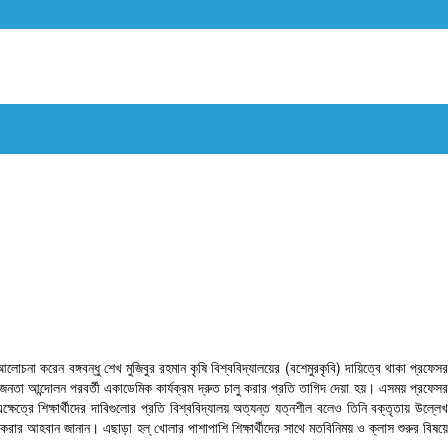
আলোচনা করেন বঙ্গবন্ধু শেখ মুজিবুর রহমান কৃষি বিশ্ববিদ্যালয়ের (বশেমুরকৃবি) দায়িত্বে থাকা প্রফেসর
নতা আন্দোলন পরবর্তী একাডেমিক কার্যক্রম দ্রুত চালু করার প্রতি তাগিদ দেয়া হয়। এসময় প্রফেসর
েত্রে শিক্ষার্থীদের দাবিগুলোর প্রতি বিশ্ববিদ্যালয় অত্যন্ত যত্নশীল বলেও তিনি বক্তৃতায় উল্লেখ
 করার আহবান জানান। এছাড়া হল্ খোলার পাশাপাশি শিক্ষার্থীদের সাথে মতবিনিময় ও ক্লাস শুরুর বিষয়ে