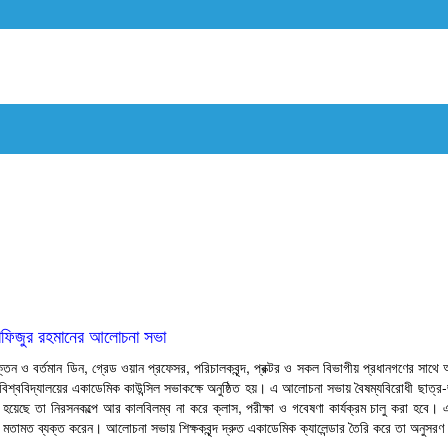
তাফিজুর রহমানের আলোচনা সভা
রাক্তন ও বর্তমান ডিন, গ্রেড ওয়ান প্রফেসর, পরিচালকবৃন্দ, প্রক্টর ও সকল বিভাগীয় প্রধানগণের সাথে 
্ববিদ্যালয়ের একাডেমিক কাউন্সিল সভাকক্ষে অনুষ্ঠিত হয়। এ আলোচনা সভায় বৈষম্যবিরোধী ছাত্র-জ
েছে তা নিরসনকল্পে আর কালবিলম্ব না করে ক্লাস, পরীক্ষা ও গবেষণা কার্যক্রম চালু করা হবে। এক্ষ
িত মতামত ব্যক্ত করেন। আলোচনা সভায় শিক্ষকবৃন্দ দ্রুত একাডেমিক ক্যালেন্ডার তৈরি করে তা অনুসরণ