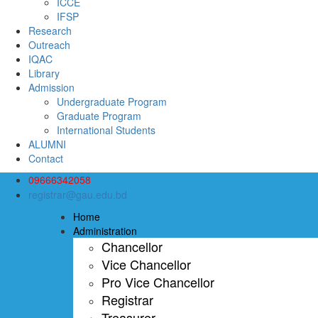
ICCE
IFSP
Research
Outreach
IQAC
Library
Admission
Undergraduate Program
Graduate Program
International Students
ALUMNI
Contact
09666342058
registrar@gau.edu.bd
Home
Administration
Chancellor
Vice Chancellor
Pro Vice Chancellor
Registrar
Treasurer