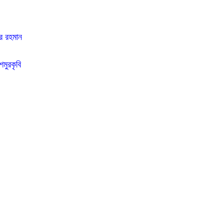
ুর রহমান
মুরকৃবি