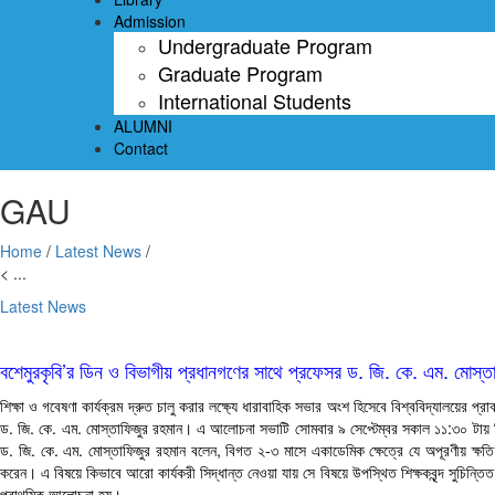
Admission
Undergraduate Program
Graduate Program
International Students
ALUMNI
Contact
GAU
Home
/
Latest News
/
< ...
Latest News
বশেমুরকৃবি’র ডিন ও বিভাগীয় প্রধানগণের সাথে প্রফেসর ড. জি. কে. এম. মোস্
শিক্ষা ও গবেষণা কার্যক্রম দ্রুত চালু করার লক্ষ্যে ধারাবাহিক সভার অংশ হিসেবে বিশ্ববিদ্যালয়ের প্
ড. জি. কে. এম. মোস্তাফিজুর রহমান। এ আলোচনা সভাটি সোমবার ৯ সেপ্টেম্বর সকাল ১১:৩০ টায় বিশ
ড. জি. কে. এম. মোস্তাফিজুর রহমান বলেন, বিগত ২-৩ মাসে একাডেমিক ক্ষেত্রে যে অপূরণীয় ক্ষতি হয়
করেন। এ বিষয়ে কিভাবে আরো কার্যকরী সিদ্ধান্ত নেওয়া যায় সে বিষয়ে উপস্থিত শিক্ষকবৃন্দ সুচিন্ত
প্রাথমিক আলোচনা হয়।