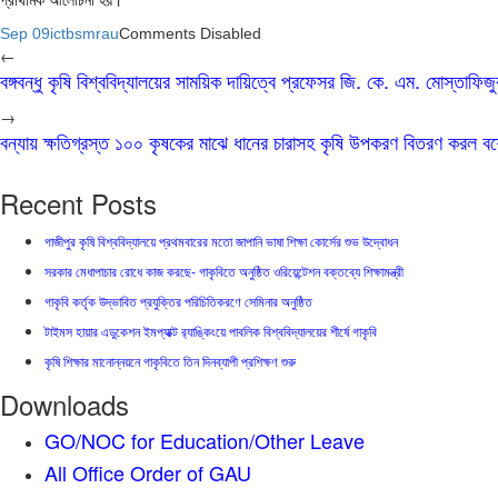
Sep 09
ictbsmrau
Comments Disabled
←
বঙ্গবন্ধু কৃষি বিশ্ববিদ্যালয়ের সাময়িক দায়িত্বে প্রফেসর জি. কে. এম. মোস্তাফিজ
→
বন্যায় ক্ষতিগ্রস্ত ১০০ কৃষকের মাঝে ধানের চারাসহ কৃষি উপকরণ বিতরণ করল বশে
Recent Posts
গাজীপুর কৃষি বিশ্ববিদ্যালয়ে প্রথমবারের মতো জাপানি ভাষা শিক্ষা কোর্সের শুভ উদ্বোধন
সরকার মেধাপাচার রোধে কাজ করছে- গাকৃবিতে অনুষ্ঠিত ওরিয়েন্টেশন বক্তব্যে শিক্ষামন্ত্রী
গাকৃবি কর্তৃক উদ্ভাবিত প্রযুক্তির পরিচিতিকরণে সেমিনার অনুষ্ঠিত
টাইমস হায়ার এডুকেশন ইমপ্যাক্ট র‍্যাঙ্কিংয়ে পাবলিক বিশ্ববিদ্যালয়ের শীর্ষে গাকৃবি
কৃষি শিক্ষার মানোন্নয়নে গাকৃবিতে তিন দিনব্যাপী প্রশিক্ষণ শুরু
Downloads
GO/NOC for Education/Other Leave
All Office Order of GAU