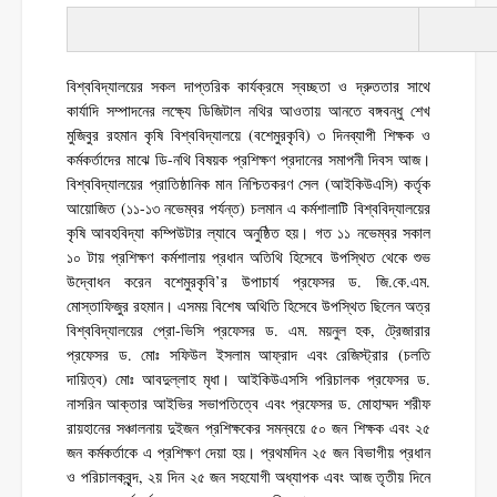
বিশ্ববিদ্যালয়ের সকল দাপ্তরিক কার্যক্রমে স্বচ্ছতা ও দ্রুততার সাথে
কার্যাদি সম্পাদনের লক্ষ্যে ডিজিটাল নথির আওতায় আনতে বঙ্গবন্ধু শেখ
মুজিবুর রহমান কৃষি বিশ্ববিদ্যালয়ে (বশেমুরকৃবি) ৩ দিনব্যাপী শিক্ষক ও
কর্মকর্তাদের মাঝে ডি-নথি বিষয়ক প্রশিক্ষণ প্রদানের সমাপনী দিবস আজ।
বিশ্ববিদ্যালয়ের প্রাতিষ্ঠানিক মান নিশ্চিতকরণ সেল (আইকিউএসি) কর্তৃক
আয়োজিত (১১-১৩ নভেম্বর পর্যন্ত) চলমান এ কর্মশালাটি বিশ্ববিদ্যালয়ের
কৃষি আবহবিদ্যা কম্পিউটার ল্যাবে অনুষ্ঠিত হয়। গত ১১ নভেম্বর সকাল
১০ টায় প্রশিক্ষণ কর্মশালায় প্রধান অতিথি হিসেবে উপস্থিত থেকে শুভ
উদ্বোধন করেন বশেমুরকৃবি’র উপাচার্য প্রফেসর ড. জি.কে.এম.
মোস্তাফিজুর রহমান। এসময় বিশেষ অথিতি হিসেবে উপস্থিত ছিলেন অত্র
বিশ্ববিদ্যালয়ের প্রো-ভিসি প্রফেসর ড. এম. ময়নুল হক, ট্রেজারার
প্রফেসর ড. মোঃ সফিউল ইসলাম আফ্রাদ এবং রেজিস্ট্রার (চলতি
দায়িত্ব) মোঃ আবদুল্লাহ মৃধা। আইকিউএসসি পরিচালক প্রফেসর ড.
নাসরিন আক্তার আইভির সভাপতিত্বে এবং প্রফেসর ড. মোহাম্মদ শরীফ
রায়হানের সঞ্চালনায় দুইজন প্রশিক্ষকের সমন্বয়ে ৫০ জন শিক্ষক এবং ২৫
জন কর্মকর্তাকে এ প্রশিক্ষণ দেয়া হয়। প্রথমদিন ২৫ জন বিভাগীয় প্রধান
ও পরিচালকবৃন্দ, ২য় দিন ২৫ জন সহযোগী অধ্যাপক এবং আজ তৃতীয় দিনে