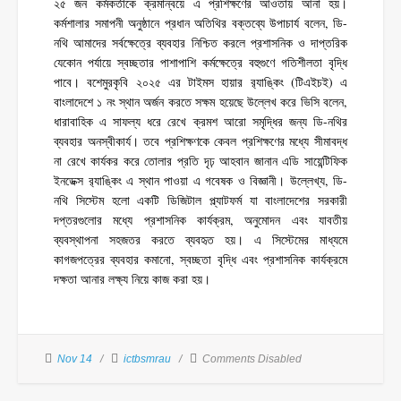
২৫ জন কর্মকর্তাকে ক্রমান্বয়ে এ প্রশিক্ষণের আওতায় আনা হয়।
কর্মশালার সমাপনী অনুষ্ঠানে প্রধান অতিথির বক্তব্যে উপাচার্য বলেন, ডি-
নথি আমাদের সর্বক্ষেত্রে ব্যবহার নিশ্চিত করলে প্রশাসনিক ও দাপ্তরিক
যেকোন পর্যায়ে স্বচ্ছতার পাশাপাশি কর্মক্ষেত্রে বহুগুণে গতিশীলতা বৃদ্ধি
পাবে। বশেমুরকৃবি ২০২৫ এর টাইমস হায়ার র‌্যাঙ্কিং (টিএইচই) এ
বাংলাদেশে ১ নং স্থান অর্জন করতে সক্ষম হয়েছে উল্লেখ করে ভিসি বলেন,
ধারাবাহিক এ সাফল্য ধরে রেখে ক্রমশ আরো সমৃদ্ধির জন্য ডি-নথির
ব্যবহার অনস্বীকার্য। তবে প্রশিক্ষণকে কেবল প্রশিক্ষণের মধ্যে সীমাবদ্ধ
না রেখে কার্যকর করে তোলার প্রতি দৃঢ় আহবান জানান এডি সায়েন্টিফিক
ইনডেক্স র‌্যাঙ্কিং এ স্থান পাওয়া এ গবেষক ও বিজ্ঞানী। উল্লেখ্য, ডি-
নথি সিস্টেম হলো একটি ডিজিটাল প্ল্যাটফর্ম যা বাংলাদেশের সরকারী
দপ্তরগুলোর মধ্যে প্রশাসনিক কার্যক্রম, অনুমোদন এবং যাবতীয়
ব্যবস্থাপনা সহজতর করতে ব্যবহৃত হয়। এ সিস্টেমের মাধ্যমে
কাগজপত্রের ব্যবহার কমানো, স্বচ্ছতা বৃদ্ধি এবং প্রশাসনিক কার্যক্রমে
দক্ষতা আনার লক্ষ্য নিয়ে কাজ করা হয়।
Nov 14
ictbsmrau
Comments Disabled