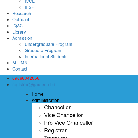
ICCE
IFSP
Research
Outreach
IQAC
Library
Admission
Undergraduate Program
Graduate Program
International Students
ALUMNI
Contact
09666342058
registrar@gau.edu.bd
Home
Administration
Chancellor
Vice Chancellor
Pro Vice Chancellor
Registrar
Treasurer