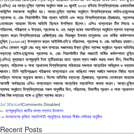
(এপিএ) এর আন্ত:চুক্তি স্বাক্ষর অনুষ্ঠান আজ ৩০ জুলাই ২০২৩ রবিবার বিশ্ববিদ্যালয়ের একাডেমিক
কাউন্সিল সভাকক্ষে অনুষ্ঠিত হয়। আন্ত:চুক্তি স্বাক্ষর অনুষ্ঠানে বিশ্ববিদ্যালয়ের ভাইস-চ্যান্সেলর
প্রফেসর ড. মোঃ গিয়াসউদ্দীন মিয়া প্রধান অতিথি এবং অত্র বিশ্ববিদ্যালয়ের ট্রেজারার, প্রফেসর
তোফায়েল আহমেদ বিশেষ অতিথি হিসেবে উপস্থিত ছিলেন। এপিএ বাস্তবায়ন টিম লিডার ও
পরিচালক, পরিকল্পনা ও উন্নয়ন, প্রফেসর ড. এম. ময়নুল হকের সভাপতিত্বে অনুষ্ঠানে স্বাগত বক্তব্য
প্রদান করেন বিশ্ববিদ্যালয়ের রেজিস্ট্রার মোঃ সিরাজুল ইসলাম তালুকদার এবং বার্ষিক কর্মসম্পাদন
চুক্তি (২০২৩-২৪) উপস্থাপন করেন আইকিউএসি’র পরিচালক, প্রফেসর ড. মোঃ আবিয়ার রহমান।
এপিএ ফোকাল পয়েন্ট মোঃ আবু আল বাশারের সঞ্চালনায় উক্ত চুক্তি স্বাক্ষর অনুষ্ঠানে প্রধান অতিথির
বক্তব্যে ভাইস-চ্যান্সেলর প্রফেসর ড. মোঃ গিয়াসউদ্দীন মিয়া শুরুতেই বার্ষিক কর্মসম্পাদন চুক্তি
(এপিএ) মূল্যায়নে বশেমুরকৃবি টানা তৃতীয়বারের মতো প্রথম স্থান অর্জন করায় সকল ডীন, বিভাগীয়
প্রধান, পরিচালক ও শাখা প্রধানসহ বিশ্ববিদ্যালয় পরিবারের সকলকে আন্তরিক অভিনন্দন ও ধন্যবাদ
জানান। তিনি প্রতিশ্রæত পরিকল্পনা বাস্তবায়নে এবং কাঙ্খিত লক্ষ্য অর্জনে সকলকে নিষ্ঠার সাথে
দায়িত্ব পালনের অনুরোধ জানান। বিশেষ অতিথির বক্তব্যে ট্রেজারার, প্রফেসর তোফায়েল আহমেদ
আগামী অর্থবছরের এপিএ বাস্তবায়নে সকলের আন্তরিক সহযোগিতা কামনা করেন। আন্ত:চুক্তি
স্বাক্ষর অনুষ্ঠানে বিশ্ববিদ্যালয়ের সকল অনুষদীয় ডিন, পরিচালক, বিভাগীয় প্রধান ও শাখা প্রধানগণ
নিজ নিজ দপ্তরের পক্ষে এ চুক্তি স্বাক্ষর করেন।
Jul 30
ictcell
Comments Disabled
←
বশেমুরকৃবিতে জাতীয় মৎস্য সপ্তাহ উদযাপন
→
বাংলাদেশের কৃষিতে স্যাটেলাইট প্রযুক্তির ব্যবহার শীর্ষক সেমিনার অনুষ্ঠিত
Recent Posts