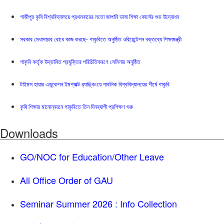
গাজীপুর কৃষি বিশ্ববিদ্যালয়ে প্রথমবারের মতো জাপানি ভাষা শিক্ষা কোর্সের শুভ উদ্বোধন
সরকার মেধাপাচার রোধে কাজ করছে- গাকৃবিতে অনুষ্ঠিত ওরিয়েন্টেশন বক্তব্যে শিক্ষামন্ত্রী
গাকৃবি কর্তৃক উদ্ভাবিত প্রযুক্তির পরিচিতিকরণে সেমিনার অনুষ্ঠিত
টাইমস হায়ার এডুকেশন ইমপ্যাক্ট র‍্যাঙ্কিংয়ে পাবলিক বিশ্ববিদ্যালয়ের শীর্ষে গাকৃবি
কৃষি শিক্ষার মানোন্নয়নে গাকৃবিতে তিন দিনব্যাপী প্রশিক্ষণ শুরু
Downloads
GO/NOC for Education/Other Leave
All Office Order of GAU
Seminar Summer 2026 : Info Collection