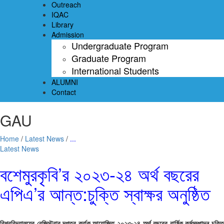
Outreach
IQAC
Library
Admission
Undergraduate Program
Graduate Program
International Students
ALUMNI
Contact
GAU
Home
/
Latest News
/
...
Latest News
বশেমুরকৃবি’র ২০২৩-২৪ অর্থ বছরের
এপিএ’র আন্ত:চুক্তি স্বাক্ষর অনুষ্ঠিত
বিশ্ববিদ্যালয়ের রেজিস্ট্রার দপ্তর কর্তৃক আয়োজিত ২০২৩-২৪ অর্থ বছরের বার্ষিক কর্মসম্পাদন চুক্তি