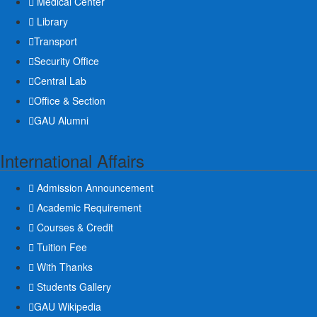
Medical Center
Library
Transport
Security Office
Central Lab
Office & Section
GAU Alumni
International Affairs
Admission Announcement
Academic Requirement
Courses & Credit
Tuition Fee
With Thanks
Students Gallery
GAU Wikipedia