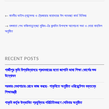
←
মাননীয় ভাইস-চ্যান্সেলর ও ট্রেজারার মহোদয়ের ঈদ শুভেচ্ছা কার্ড বিনিময়
→
বঙ্গমাতা শেখ ফজিলাতুন্নেছা মুজিব-এঁর জন্মদিন উপলক্ষে আলোচনা সভা ও দোয়া মাহফিল
অনুষ্ঠিত
RECENT POSTS
গাজীপুর কৃষি বিশ্ববিদ্যালয়ে প্রথমবারের মতো জাপানি ভাষা শিক্ষা কোর্সের শুভ
উদ্বোধন
সরকার মেধাপাচার রোধে কাজ করছে- গাকৃবিতে অনুষ্ঠিত ওরিয়েন্টেশন বক্তব্যে
শিক্ষামন্ত্রী
গাকৃবি কর্তৃক উদ্ভাবিত প্রযুক্তির পরিচিতিকরণে সেমিনার অনুষ্ঠিত