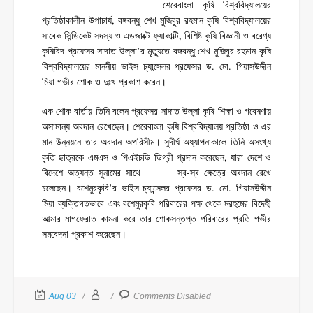
শেরেবাংলা কৃষি বিশ্ববিদ্যালয়ের
প্রতিষ্ঠাকালীন উপাচার্য, বঙ্গবন্ধু শেখ মুজিবুর রহমান কৃষি বিশ্ববিদ্যালয়ের
সাবেক সিন্ডিকেট সদস্য ও এডজাংক্ট ফ্যাকাল্টি, বিশিষ্ট কৃষি বিজ্ঞানী ও বরেণ্য
কৃষিবিদ প্রফেসর সাদাত উল্লা’র মৃত্যুতে বঙ্গবন্ধু শেখ মুজিবুর রহমান কৃষি
বিশ্ববিদ্যালয়ের মাননীয় ভাইস চ্যান্সেলর প্রফেসর ড. মো. গিয়াসউদ্দীন
মিয়া গভীর শোক ও দুঃখ প্রকাশ করেন।
এক শোক বার্তায় তিনি বলেন প্রফেসর সাদাত উল্লা কৃষি শিক্ষা ও গবেষণায়
অসামান্য অবদান রেখেছেন। শেরেবাংলা কৃষি বিশ্ববিদ্যালয় প্রতিষ্ঠা ও এর
মান উন্নয়নে তার অবদান অপরিসীম। সুদীর্ঘ অধ্যাপনাকালে তিনি অসংখ্য
কৃতি ছাত্রকে এমএস ও পিএইচডি ডিগ্রী প্রদান করেছেন, যারা দেশে ও
বিদেশে অত্যন্ত সুনামের সাথে স্ব-স্ব ক্ষেত্রে অবদান রেখে
চলেছেন। বশেমুরকৃবি’র ভাইস-চ্যান্সেলর প্রফেসর ড. মো. গিয়াসউদ্দীন
মিয়া ব্যক্তিগতভাবে এবং বশেমুরকৃবি পরিবারের পক্ষ থেকে মরহুমের বিদেহী
আত্মার মাগফেরাত কামনা করে তার শোকসন্তপ্ত পরিবারের প্রতি গভীর
সমবেদনা প্রকাশ করেছেন।
Aug 03
Comments Disabled