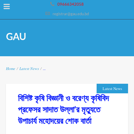
09666342058
registrar@gau.edu.bd
GAU
Home
/
Latest News
/
...
Latest News
বিশিষ্ট কৃষি বিজ্ঞানী ও বরেণ্য কৃষিবিদ
প্রফেসর সাদাত উল্লা’র মৃত্যুতে
উপাচার্য মহোদয়ের শোক বার্তা