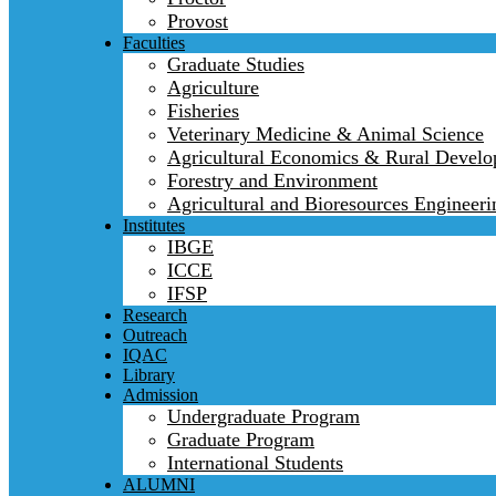
Provost
Faculties
Graduate Studies
Agriculture
Fisheries
Veterinary Medicine & Animal Science
Agricultural Economics & Rural Devel
Forestry and Environment
Agricultural and Bioresources Engineeri
Institutes
IBGE
ICCE
IFSP
Research
Outreach
IQAC
Library
Admission
Undergraduate Program
Graduate Program
International Students
ALUMNI