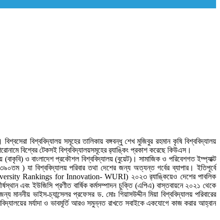
্বসেরা বিশ্ববিদ্যালয় সমূহের তালিকায় বঙ্গবন্ধু শেখ মুজিবুর রহমান কৃষি বিশ্ববিদ্যালয়
শিরোনামে বিশ্বের টেকসই বিশ্ববিদ্যালয়সমূহের র‌্যাঙ্কিং প্রকাশ করেছে কিউএস।
ালয় (বাকৃবি) ও বাংলাদেশ প্রকৌশল বিশ্ববিদ্যালয় (বুয়েট)। সামাজিক ও পরিবেশগত ইম্প্যাক্ট
৩৯০তম ) যা বিশ্ববিদ্যালয় পরিবার তথা দেশের জন্য অত্যন্ত গর্বের ব্যাপার। ইতিপূর্বে
rld’s University Rankings for Innovation- WURI) ২০২৩ র‌্যাঙ্কিয়েও দেশের পাবলিক
ীর্ষস্থান এবং ইউজিসি প্রণীত বার্ষিক কর্মসম্পাদন চুক্তি (এপিএ) বাস্তবায়নে ২০২১ থেকে
ন্য মাননীয় ভাইস-চ্যান্সেলর প্রফেসর ড. মোঃ গিয়াসউদ্দীন মিয়া বিশ্ববিদ্যালয় পরিবারের
শ্ববিদ্যালয়ের মর্যাদা ও ভাবমূর্তি আরও সমুন্নত রাখতে সবাইকে একযোগে কাজ করার আহ্বান