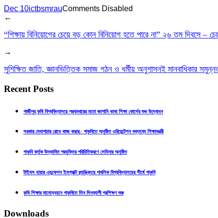
Dec 10
ictbsmrau
Comments Disabled
←
“শিক্ষায় বিনিয়োগের চেয়ে বড় কোন বিনিয়োগ হতে পারে না” ২৬ তম দিবসে – চেয়
→
সুশিক্ষিত জাতি, জ্ঞানভিত্তিক সমাজ গঠন ও ধর্মীয় অনুশাসনই মানবাধিকার সমুন্নত 
Recent Posts
গাজীপুর কৃষি বিশ্ববিদ্যালয়ে প্রথমবারের মতো জাপানি ভাষা শিক্ষা কোর্সের শুভ উদ্বোধন
সরকার মেধাপাচার রোধে কাজ করছে- গাকৃবিতে অনুষ্ঠিত ওরিয়েন্টেশন বক্তব্যে শিক্ষামন্ত্রী
গাকৃবি কর্তৃক উদ্ভাবিত প্রযুক্তির পরিচিতিকরণে সেমিনার অনুষ্ঠিত
টাইমস হায়ার এডুকেশন ইমপ্যাক্ট র‍্যাঙ্কিংয়ে পাবলিক বিশ্ববিদ্যালয়ের শীর্ষে গাকৃবি
কৃষি শিক্ষার মানোন্নয়নে গাকৃবিতে তিন দিনব্যাপী প্রশিক্ষণ শুরু
Downloads