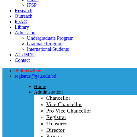
IFSP
Research
Outreach
IQAC
Library
Admission
Undergraduate Program
Graduate Program
International Students
ALUMNI
Contact
09666342058
registrar@gau.edu.bd
Home
Administration
Chancellor
Vice Chancellor
Pro Vice Chancellor
Registrar
Treasurer
Director
Proctor