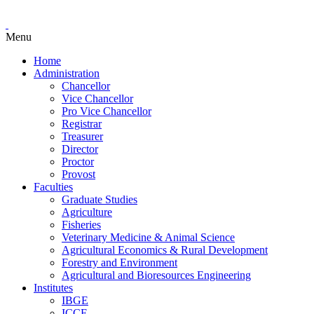
Menu
Home
Administration
Chancellor
Vice Chancellor
Pro Vice Chancellor
Registrar
Treasurer
Director
Proctor
Provost
Faculties
Graduate Studies
Agriculture
Fisheries
Veterinary Medicine & Animal Science
Agricultural Economics & Rural Development
Forestry and Environment
Agricultural and Bioresources Engineering
Institutes
IBGE
ICCE