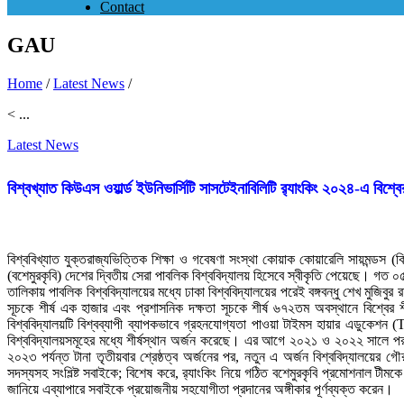
Contact
GAU
Home
/
Latest News
/
< ...
Latest News
বিশ্বখ্যাত কিউএস ওয়ার্ল্ড ইউনিভার্সিটি সাসটেইনাবিলিটি র‌্যাংকিং ২০২৪-এ বিশ্বে
বিশ্ববিখ্যাত যুক্তরাজ্যভিত্তিক শিক্ষা ও গবেষণা সংস্থা কোয়াক কোয়ারেলি সায়মন্ডস (কি
(বশেমুরকৃবি) দেশের দ্বিতীয় সেরা পাবলিক বিশ্ববিদ্যালয় হিসেবে স্বীকৃতি পেয়েছে। গত ০
তালিকায় পাবলিক বিশ্ববিদ্যালয়ের মধ্যে ঢাকা বিশ্ববিদ্যালয়ের পরেই বঙ্গবন্ধু শেখ মুজিবু
সূচকে শীর্ষ এক হাজার এবং প্রশাসনিক দক্ষতা সূচকে শীর্ষ ৬৭২তম অবস্থানে বিশ্বের শী
বিশ্ববিদ্যালয়টি বিশ্বব্যাপী ব্যাপকভাবে গ্রহনযোগ্যতা পাওয়া টাইমস হায়ার এডুকেশন
বিশ্ববিদ্যালয়সমূহের মধ্যে শীর্ষস্থান অর্জন করেছে। এর আগে ২০২১ ও ২০২২ সালে পরপর দু
২০২৩ পর্যন্ত টানা তৃতীয়বার শ্রেষ্ঠত্ব অর্জনের পর, নতুন এ অর্জন বিশ্ববিদ্যালয়ের গ
সদস্যসহ সংশ্ল্ষ্টি সবাইকে; বিশেষ করে, র‌্যাংকিং নিয়ে গঠিত বশেমুরকৃবি প্রমোশনাল ট
জানিয়ে এব্যাপারে সবাইকে প্রয়োজনীয় সহযোগীতা প্রদানের অঙ্গীকার পূর্ণব্যক্ত করেন।