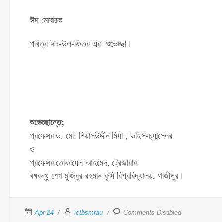
ঈদ মোবারক
পবিত্র ঈদ-উল-ফিতর এর শুভেচ্ছা।
শুভেচ্ছান্তে;
প্রফেসর ড. মো: গিয়াসউদ্দীন মিয়া , ভাইস-চ্যান্সেলর
ও
প্রফেসর তোফায়েল আহমেদ, ট্রেজারার
বঙ্গবন্ধু শেখ মুজিবুর রহমান কৃষি বিশ্ববিদ্যালয়, গাজীপুর।
Apr 24
ictbsmrau
Comments Disabled