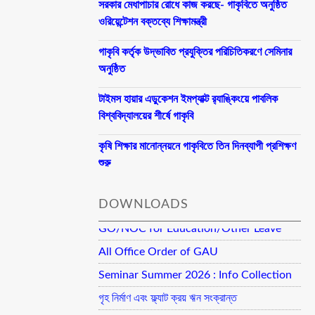
সরকার মেধাপাচার রোধে কাজ করছে- গাকৃবিতে অনুষ্ঠিত
ওরিয়েন্টেশন বক্তব্যে শিক্ষামন্ত্রী
গাকৃবি কর্তৃক উদ্ভাবিত প্রযুক্তির পরিচিতিকরণে সেমিনার
অনুষ্ঠিত
টাইমস হায়ার এডুকেশন ইমপ্যাক্ট র‍্যাঙ্কিংয়ে পাবলিক
বিশ্ববিদ্যালয়ের শীর্ষে গাকৃবি
কৃষি শিক্ষার মানোন্নয়নে গাকৃবিতে তিন দিনব্যাপী প্রশিক্ষণ
শুরু
DOWNLOADS
GO/NOC for Education/Other Leave
All Office Order of GAU
Seminar Summer 2026 : Info Collection
গৃহ নির্মাণ এবং ফ্ল্যাট ক্রয় ঋন সংক্রান্ত