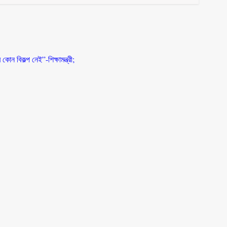
কোন বিকল্প নেই”-শিক্ষামন্ত্রী;