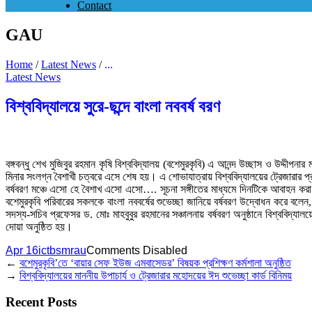
Contact
GAU
Home
/
Latest News
/
...
Latest News
বিশ্ববিদ্যালয়ে সুরে-ছন্দে বাংলা নববর্ষ বরণ
বঙ্গবন্ধু শেখ মুজিবুর রহমান কৃষি বিশ্ববিদ্যালয় (বশেমুরকৃবি) এ আনন্দ উচ্ছাস ও উদ্দীপ
মিনার সংলগ্ন বৈশাখী চত্বরে এসে শেষ হয়। এ শোভাযাত্রায় বিশ্ববিদ্যালয়ের ট্রেজারার প্র
বর্ষবরণ মঞ্চে এসো হে বৈশাখ এসো এসো…. সূচনা সঙ্গীতের মাধ্যমে দিনটিকে আবাহন করা হয়
বশেমুরকৃবি পরিবারের সকলকে বাংলা নববর্ষের শুভেচ্ছা জানিয়ে বর্ষবরণ উদ্বোধন করে বলেন,
সদস্য-সচিব প্রফেসর ড. মোঃ মাহবুবুর রহমানের সঞ্চালনায় বর্ষবরণ অনুষ্ঠানে বিশ্ববিদ্যালয়
দোয়া অনুষ্ঠিত হয়।
Apr 16
ictbsmrau
Comments Disabled
←
বশেমুরকৃবি’তে ‘বায়ার সেফ ইউজ এমবাসেডর’ বিষয়ক প্রশিক্ষণ কর্মশালা অনুষ্ঠিত
→
বিশ্ববিদ্যালয়ের মাননীয় উপাচার্য ও ট্রেজারার মহোদয়ের ঈদ শুভেচ্ছা কার্ড বিনিময়
Recent Posts