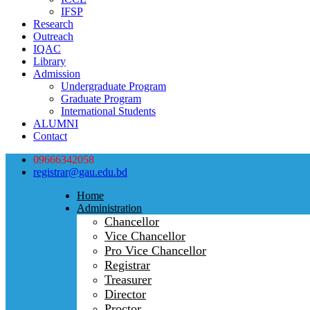
IFSP
Research
Outreach
IQAC
Library
Admission
Undergraduate Program
Graduate Program
International Students
ALUMNI
Contact
09666342058
registrar@gau.edu.bd
Home
Administration
Chancellor
Vice Chancellor
Pro Vice Chancellor
Registrar
Treasurer
Director
Proctor