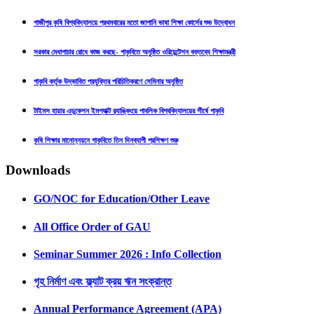
গাজীপুর কৃষি বিশ্ববিদ্যালয়ে প্রথমবারের মতো জাপানি ভাষা শিক্ষা কোর্সের শুভ উদ্বোধন
সরকার মেধাপাচার রোধে কাজ করছে- গাকৃবিতে অনুষ্ঠিত ওরিয়েন্টেশন বক্তব্যে শিক্ষামন্ত্রী
গাকৃবি কর্তৃক উদ্ভাবিত প্রযুক্তির পরিচিতিকরণে সেমিনার অনুষ্ঠিত
টাইমস হায়ার এডুকেশন ইমপ্যাক্ট র‍্যাঙ্কিংয়ে পাবলিক বিশ্ববিদ্যালয়ের শীর্ষে গাকৃবি
কৃষি শিক্ষার মানোন্নয়নে গাকৃবিতে তিন দিনব্যাপী প্রশিক্ষণ শুরু
Downloads
GO/NOC for Education/Other Leave
All Office Order of GAU
Seminar Summer 2026 : Info Collection
গৃহ নির্মাণ এবং ফ্ল্যাট ক্রয় ঋন সংক্রান্ত
Annual Performance Agreement (APA)