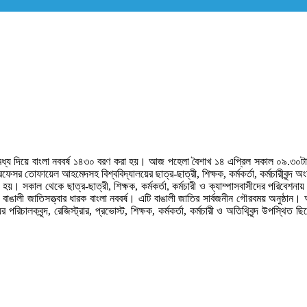
নার মধ্য দিয়ে বাংলা নববর্ষ ১৪৩০ বরণ করা হয়। আজ পহেলা বৈশাখ ১৪ এপ্রিল সকাল ০৯.৩০টায় ব
ফেসর তোফায়েল আহমেদসহ বিশ্ববিদ্যালয়ের ছাত্র-ছাত্রী, শিক্ষক, কর্মকর্তা, কর্মচারীবৃন্দ
। সকাল থেকে ছাত্র-ছাত্রী, শিক্ষক, কর্মকর্তা, কর্মচারী ও ক্যাম্পাসবাসীদের পরিবেশনা
 বাঙালী জাতিসত্ত্বার ধারক বাংলা নববর্ষ। এটি বাঙালী জাতির সার্বজনীন গৌরবময় অনুষ্ঠান।
ের পরিচালকবৃন্দ, রেজিস্ট্রার, প্রভোস্ট, শিক্ষক, কর্মকর্তা, কর্মচারী ও অতিথিবৃন্দ উপস্থ