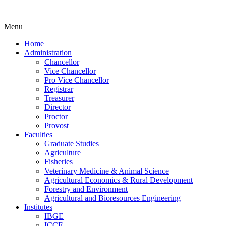
Menu
Home
Administration
Chancellor
Vice Chancellor
Pro Vice Chancellor
Registrar
Treasurer
Director
Proctor
Provost
Faculties
Graduate Studies
Agriculture
Fisheries
Veterinary Medicine & Animal Science
Agricultural Economics & Rural Development
Forestry and Environment
Agricultural and Bioresources Engineering
Institutes
IBGE
ICCE