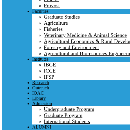
Provost
Faculties
Graduate Studies
Agriculture
Fisheries
Veterinary Medicine & Animal Science
Agricultural Economics & Rural Devel
Forestry and Environment
Agricultural and Bioresources Engineeri
Institutes
IBGE
ICCE
IFSP
Research
Outreach
IQAC
Library
Admission
Undergraduate Program
Graduate Program
International Students
ALUMNI